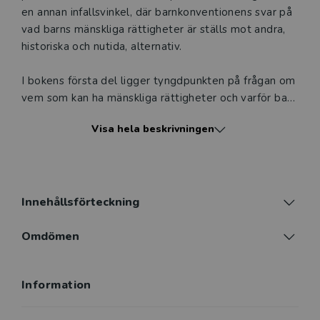
en annan infallsvinkel, där barnkonventionens svar på
vad barns mänskliga rättigheter är ställs mot andra,
historiska och nutida, alternativ.
I bokens första del ligger tyngdpunkten på frågan om
vem som kan ha mänskliga rättigheter och varför barn
har rättigheter. I andra delen skiftar fokus till
Visa hela beskrivningen
rättighetsobjekten, det vill säga det som barn och
andra har rätt till, däribland utbildning, delaktighet
och religionsfrihet. Den avslutande delen handlar om
ansvar och frågan om vem som har skyldighet att
säkerställa barns rätt.
Innehållsförteckning
Boken kombinerar rättsvetenskapliga, filosofiska,
Omdömen
historiska och samhällsvetenskapliga perspektiv. Den
vänder sig till dig som vill få hjälp med att tänka
Information
igenom de utmaningar som väcks av diskussionen om
barnets rättigheter. Den är också tänkt som en