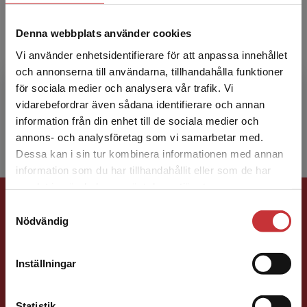
Linde Lindkvist
Denna webbplats använder cookies
Vi använder enhetsidentifierare för att anpassa innehållet
Linde Lindkvist arbetar som utredare vid
och annonserna till användarna, tillhandahålla funktioner
Institutet för mänskliga rättigheter. Han gjorde
för sociala medier och analysera vår trafik. Vi
Begränsad fraktregion
sin grund- och forskarutbildning i barnrätt vid
vidarebefordrar även sådana identifierare och annan
Lunds uni...
information från din enhet till de sociala medier och
annons- och analysföretag som vi samarbetar med.
Dessa kan i sin tur kombinera informationen med annan
information som du har tillhandahållit eller som de har
Det verkar som att du besöker
samlat in när du har använt deras tjänster.
Förlagskontakt
studentlitteratur.se via en enhet utanför Sverige.
Samtyckesval
Vi erbjuder inte leveranser utanför Sverige. För
Nödvändig
att kunna slutföra ett köp måste
leveransadressen vara i Sverige.
Läs mer
Inställningar
Kontakta kundservice
Statistik