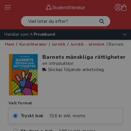
Handlar som:
Privatkund
Hem
/
Kurslitteratur
/
Juridik
/
Juridik - allmänt
/
Barnets mä
Barnets mänskliga rättigheter
en introduktion
Skickas följande arbetsdag
Valt format
Tryckt bok
316 kr inkl. moms