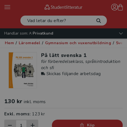
Handlar som:
Privatkund
Hem
/
Läromedel
/
Gymnasium och vuxenutbildning
/
Sven
På lätt svenska 1
för förberedelseklass, språkintroduktion
och sfi
Skickas följande arbetsdag
130 kr
inkl. moms
Exkl. moms:
123 kr
Köp