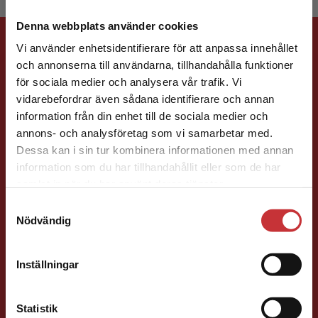
Denna webbplats använder cookies
Förlagskontakt
Vi använder enhetsidentifierare för att anpassa innehållet
och annonserna till användarna, tillhandahålla funktioner
för sociala medier och analysera vår trafik. Vi
Begränsad fraktregion
vidarebefordrar även sådana identifierare och annan
information från din enhet till de sociala medier och
annons- och analysföretag som vi samarbetar med.
Dessa kan i sin tur kombinera informationen med annan
Henric Arfwidsson
information som du har tillhandahållit eller som de har
Det verkar som att du besöker
samlat in när du har använt deras tjänster.
studentlitteratur.se via en enhet utanför Sverige.
Läromedelsutvecklare
Läromedel och
Samtyckesval
Vi erbjuder inte leveranser utanför Sverige. För
lättläst
Nödvändig
att kunna slutföra ett köp måste
Svenska/Sva Gy
leveransadressen vara i Sverige.
Läs mer
046-31 21 51
Inställningar
E-post
Kontakta kundservice
Statistik