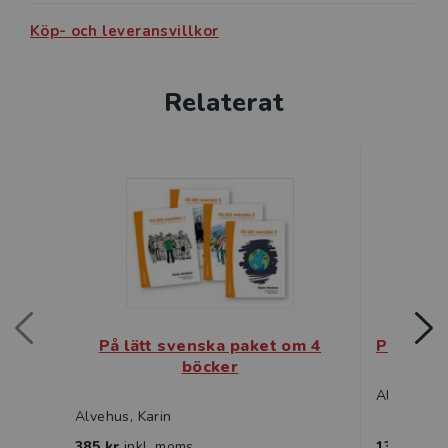
På lätt svenska 4 innehåller följande texter:
Köp- och leveransvillkor
Sveriges geografi
Europas geografi
Världens geografi
Relaterat
På lätt svenska paket om 4
På lätt 
böcker
Alvehus, K
Alvehus, Karin
385 kr
inkl. moms
130 kr
ink