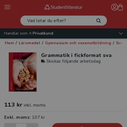
Handlar som:
Privatkund
Hem
/
Läromedel
/
Gymnasium och vuxenutbildning
/
Sven
Grammatik i fickformat sva
Skickas följande arbetsdag
113 kr
inkl. moms
Exkl. moms:
107 kr