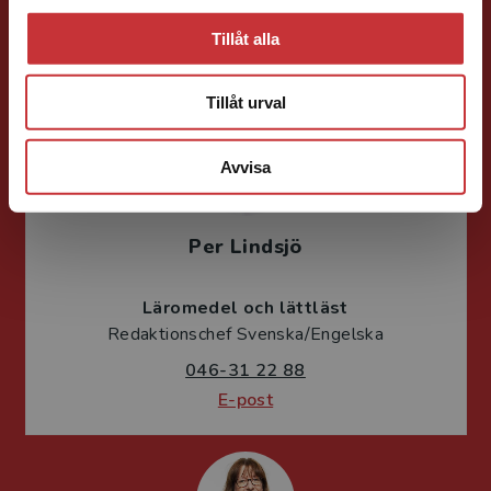
Svenska/Sva Gy
046-31 23 16
Tillåt alla
E-post
Tillåt urval
Avvisa
Per Lindsjö
Läromedel och lättläst
Redaktionschef Svenska/Engelska
046-31 22 88
E-post