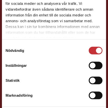
Henric Arfwidsson
för sociala medier och analysera vår trafik. Vi
Begränsad fraktregion
vidarebefordrar även sådana identifierare och annan
information från din enhet till de sociala medier och
Läromedelsutvecklare
Läromedel och
annons- och analysföretag som vi samarbetar med.
lättläst
Dessa kan i sin tur kombinera informationen med annan
Svenska/Sva Gy
information som du har tillhandahållit eller som de har
Det verkar som att du besöker
046-31 21 51
samlat in när du har använt deras tjänster.
studentlitteratur.se via en enhet utanför Sverige.
E-post
Samtyckesval
Vi erbjuder inte leveranser utanför Sverige. För
Nödvändig
att kunna slutföra ett köp måste
leveransadressen vara i Sverige.
Läs mer
Inställningar
Kontakta kundservice
Statistik
Liza Greczanik
Marknadsföring
Stäng
Läromedelsutvecklare
Läromedel och
lättläst