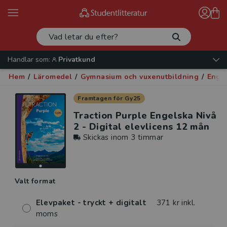
Handlar som:
Privatkund
Hem
/
Läromedel
/
Gymnasium och vuxenutbildning
/
Enge
Framtagen för Gy25
Traction Purple Engelska Nivå
2 - Digital elevlicens 12 mån
Skickas inom 3 timmar
Valt format
Elevpaket - tryckt + digitalt
371 kr inkl.
moms