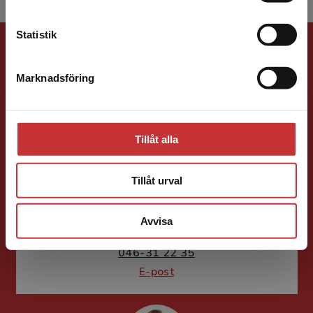
Kontakta kundservice
Statistik
Förlagskontakt
Marknadsföring
Stäng
Tillåt alla
Charlotte Rosen Svensson
Tillåt urval
Läromedelsutvecklare
Läromedel och
lättläst
Avvisa
Engelska Gy
046-31 22 35
E-post