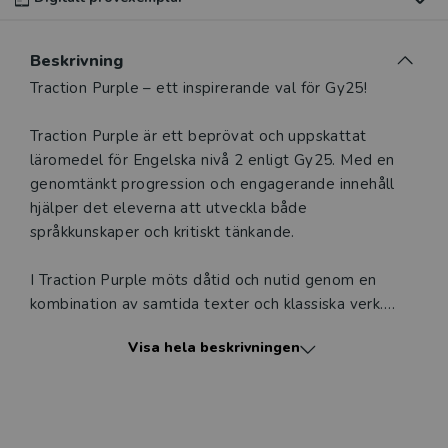
Du som undervisar kan beställa ett kostnadsfritt
Beskrivning
digitalt provexemplar av den här produkten.
Beskrivning
Traction Purple – ett inspirerande val för Gy25!
Ett digitalt provexemplar ger dig tillgång till det digitala
Traction Purple är ett beprövat och uppskattat
läromedlet där den digitala boken ingår under tre
läromedel för Engelska nivå 2 enligt Gy25. Med en
månader. Observera att erbjudandet endast gäller
genomtänkt progression och engagerande innehåll
relevanta produkter för din undervisning (nivå och ämne)
hjälper det eleverna att utveckla både
och dig som är verksam i Sverige.
Du kan naturligtvis alltid
språkkunskaper och kritiskt tänkande.
kontakta vår
kundservice
om du önskar ytterligare
information eller har frågor om produkten.
I Traction Purple möts dåtid och nutid genom en
Den här produkten kan beställas av lärare på gymnasium
kombination av samtida texter och klassiska verk.
och vuxenutbildning eller dig som arbetar på ett
Från Renässansen och Romantiken till Civil Rights-
Visa hela beskrivningen
utbildningsföretag.
rörelsen, fantasy och science fiction, får eleverna en
spännande inblick i hur idéer har formats genom
historien – och hur de fortfarande påverkar oss idag.
Logga in