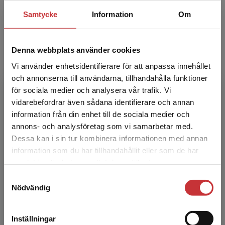
Cecilia Stern-Frisenfelds har erfarenhet som
Samtycke
Information
Om
gymnasielärare, läromedelsutvecklare och
läromedelsförfattare. Hon bor numera i USA.
Denna webbplats använder cookies
Vi använder enhetsidentifierare för att anpassa innehållet
och annonserna till användarna, tillhandahålla funktioner
för sociala medier och analysera vår trafik. Vi
Begränsad fraktregion
vidarebefordrar även sådana identifierare och annan
information från din enhet till de sociala medier och
annons- och analysföretag som vi samarbetar med.
Ann-Christin Santiago Pettersson
Dessa kan i sin tur kombinera informationen med annan
information som du har tillhandahållit eller som de har
Ann-Christin Santiago Pettersson är
Det verkar som att du besöker
samlat in när du har använt deras tjänster.
gymnasielärare vid Södra Latins gymnasium i
studentlitteratur.se via en enhet utanför Sverige.
Stockholm. Hon undervisar i engelska och
Samtyckesval
Vi erbjuder inte leveranser utanför Sverige. För
Nödvändig
spanska. Innan dess bodde ...
att kunna slutföra ett köp måste
leveransadressen vara i Sverige.
Läs mer
Inställningar