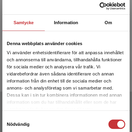
Samtycke
Information
Om
Traction Blue Engelska 5
Tract
Lärarpaket - Digitalt + Tryckt
Denna webbplats använder cookies
Vi använder enhetsidentifierare för att anpassa innehållet
Stern Frisenfelds, C - Santiago
Holmberg, K
och annonserna till användarna, tillhandahålla funktioner
Pettersson, A-C
för sociala medier och analysera vår trafik. Vi
Begränsad fraktregion
1 039 kr
inkl. moms
371 kr
ink
vidarebefordrar även sådana identifierare och annan
Exkl. moms: 980 kr
Exkl. moms
information från din enhet till de sociala medier och
annons- och analysföretag som vi samarbetar med.
Dessa kan i sin tur kombinera informationen med annan
Författare
information som du har tillhandahållit eller som de har
Det verkar som att du besöker
samlat in när du har använt deras tjänster.
studentlitteratur.se via en enhet utanför Sverige.
Samtyckesval
Vi erbjuder inte leveranser utanför Sverige. För
Nödvändig
att kunna slutföra ett köp måste