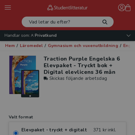
Handlar som:
Privatkund
Hem
/
Läromedel
/
Gymnasium och vuxenutbildning
/
Enge
Traction Purple Engelska 6
Elevpaket - Tryckt bok +
Digital elevlicens 36 mån
Skickas följande arbetsdag
Valt format
Elevpaket - tryckt + digitalt
371 kr inkl.