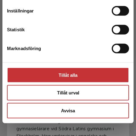
leveransadressen vara i Sverige.
Läs mer
Inställningar
Kontakta kundservice
Cecilia Stern Frisenfelds
Statistik
Cecilia Stern-Frisenfelds har erfarenhet som
gymnasielärare, läromedelsutvecklare och
Marknadsföring
Stäng
läromedelsförfattare. Hon bor numera i USA.
Tillåt alla
Tillåt urval
Ann-Christin Santiago Pettersson
Avvisa
Ann-Christin Santiago Pettersson är
gymnasielärare vid Södra Latins gymnasium i