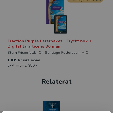
Framtagen för Gy25
Kommande
anteckningar och markera viktiga stycken i texten.
Anteckningarna sparas automatiskt och kan enkelt
samlas ihop och skrivas ut.
Traction Purple för Engelska 6 finns även som digital
elevlicens och som digitalt klasspaket.
Traction Purple Lärarpaket - Tryckt bok +
Digital lärarlicens 36 mån
Stern Frisenfelds, C - Santiago Pettersson, A-C
1 039 kr
inkl. moms
Exkl. moms: 980 kr
Relaterat