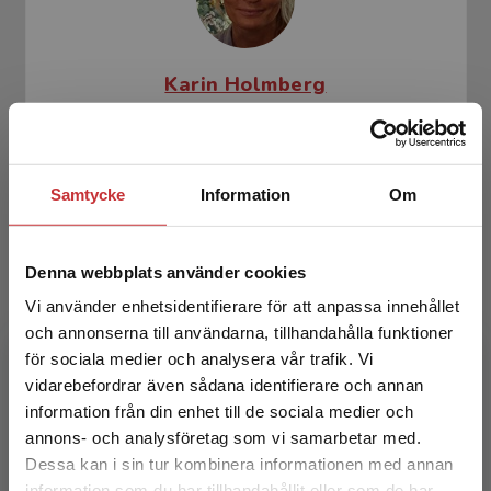
Karin Holmberg
Karin Holmberg är utbildad
vetenskapsjournalist och gymnasielärare i
svenska-engelska. Hon är aktiv
Samtycke
Information
Om
läromedelsförfattare sedan 2003 och bor och
arb...
Denna webbplats använder cookies
Vi använder enhetsidentifierare för att anpassa innehållet
och annonserna till användarna, tillhandahålla funktioner
för sociala medier och analysera vår trafik. Vi
Begränsad fraktregion
vidarebefordrar även sådana identifierare och annan
information från din enhet till de sociala medier och
annons- och analysföretag som vi samarbetar med.
Annevi Pihlsgård
Dessa kan i sin tur kombinera informationen med annan
information som du har tillhandahållit eller som de har