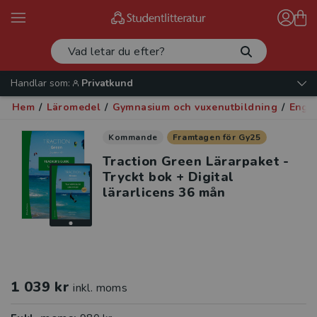
Handlar som:
Privatkund
Hem
/
Läromedel
/
Gymnasium och vuxenutbildning
/
Enge
Kommande
Framtagen för Gy25
Traction Green Lärarpaket -
Tryckt bok + Digital
lärarlicens 36 mån
1 039 kr
inkl. moms