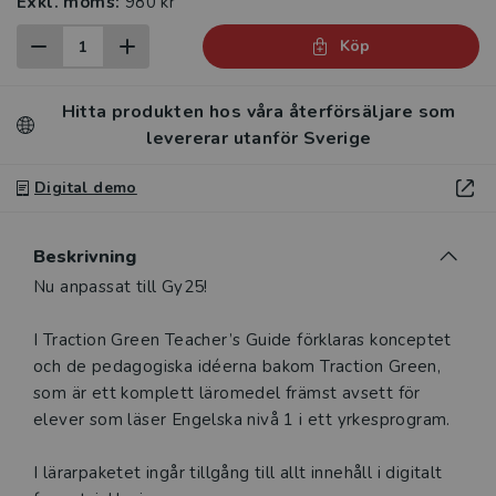
Exkl. moms:
980 kr
Köp
Hitta produkten hos våra återförsäljare som
levererar utanför Sverige
Digital demo
Beskrivning
Beskrivning
Nu anpassat till Gy25!
I Traction Green Teacher’s Guide förklaras konceptet
och de pedagogiska idéerna bakom Traction Green,
som är ett komplett läromedel främst avsett för
elever som läser Engelska nivå 1 i ett yrkesprogram.
I lärarpaketet ingår tillgång till allt innehåll i digitalt