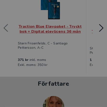
Traction Blue Elevpaket - Tryckt
Tract
bok + Digital elevlicens 36 mån
Tryckt b
Stern Frisenfelds, C - Santiago
Pettersson, A-C
Stern Fris
Pettersson
371 kr
inkl. moms
1 039 kr
i
Exkl. moms: 350 kr
Exkl. moms
Författare