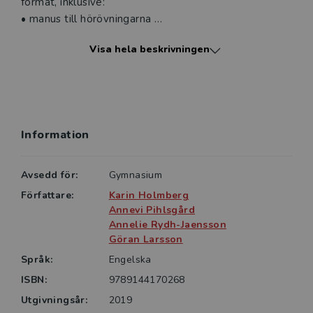
format, inklusive:
• manus till hörövningarna
• extra övningar till läromedlets olika units
Visa hela beskrivningen
• färdighetsprov, som ger eleverna möjlighet att
träna de fyra färdigheterna Listening, Speaking,
Reading och Writing; och
• tillgång till det digitala elevpaketet Traction Green
Information
Hela innehållet i den tryckta lärarhandledningen finns
också i de digitala resurserna, där man kan ladda ner
och skriva ut alla övningarna och proven, och manus
Avsedd för:
Gymnasium
till hörövningarna.
Författare:
Karin Holmberg
Annevi Pihlsgård
Annelie Rydh-Jaensson
Göran Larsson
Språk:
Engelska
ISBN:
9789144170268
Utgivningsår:
2019