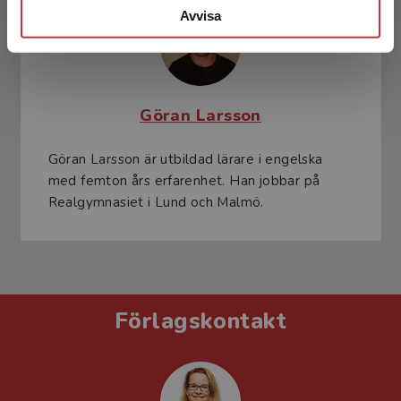
Avvisa
Göran Larsson
Göran Larsson är utbildad lärare i engelska
med femton års erfarenhet. Han jobbar på
Realgymnasiet i Lund och Malmö.
Förlagskontakt