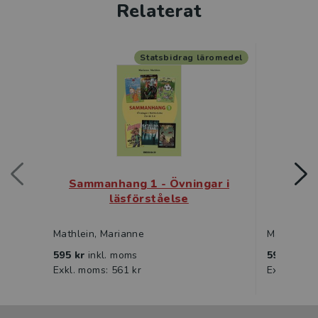
Relaterat
Statsbidrag läromedel
Sammanhang 1 - Övningar i
Samma
läsförståelse
Mathlein, Marianne
Mathlein, 
595 kr
inkl. moms
595 kr
ink
Exkl. moms: 561 kr
Exkl. moms