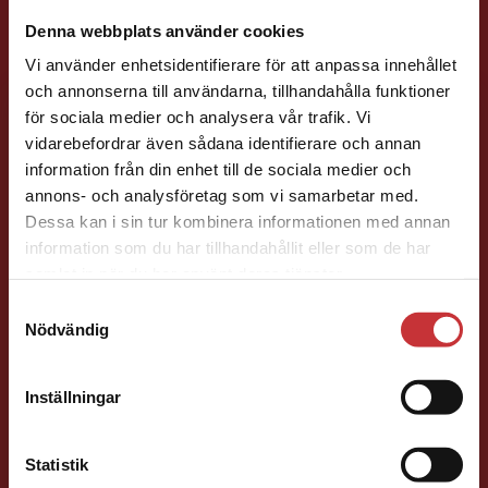
Denna webbplats använder cookies
Vi använder enhetsidentifierare för att anpassa innehållet
och annonserna till användarna, tillhandahålla funktioner
för sociala medier och analysera vår trafik. Vi
Begränsad fraktregion
vidarebefordrar även sådana identifierare och annan
Jenny Klang
information från din enhet till de sociala medier och
annons- och analysföretag som vi samarbetar med.
Läromedelsutvecklare
Läromedel och
Dessa kan i sin tur kombinera informationen med annan
lättläst
information som du har tillhandahållit eller som de har
Det verkar som att du besöker
Svenska F-9
samlat in när du har använt deras tjänster.
studentlitteratur.se via en enhet utanför Sverige.
046-31 23 22
Samtyckesval
Vi erbjuder inte leveranser utanför Sverige. För
E-post
Nödvändig
att kunna slutföra ett köp måste
leveransadressen vara i Sverige.
Läs mer
Inställningar
Kontakta kundservice
Statistik