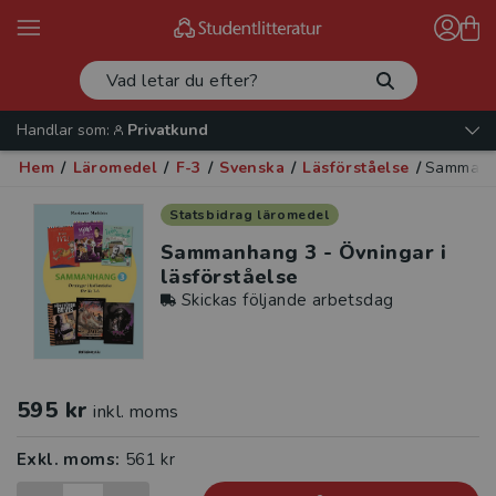
Handlar som:
Privatkund
Hem
/
Läromedel
/
F-3
/
Svenska
/
Läsförståelse
/
Sammanha
Statsbidrag läromedel
Sammanhang 3 - Övningar i
läsförståelse
Skickas följande arbetsdag
595 kr
inkl. moms
Exkl. moms:
561 kr