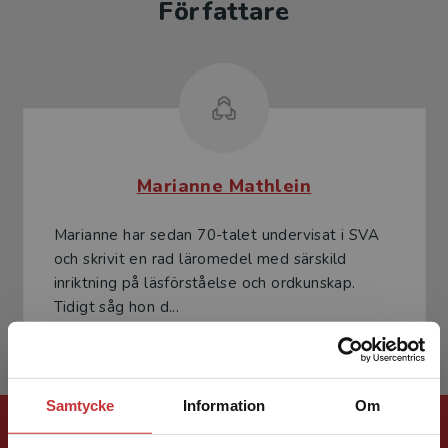
Författare
Marianne Mathlein
Marianne har sedan 70-talet undervisat i SVA
och skrivit en rad läromedel med särskild
inriktning på läsförståelse och ordkunskap.
Tidigt såg hon d...
Samtycke
Information
Om
Förlagskontakt