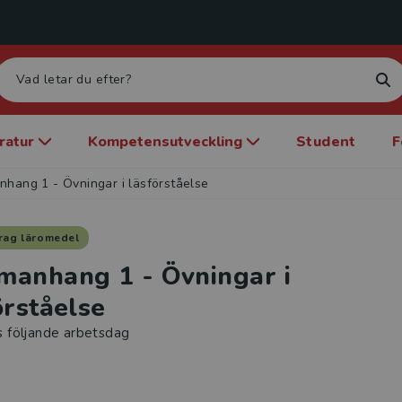
eratur
Kompetensutveckling
Student
F
hang 1 - Övningar i läsförståelse
rag läromedel
anhang 1 - Övningar i
örståelse
s följande arbetsdag