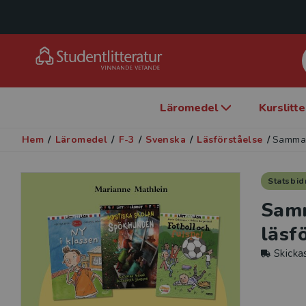
Läromedel
Kurslitt
Hem
/
Läromedel
/
F-3
/
Svenska
/
Läsförståelse
/
Samman
Statsbid
Samm
läsf
Skicka