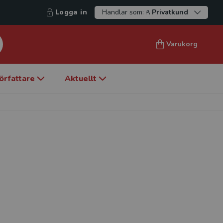
Logga in
Handlar som:
Privatkund
Varukorg
örfattare
Aktuellt