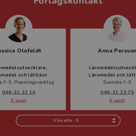
Förlagskontakt
essica Olefeldt
Anna Persso
omedelsutvecklare
Läromedelsutveck
omedel och lättläst
Läromedel och lätt
 F-9, Planeringsverktyg
Svenska F-9
046-31 22 14
046-31 23 75
E-post
E-post
Visa alla - 5