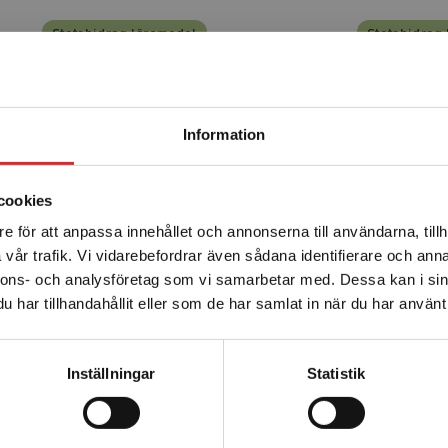
Statsbidrag läromedel
Statsbidrag
Begränsad fraktregion
Information
cookies
hang 2 - Övningar i
Sammanhang 3 - Övn
e för att anpassa innehållet och annonserna till användarna, tillh
Det verkar som att du besöker studentlitteratur.se via en
läsförståelse
läsförståelse
vår trafik. Vi vidarebefordrar även sådana identifierare och anna
enhet utanför Sverige. Vi erbjuder inte leveranser utanför
nnons- och analysföretag som vi samarbetar med. Dessa kan i sin
Sverige. För att kunna slutföra ett köp måste
 Marianne
Mathlein, Marianne
har tillhandahållit eller som de har samlat in när du har använt 
leveransadressen vara i Sverige.
Läs mer
kl. moms
595 kr
inkl. moms
s: 561 kr
Exkl. moms: 561 kr
Kontakta kundservice
Inställningar
Statistik