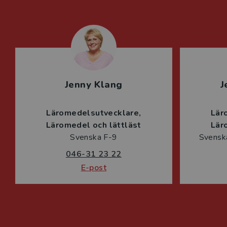
Jenny Klang
J
Läromedelsutvecklare
Lär
Läromedel och lättläst
Lär
Svenska F-9
Svenska
046-31 23 22
E-post