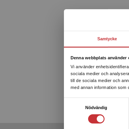
Samtycke
Denna webbplats använder 
Samman
Vi använder enhetsidentifierar
sociala medier och analysera 
till de sociala medier och a
Mathlein,
med annan information som du 
595 kr
in
Exkl. mom
Samtyckesval
Nödvändig