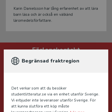
Karin Danielsson har lång erfarenhet av att lära
barn läsa och är också en välkänd
läromedelsförfattare.
Förlagskontakt
Begränsad fraktregion
Det verkar som att du besöker
Jenny Klang
studentlitteratur.se via en enhet utanför Sverige.
Vi erbjuder inte leveranser utanför Sverige. För
Läromedelsutvecklare
Läromedel och
att kunna slutföra ett köp måste
lättläst