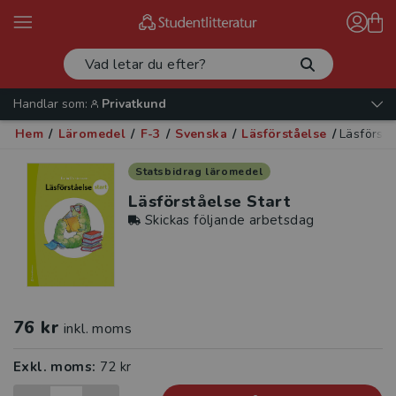
Handlar som:
Privatkund
Hem
/
Läromedel
/
F-3
/
Svenska
/
Läsförståelse
/
Läsförstå
Statsbidrag läromedel
Läsförståelse Start
Skickas följande arbetsdag
76 kr
inkl. moms
Exkl. moms:
72 kr