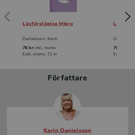
Läsförståelse Mikro
Läsförst
Danielsson, Karin
Danielsson
76 kr
inkl. moms
76 kr
inkl
Exkl. moms: 72 kr
Exkl. moms
Författare
Karin Danielsson