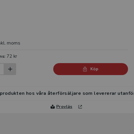
nkl. moms
72 kr
ms:
Köp
 produkten hos våra återförsäljare som levererar utanfö
Provläs