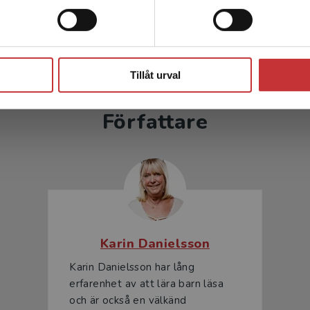
inkl. moms
81 kr
inkl. moms
moms: 72 kr
Exkl. moms: 76 kr
Stäng
Tillåt urval
Författare
Karin Danielsson
Karin Danielsson har lång
erfarenhet av att lära barn läsa
och är också en välkänd