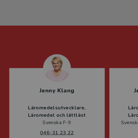
Jenny Klang
J
Läromedelsutvecklare
Lär
Läromedel och lättläst
Lär
Svenska F-9
Svenska
046-31 23 22