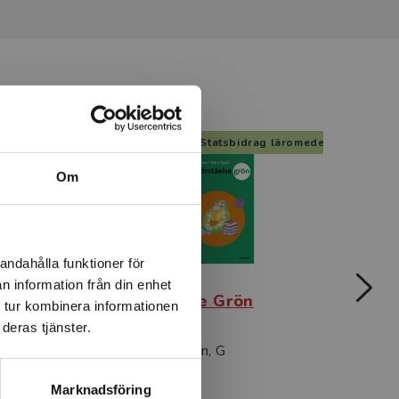
g läromedel
Statsbidrag läromedel
Om
andahålla funktioner för
n information från din enhet
Läsförståelse Grön
Läsf
 tur kombinera informationen
deras tjänster.
Solem, H - Hydén, G
Solem
Marknadsföring