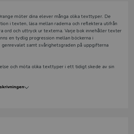
ch Orange möter dina elever många olika texttyper. De
on i texten, läsa mellan raderna och reflektera utifrån
 ord och uttryck ur texterna. Varje bok innehåller texter
finns en tydlig progression mellan böckerna i
a, genrevalet samt svårighetsgraden på uppgifterna
åelse och möta olika texttyper i ett tidigt skede av sin
skrivningen
t
texten
ellan färdiga svarsalternativ.