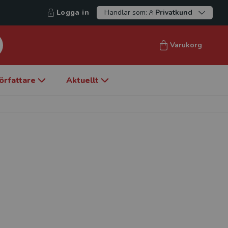
Logga in
Handlar som:
Privatkund
Varukorg
örfattare
Aktuellt