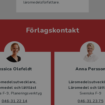
läromedelsförfattare.
Förlagskontakt
essica Olefeldt
Anna Persso
omedelsutvecklare
Läromedelsutveck
omedel och lättläst
Läromedel och lätt
 F-9, Planeringsverktyg
Svenska F-9
046-31 22 14
046-31 23 75