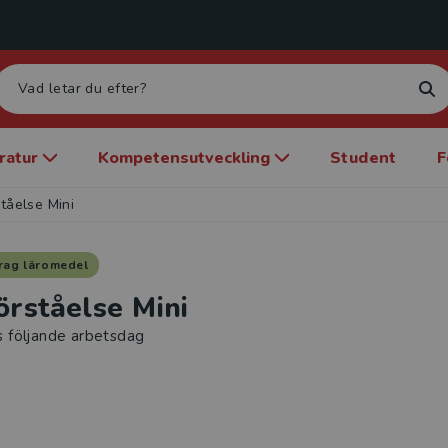
eratur
Kompetensutveckling
Student
F
tåelse Mini
rag läromedel
örståelse Mini
s följande arbetsdag