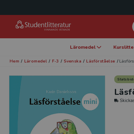
Läromedel
Kurslitt
Hem
/
Läromedel
/
F-3
/
Svenska
/
Läsförståelse
/
Läsförs
Statsbid
Läsf
Skicka