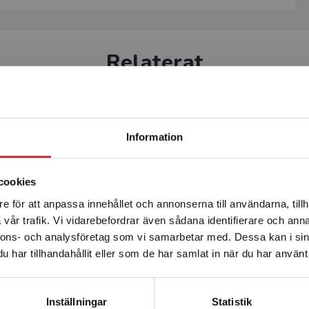
Relaterat
Statsbidrag läromedel
Statsbidra
Begränsad fraktregion
Information
cookies
e för att anpassa innehållet och annonserna till användarna, tillh
Det verkar som att du besöker studentlitteratur.se via en
vår trafik. Vi vidarebefordrar även sådana identifierare och anna
enhet utanför Sverige. Vi erbjuder inte leveranser utanför
örståelse Start
Läsförståelse Rosa
nnons- och analysföretag som vi samarbetar med. Dessa kan i sin
Sverige. För att kunna slutföra ett köp måste
har tillhandahållit eller som de har samlat in när du har använt 
leveransadressen vara i Sverige.
Läs mer
sson, Karin
Danielsson, Karin
Kontakta kundservice
Inställningar
Statistik