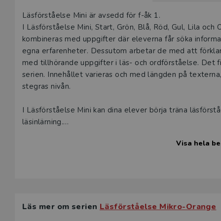
Beskrivning
Läsförståelse Mini är avsedd för f-åk 1.
I Läsförståelse Mini, Start, Grön, Blå, Röd, Gul, Lila o
kombineras med uppgifter där eleverna får söka informati
egna erfarenheter. Dessutom arbetar de med att förklara
med tillhörande uppgifter i läs- och ordförståelse. Det 
serien. Innehållet varieras och med längden på textern
stegras nivån.
I Läsförståelse Mini kan dina elever börja träna läsförst
läsinlärning.
Visa hela be
Bokens innehåll kan i korthet beskrivas så här:
• mycket korta texter med starkt bildstöd
• exempel på genrer i boken är berättelse och faktatex
• tecknade illustrationer
• A-uppgifter där eleven parar ihop ord och bilder från 
• B-uppgifter där eleven söker svar i texten och väljer m
Läs mer om serien
Läsförståelse Mikro-Orange