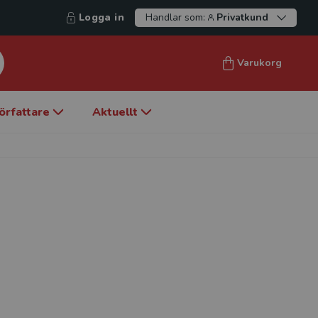
Logga in
Handlar som:
Privatkund
Varukorg
örfattare
Aktuellt