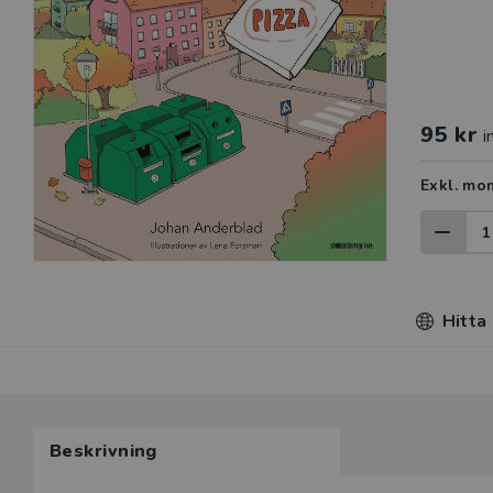
95 kr
i
Exkl. mo
Hitta
Beskrivning