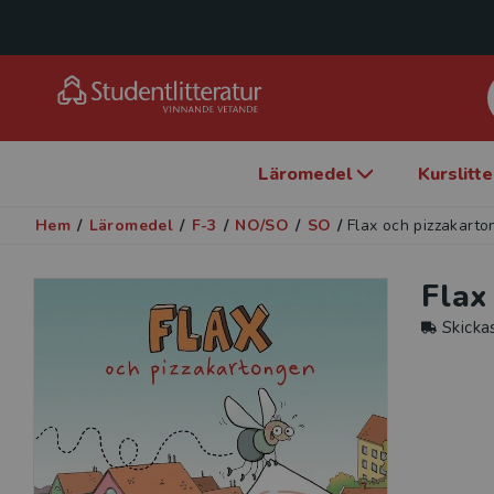
Läromedel
Kurslitt
Hem
/
Läromedel
/
F-3
/
NO/SO
/
SO
/
Flax och pizzakart
Flax
Skicka