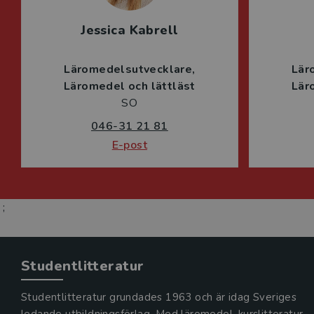
Jessica Kabrell
Läromedelsutvecklare
Lär
Läromedel och lättläst
Lär
SO
046-31 21 81
E-post
;
Studentlitteratur
Studentlitteratur grundades 1963 och är idag Sveriges