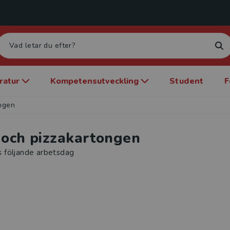
eratur
Kompetensutveckling
Student
F
ongen
 och pizzakartongen
s följande arbetsdag