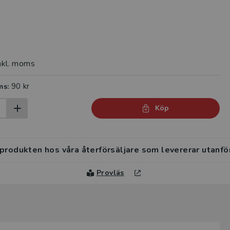
nkl. moms
90 kr
ms:
Köp
 produkten hos våra återförsäljare som levererar utanfö
Provläs