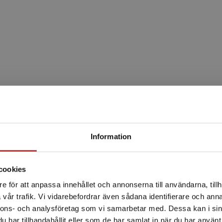
Begränsad fraktregion
Information
Relaterat
cookies
e för att anpassa innehållet och annonserna till användarna, tillh
Det verkar som att du besöker studentlitteratur.se via en
vår trafik. Vi vidarebefordrar även sådana identifierare och anna
enhet utanför Sverige. Vi erbjuder inte leveranser utanför
nnons- och analysföretag som vi samarbetar med. Dessa kan i sin
Sverige. För att kunna slutföra ett köp måste
har tillhandahållit eller som de har samlat in när du har använt 
leveransadressen vara i Sverige.
Läs mer