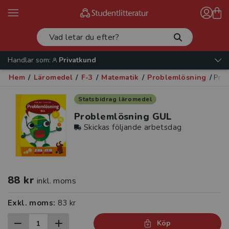
Handlar som:
Privatkund
Hem
/
Läromedel
/
F-3
/
Matematik
/
Problemlösning
/
Pro
Statsbidrag läromedel
Problemlösning GUL
Skickas följande arbetsdag
88 kr
inkl. moms
Exkl. moms:
83 kr
Köp