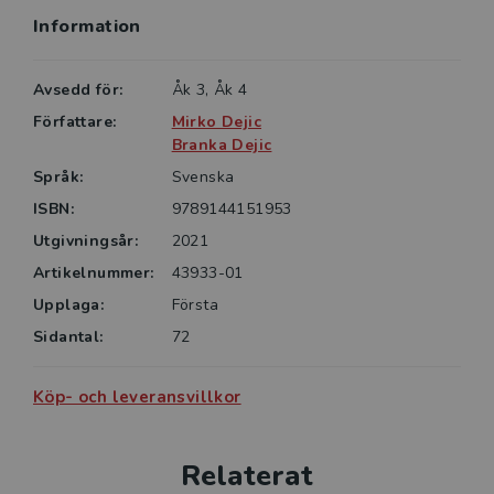
Information
Avsedd för:
Åk 3, Åk 4
Författare:
Mirko Dejic
Branka Dejic
Språk:
Svenska
ISBN:
9789144151953
Utgivningsår:
2021
Artikelnummer:
43933-01
Upplaga:
Första
Sidantal:
72
Köp- och leveransvillkor
Relaterat