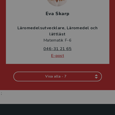
Eva Skarp
Läromedelsutvecklare
Läromedel och
lättläst
Matematik F-6
046-31 21 65
E-post
Visa alla - 7
;