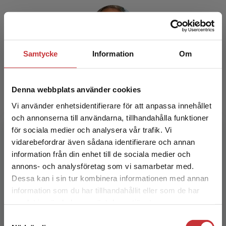
Samtycke
Information
Om
Mirko Dejic
Denna webbplats använder cookies
Professor vid Lärarhögskolan i Belgrad. Hans
arbete sträcker sig över medodiken och
Vi använder enhetsidentifierare för att anpassa innehållet
utvecklingen av matematiska färdigheter i
och annonserna till användarna, tillhandahålla funktioner
förskola och grundsko...
för sociala medier och analysera vår trafik. Vi
Begränsad fraktregion
vidarebefordrar även sådana identifierare och annan
information från din enhet till de sociala medier och
annons- och analysföretag som vi samarbetar med.
Dessa kan i sin tur kombinera informationen med annan
information som du har tillhandahållit eller som de har
Det verkar som att du besöker
samlat in när du har använt deras tjänster.
studentlitteratur.se via en enhet utanför Sverige.
Samtyckesval
Vi erbjuder inte leveranser utanför Sverige. För
Branka Dejic