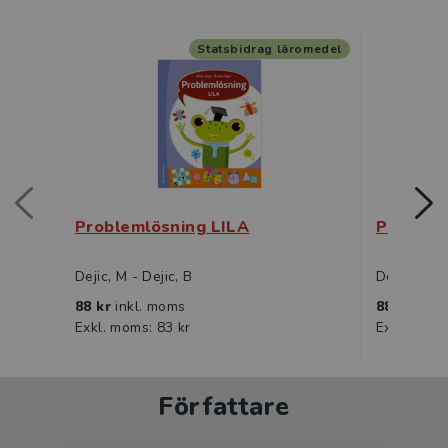
Statsbidrag läromedel
Problemlösning LILA
Problem
Dejic, M - Dejic, B
Dejic, M - 
88 kr
inkl. moms
88 kr
inkl
Exkl. moms: 83 kr
Exkl. moms
Författare