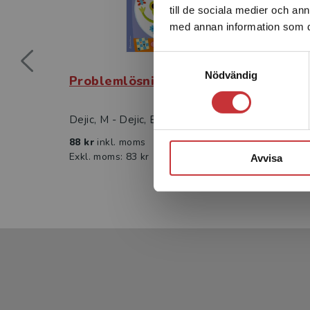
till de sociala medier och a
med annan information som du 
Samtyckesval
Nödvändig
Problemlösning LILA
Prob
Dejic, M - Dejic, B
Dejic,
88 kr
inkl. moms
88 kr
Exkl. moms: 83 kr
Exkl. 
Avvisa