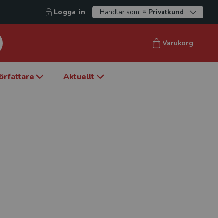
Logga in
Handlar som:
Privatkund
Varukorg
örfattare
Aktuellt