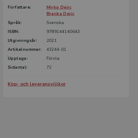
Författare:
Mirko Dejic
Branka Dejic
Språk:
Svenska
ISBN:
9789144140643
Utgivningsår:
2021
Artikelnummer:
43244-01
Upplaga:
Första
Sidantal:
72
Köp- och leveransvillkor