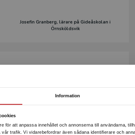
Josefin Granberg, lärare på Gideåskolan i
Örnsköldsvik
Begränsad fraktregion
Relaterat
Information
cookies
Statsbidrag läromedel
Statsbidra
e för att anpassa innehållet och annonserna till användarna, tillh
Det verkar som att du besöker studentlitteratur.se via en
vår trafik. Vi vidarebefordrar även sådana identifierare och anna
enhet utanför Sverige. Vi erbjuder inte leveranser utanför