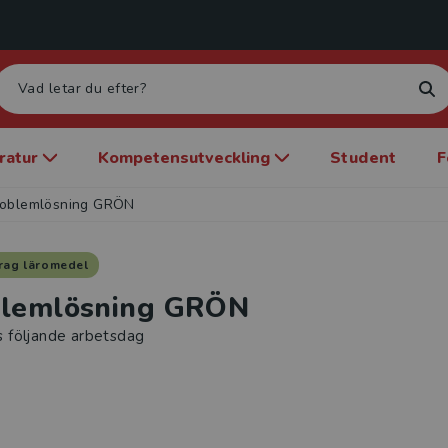
eratur
Kompetensutveckling
Student
F
roblemlösning GRÖN
rag läromedel
blemlösning GRÖN
s följande arbetsdag