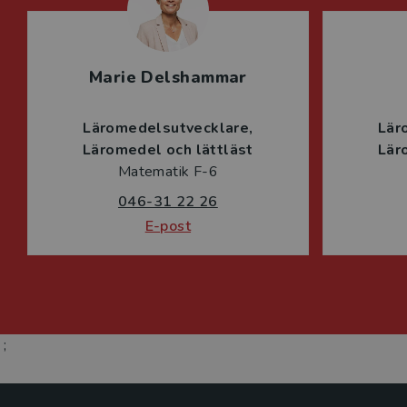
Marie Delshammar
Läromedelsutvecklare
Lär
Läromedel och lättläst
Lär
Matematik F-6
046-31 22 26
E-post
;