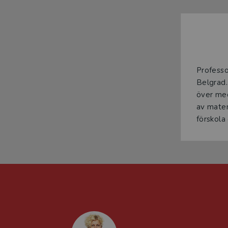
Professo
Belgrad.
över me
av matem
förskola