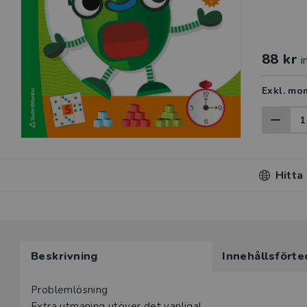
88 kr
i
Exkl. mo
Hitta
Beskrivning
Innehållsförte
Problemlösning
Extra utmaning utöver det vanliga!