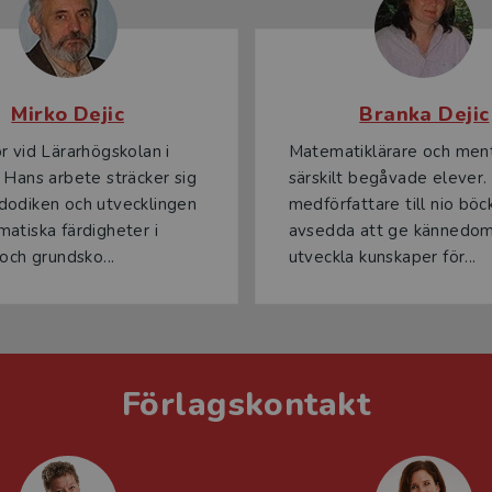
Mirko Dejic
Branka Dejic
r vid Lärarhögskolan i
Matematiklärare och ment
 Hans arbete sträcker sig
särskilt begåvade elever.
dodiken och utvecklingen
medförfattare till nio böc
atiska färdigheter i
avsedda att ge kännedo
 och grundsko...
utveckla kunskaper för...
Förlagskontakt