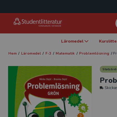
Läromedel
Kurslitt
Hem
/
Läromedel
/
F-3
/
Matematik
/
Problemlösning
/
P
Statsbid
Pro
Skicka