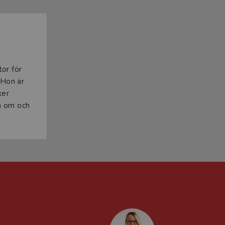
or för
 Hon är
ker
m om och