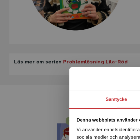
Läs mer om serien
Problemlösning Lila–Röd
Samtycke
Denna webbplats använder 
Statsbidrag läromedel
Vi använder enhetsidentifierar
sociala medier och analysera 