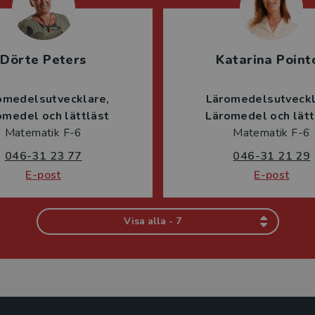
Dörte Peters
Katarina Point
omedelsutvecklare
Läromedelsutveck
omedel och lättläst
Läromedel och lätt
Matematik F-6
Matematik F-6
046-31 23 77
046-31 21 29
E-post
E-post
Visa alla - 7