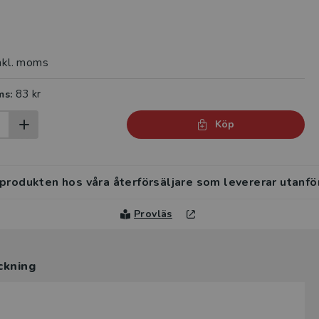
nkl. moms
83 kr
ms:
Köp
 produkten hos våra återförsäljare som levererar utanfö
Provläs
ckning