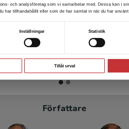
nnons- och analysföretag som vi samarbetar med. Dessa kan i sin
Sverige. För att kunna slutföra ett köp måste
har tillhandahållit eller som de har samlat in när du har använt 
leveransadressen vara i Sverige.
Läs mer
Kontakta kundservice
Inställningar
Statistik
lemlösning ROSA
Problemlösning GUL
 M - Dejic, B
Dejic, M - Dejic, B
Stäng
inkl. moms
88 kr
inkl. moms
moms: 83 kr
Exkl. moms: 83 kr
Tillåt urval
Författare