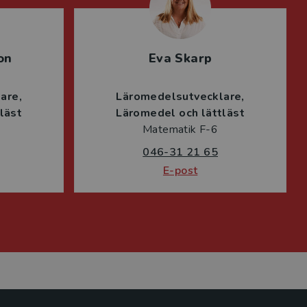
on
Eva Skarp
lare
Läromedelsutvecklare
läst
Läromedel och lättläst
Matematik F-6
046-31 21 65
E-post