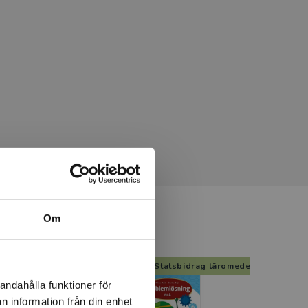
Om
g läromedel
Statsbidrag läromedel
andahålla funktioner för
n information från din enhet