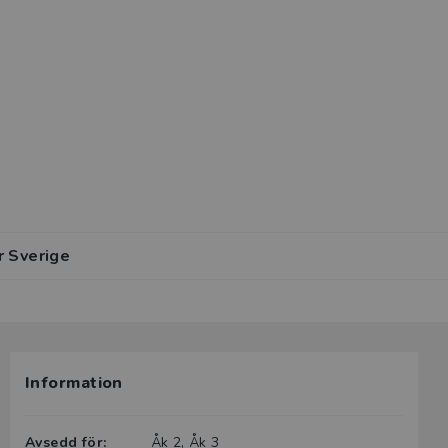
r Sverige
Information
Avsedd för:
Åk 2, Åk 3