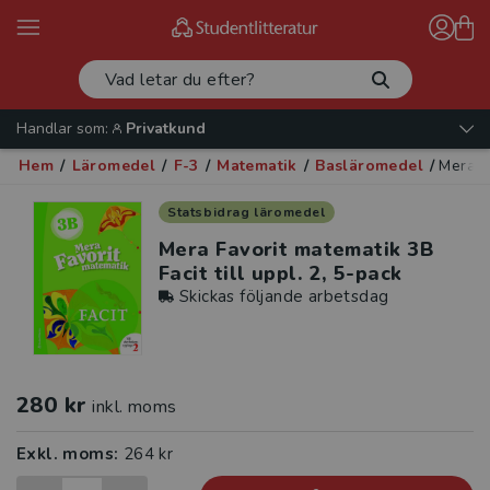
Handlar som:
Privatkund
Hem
/
Läromedel
/
F-3
/
Matematik
/
Basläromedel
/
Mera Fa
Statsbidrag läromedel
Mera Favorit matematik 3B
Facit till uppl. 2, 5-pack
Skickas följande arbetsdag
280 kr
inkl. moms
Exkl. moms:
264 kr