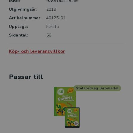
ISBN:
9789144128269
Utgivningsår:
2019
Artikelnummer:
40125-01
Upplaga:
Första
Sidantal:
56
Köp- och leveransvillkor
Passar till
Statsbidrag läromedel