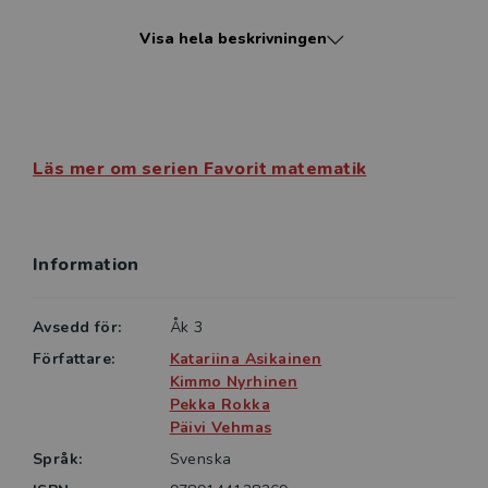
möjligheten att själva jämföra sina lösningar med
Visa hela beskrivningen
facit. Om eleverna rättar tillsammans med en kamrat
ges de möjligheten att diskutera och utveckla
matematiska resonemang.
Läs mer om serien Favorit matematik
Information
Avsedd för:
Åk 3
Författare:
Katariina Asikainen
Kimmo Nyrhinen
Pekka Rokka
Päivi Vehmas
Språk:
Svenska