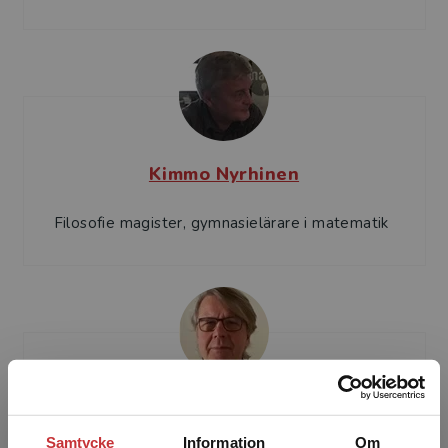
Kimmo Nyrhinen
Filosofie magister, gymnasielärare i matematik
Pekka Rokka
Samtycke
Information
Om