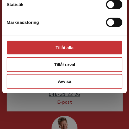
Statistik
Förlagskontakt
Marknadsföring
Stäng
Tillåt alla
Marie Delshammar
Tillåt urval
Läromedelsutvecklare
Läromedel och
lättläst
Avvisa
Matematik F-6
046-31 22 26
E-post