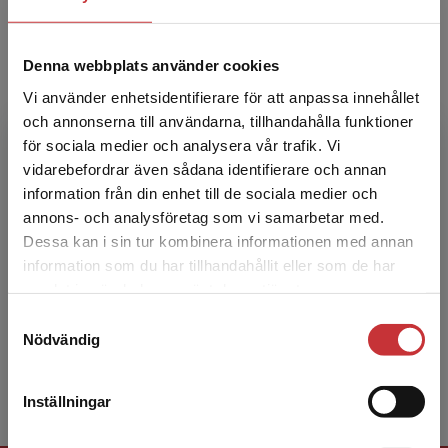
Pekka Rokka har arbetat som klasslärare och
rektor i mer än 30 år. Förutom
klasslärarutbildning är han också doktor i
Denna webbplats använder cookies
pedagogik. Pekka har deltagi...
Vi använder enhetsidentifierare för att anpassa innehållet
och annonserna till användarna, tillhandahålla funktioner
för sociala medier och analysera vår trafik. Vi
Begränsad fraktregion
vidarebefordrar även sådana identifierare och annan
information från din enhet till de sociala medier och
annons- och analysföretag som vi samarbetar med.
Dessa kan i sin tur kombinera informationen med annan
information som du har tillhandahållit eller som de har
Päivi Vehmas
Det verkar som att du besöker
samlat in när du har använt deras tjänster.
studentlitteratur.se via en enhet utanför Sverige.
Magisterexamen i pedagogik, speciallärare,
Samtyckesval
Vi erbjuder inte leveranser utanför Sverige. För
Nödvändig
dramapedagog, neuropsykiatrisk coach
att kunna slutföra ett köp måste
leveransadressen vara i Sverige.
Läs mer
Inställningar
Kontakta kundservice