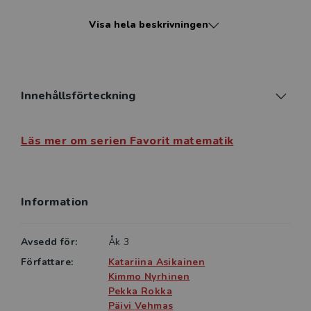
möjligheten att själva jämföra sina lösningar med
Visa hela beskrivningen
facit. Om eleverna rättar tillsammans med en kamrat
ges de möjligheten att diskutera och utveckla
matematiska resonemang.
Innehållsförteckning
Läs mer om serien Favorit matematik
Information
Avsedd för:
Åk 3
Författare:
Katariina Asikainen
Kimmo Nyrhinen
Pekka Rokka
Päivi Vehmas