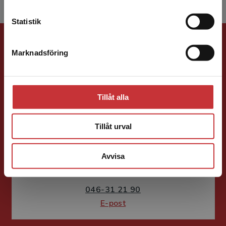
Kontakta kundservice
Statistik
Förlagskontakt
Marknadsföring
Stäng
Tillåt alla
Camilla Bedroth
Tillåt urval
Läromedelsutvecklare
Läromedel och
Avvisa
lättläst
Matematik F-6
046-31 21 90
E-post