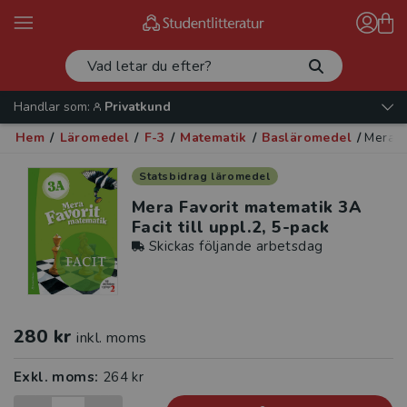
Handlar som:
Privatkund
Hem
/
Läromedel
/
F-3
/
Matematik
/
Basläromedel
/
Mera F
Statsbidrag läromedel
Mera Favorit matematik 3A
Facit till uppl.2, 5-pack
Skickas följande arbetsdag
280 kr
inkl. moms
Exkl. moms:
264 kr