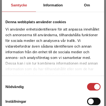
Pekka Rokka
Samtycke
Information
Om
Pekka Rokka har arbetat som klasslärare och
rektor i mer än 30 år. Förutom
Denna webbplats använder cookies
klasslärarutbildning är han också doktor i
Vi använder enhetsidentifierare för att anpassa innehållet
pedagogik. Pekka har deltagi...
och annonserna till användarna, tillhandahålla funktioner
för sociala medier och analysera vår trafik. Vi
Begränsad fraktregion
vidarebefordrar även sådana identifierare och annan
information från din enhet till de sociala medier och
annons- och analysföretag som vi samarbetar med.
Dessa kan i sin tur kombinera informationen med annan
information som du har tillhandahållit eller som de har
Det verkar som att du besöker
Päivi Vehmas
samlat in när du har använt deras tjänster.
studentlitteratur.se via en enhet utanför Sverige.
Samtyckesval
Vi erbjuder inte leveranser utanför Sverige. För
Magisterexamen i pedagogik, speciallärare,
Nödvändig
att kunna slutföra ett köp måste
dramapedagog, neuropsykiatrisk coach
leveransadressen vara i Sverige.
Läs mer
Inställningar