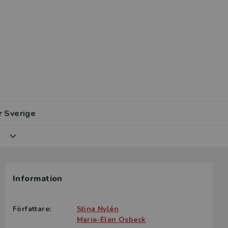
r Sverige
lar av den
Information
en digitala
Författare:
Stina Nylén
elevanta
Marie-Elen Osbeck
erige.
Du