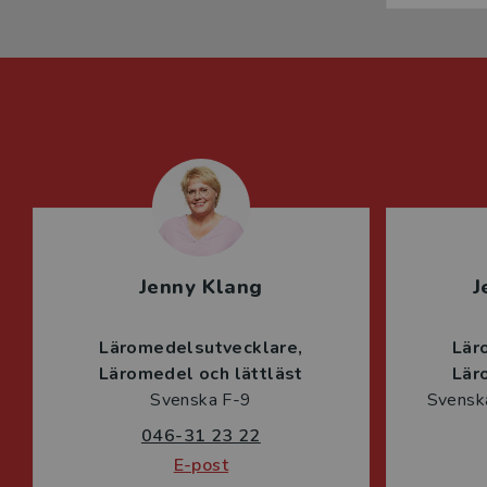
Jenny Klang
J
Läromedelsutvecklare
Lär
Läromedel och lättläst
Lär
Svenska F-9
Svenska
046-31 23 22
E-post