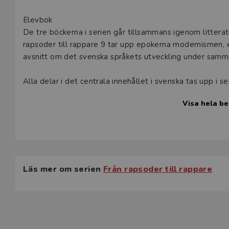
kan naturligt
eller har fr
Elevbok
De tre böckerna i serien går tillsammans igenom litteratur
Den här prod
rapsoder till rappare 9 tar upp epokerna modernismen, ef
utbildningsf
avsnitt om det svenska språkets utveckling under samm
Alla delar i det centrala innehållet i svenska tas upp i
L
Eleverna får läsa originalutdrag ur och bearbetningar av
Visa hela be
nutida kopplingar så att de kan se hur vi än idag påverk
läsförståelsefrågor, diskussionsfrågor och skrivuppgifter
läsförståelseprocesser, det vill säga både att hitta inf
samt att reflektera, granska och värdera innehåll, språk 
Eleverna får även träna sig på genreskrivande och munt
Läs mer om serien
Från rapsoder till rappare
genom att skriva en krönika kring moment 22 i vardagen,
Harry Martinsons epos Aniara och att framföra spoken wo
skrivuppgifterna finns ett avsnitt som går igenom språkli
textskapandet.