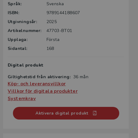
formation
Språk:
Svenska
ISBN:
9789144188607
Utgivningsår:
2025
ar på ett
Artikelnummer:
47703-BT01
Upplaga:
Första
Sidantal:
168
Digital produkt
Giltighetstid från aktivering:
36 mån
Köp- och leveransvillkor
Villkor för digitala produkter
Systemkrav
Aktivera digital produkt