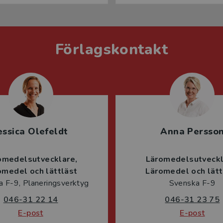
Förlagskontakt
essica Olefeldt
Anna Persso
omedelsutvecklare
Läromedelsutveck
omedel och lättläst
Läromedel och lätt
 F-9, Planeringsverktyg
Svenska F-9
046-31 22 14
046-31 23 75
E-post
E-post