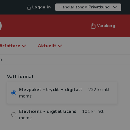
Logga in
Handlar som:
Privatkund
Varukorg
örfattare
Aktuellt
ån
Valt format
Elevpaket - tryckt + digitalt
232 kr inkl.
moms
Elevlicens - digital licens
101 kr inkl.
moms