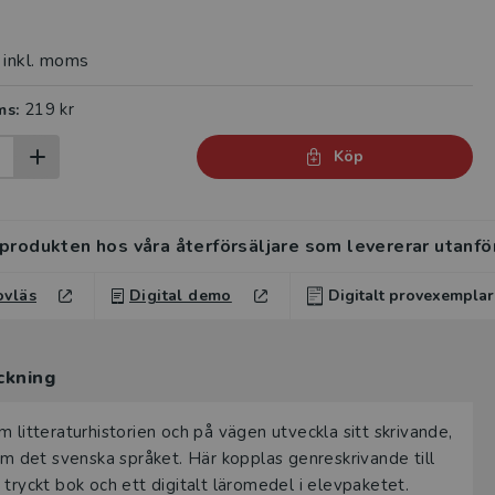
inkl. moms
219 kr
ms:
Köp
 produkten hos våra återförsäljare som levererar utanfö
ovläs
Digital demo
Digitalt provexemplar
rvisar kan beställa ett kostnadsfritt digitalt provexemp
ckning
ten.
 provexemplar ger dig tillgång till det digitala läromedlet där d
 litteraturhistorien och på vägen utveckla sitt skrivande,
under tre månader. Observera att erbjudandet endast gäller r
om det svenska språket. Här kopplas genreskrivande till
r din undervisning (nivå och ämne) och dig som är verksam i Sv
tryckt bok och ett digitalt läromedel i elevpaketet.