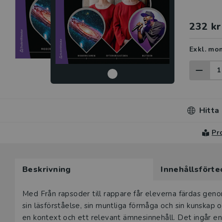
232 kr
Exkl. mo
Hitta
Pr
Du som unde
Beskrivning
Innehållsförte
här produk
Beskrivning
Ett digitalt
Med Från rapsoder till rappare får eleverna färdas genom
boken ingår 
sin läsförståelse, sin muntliga förmåga och sin kunskap 
produkter fö
en kontext och ett relevant ämnesinnehåll. Det ingår en 