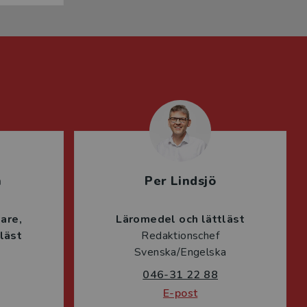
n
Per Lindsjö
lare
Läromedel och lättläst
läst
Redaktionschef
Svenska/Engelska
046-31 22 88
E-post