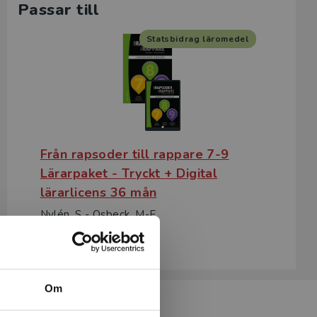
Passar till
Statsbidrag läromedel
Från rapsoder till rappare 7-9
Lärarpaket - Tryckt + Digital
lärarlicens 36 mån
Nylén, S - Osbeck, M-E
747 kr
inkl. moms
Exkl. moms: 705 kr
Om