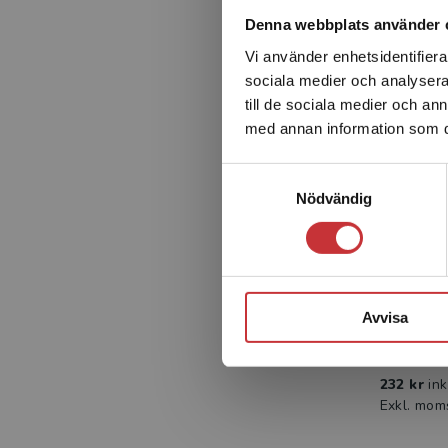
Denna webbplats använder 
Vi använder enhetsidentifierar
sociala medier och analysera 
till de sociala medier och a
med annan information som du 
Samtyckesval
Nödvändig
Från r
Elevpa
e
Avvisa
Nylén, S 
232 kr
in
Exkl. mom