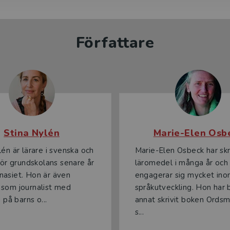
Författare
Stina Nylén
Marie-Elen Osb
lén är lärare i svenska och
Marie-Elen Osbeck har skr
 för grundskolans senare år
läromedel i många år och
asiet. Hon är även
engagerar sig mycket in
som journalist med
språkutveckling. Hon har 
g på barns o...
annat skrivit boken Ordsm
s...