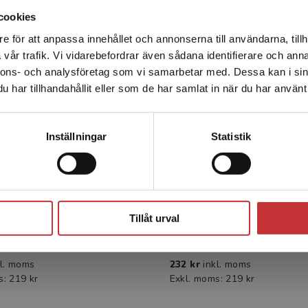
cookies
e för att anpassa innehållet och annonserna till användarna, tillh
Det verkar som att du besöker studentlitteratur.se via en
Statsbidrag läromedel
Statsbidrag
vår trafik. Vi vidarebefordrar även sådana identifierare och anna
enhet utanför Sverige. Vi erbjuder inte leveranser utanför
nnons- och analysföretag som vi samarbetar med. Dessa kan i sin
Sverige. För att kunna slutföra ett köp måste
har tillhandahållit eller som de har samlat in när du har använt 
leveransadressen vara i Sverige.
Läs mer
Kontakta kundservice
Inställningar
Statistik
apsoder till rappare 7
Från rapsoder till ra
ket - Tryckt + Digital
Elevpaket - Tryckt + 
Stäng
levlicens 36 mån
elevlicens 36 m
Tillåt urval
- Osbeck, M-E
Nylén, S - Osbeck, M-E
kl. moms
232 kr
inkl. moms
s: 219 kr
Exkl. moms: 219 kr