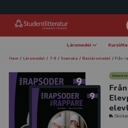
Läromedel
Kurslitt
Hem
/
Läromedel
/
7-9
/
Svenska
/
Basläromedel
/
Från r
Statsbid
Från
Elev
elev
Skicka