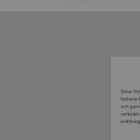
Stina Ny
historia
och gymn
verksam 
inriktnin