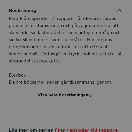
Du som undervisar kan beställa ett kostnadsfritt
Beskrivning
digitalt provexemplar av den här produkten.
Beskrivning
Med Från rapsoder till rappare får eleverna färdas
genom litteraturhistorien och på vägen utveckla sitt
Ett digitalt provexemplar ger dig tillgång till det digitala
skrivande, sin läsförståelse, sin muntliga förmåga och
läromedlet där den digitala boken ingår under tre
sin kunskap om det svenska språket. Här kopplas
månader. Observera att erbjudandet endast gäller
genreskrivande till en kontext och ett relevant
relevanta produkter för din undervisning (nivå och ämne)
ämnesinnehåll. Det ingår en tryckt bok och ett digitalt
och dig som är verksam i Sverige.
Du kan naturligtvis alltid
läromedel i elevpaketet.
kontakta vår
kundservice
om du önskar ytterligare
information eller har frågor om produkten.
Elevbok
Den här produkten kan beställas av lärare i grundskola
De tre böckerna i serien går tillsammans igenom
eller dig som arbetar på ett utbildningsföretag
litteraturhistorien från antiken till nutid, tre epoker
Visa hela beskrivningen
per bok. Från rapsoder till rappare 7 tar upp
epokerna antiken, medeltiden och renässansen. Till
Logga in
varje epok finns även ett avsnitt om det svenska
språkets utveckling under samma period. Alla delar i
det centrala innehållet i svenska tas upp i serien och
Läs mer om serien
Från rapsoder till rappare
kopplas genomgående till ämnesinnehållet.