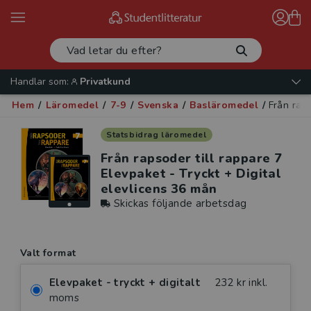
Handlar som:
Privatkund
Hem
/
Läromedel
/
7-9
/
Svenska
/
Basläromedel
/
Från raps
Statsbidrag läromedel
Från rapsoder till rappare 7
Elevpaket - Tryckt + Digital
elevlicens 36 mån
Skickas följande arbetsdag
Valt format
Elevpaket - tryckt + digitalt
232 kr inkl.
moms