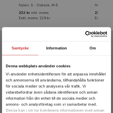
Nylén, S - Osbeck, M-E
Nylén, S -
232 kr
inkl. moms
232 kr
ink
Exkl. moms: 219 kr
Exkl. moms
Författare
Samtycke
Information
Om
Denna webbplats använder cookies
Vi använder enhetsidentifierare för att anpassa innehållet
och annonserna till användarna, tillhandahålla funktioner
Stina Nylén
för sociala medier och analysera vår trafik. Vi
Begränsad fraktregion
vidarebefordrar även sådana identifierare och annan
Stina Nylén är lärare i svenska och historia för
information från din enhet till de sociala medier och
grundskolans senare år och gymnasiet. Hon är
annons- och analysföretag som vi samarbetar med.
även verksam som journalist med inriktning på
Dessa kan i sin tur kombinera informationen med annan
barns o...