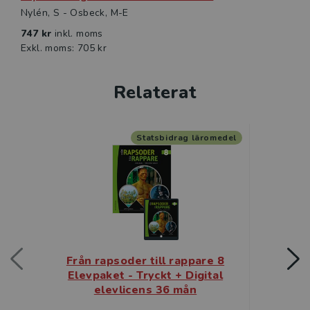
checklistor som stöd inför bokens större
Nylén, S - Osbeck, M-E
skrivuppgifter.
747 kr
inkl. moms
Exkl. moms: 705 kr
Relaterat
Statsbidrag läromedel
Från rapsoder till rappare 8
Från r
Elevpaket - Tryckt + Digital
Elevpa
elevlicens 36 mån
e