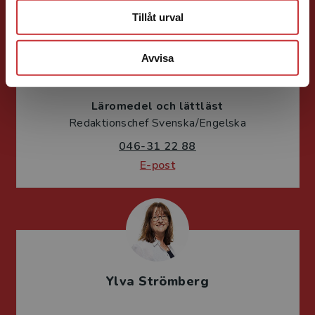
Tillåt urval
Avvisa
Per Lindsjö
Läromedel och lättläst
Redaktionschef Svenska/Engelska
046-31 22 88
E-post
Ylva Strömberg