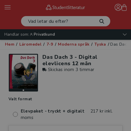
Handlar som:
Privatkund
Hem
/
Läromedel
/
7-9
/
Moderna språk
/
Tyska
/
Das Dach 3
Das Dach 3 - Digital
elevlicens 12 mån
Skickas inom 3 timmar
Valt format
Elevpaket - tryckt + digitalt
217 kr inkl.
moms