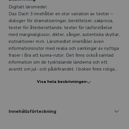
Beskrivning
Digitalt läromedel
Das Dach 3 innehåller en stor variation av texter –
dialoger för dramatiseringar, berättelser, sakprosa,
texter för återberättande, texter för läsförståelse
med marginalglosor, dikter, sånger, autentiska skyltar,
instruktioner m.m. Läromedlet innehåller även
informationsrutor med realia och samlingar av nyttiga
fraser i Bra att kunna-rutor. Det finns också samlad
information om de tysktalande länderna och ett
avsnitt om jul- och påskfirandet. I boken finns roliga
teckningar och många fotografier, tydliga kartor,
Visa hela beskrivningen
illustrerad minigrammatik. Das Dach 3 elevlicens säljs
som enanvändarlicens.
Elevbok
I elevlicensen ingår en digital version av elevboken.
Innehållsförteckning
Den erbjuder kvalificerade möjligheter för eleven att
arbeta hemma med sådant som bara måste nötas in –