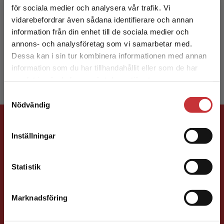
för sociala medier och analysera vår trafik. Vi
Begränsad fraktregion
vidarebefordrar även sådana identifierare och annan
information från din enhet till de sociala medier och
annons- och analysföretag som vi samarbetar med.
Britta Redin
Dessa kan i sin tur kombinera informationen med annan
information som du har tillhandahållit eller som de har
Det verkar som att du besöker
samlat in när du har använt deras tjänster.
studentlitteratur.se via en enhet utanför Sverige.
Samtyckesval
Vi erbjuder inte leveranser utanför Sverige. För
Nödvändig
att kunna slutföra ett köp måste
Förlagskontakt
leveransadressen vara i Sverige.
Läs mer
Inställningar
Kontakta kundservice
Statistik
Marknadsföring
Stäng
Jenny Klang