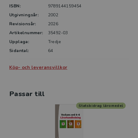
ISBN:
9789144159454
Kapitlen tar upp bland annat:
Utgivningsår:
2002
• dubbelteckning
• förstavelser och ändelser
Revisionsår:
2026
• ks-, k-, ng-, sj- och s-ljudet.
Artikelnummer:
35492-03
Upplaga:
Tredje
Det finns också temakapitel där eleverna tillämpar
Sidantal:
64
stavningsreglerna utifrån en text.
Köp- och leveransvillkor
Passar till
Statsbidrag läromedel