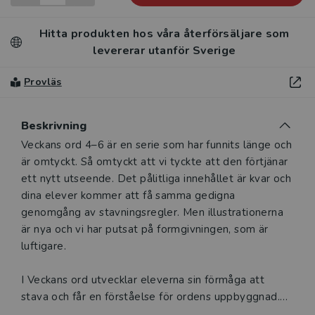
Hitta produkten hos våra återförsäljare som
levererar utanför Sverige
Provläs
Beskrivning
Beskrivning
Veckans ord 4–6 är en serie som har funnits länge och
är omtyckt. Så omtyckt att vi tyckte att den förtjänar
ett nytt utseende. Det pålitliga innehållet är kvar och
dina elever kommer att få samma gedigna
genomgång av stavningsregler. Men illustrationerna
är nya och vi har putsat på formgivningen, som är
luftigare.
I Veckans ord utvecklar eleverna sin förmåga att
stava och får en förståelse för ordens uppbyggnad.
Efter den gemensamma genomgången av kapitlets