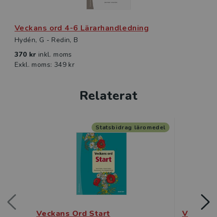
Veckans ord 4-6 Lärarhandledning
Hydén, G - Redin, B
370 kr
inkl. moms
Exkl. moms: 349 kr
Relaterat
Statsbidrag läromedel
Veckans Ord Start
Veckans 