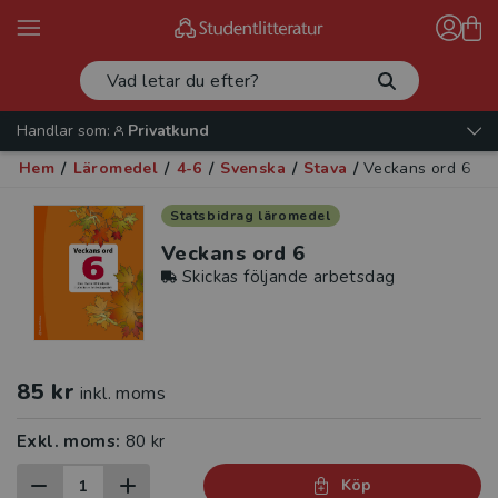
Handlar som:
Privatkund
Hem
/
Läromedel
/
4-6
/
Svenska
/
Stava
/
Veckans ord 6
Statsbidrag läromedel
Veckans ord 6
Skickas följande arbetsdag
85 kr
inkl. moms
Exkl. moms:
80 kr
Köp