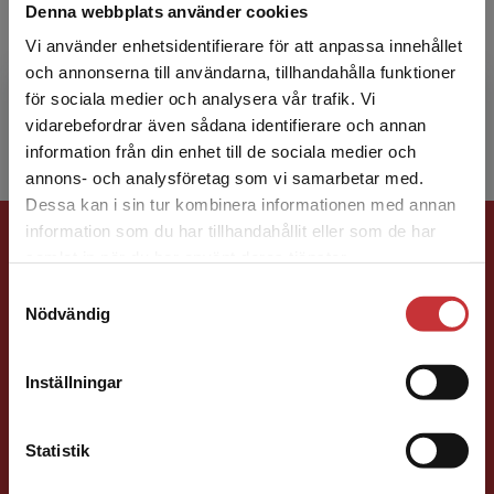
Denna webbplats använder cookies
Niklas Folkegård Gradin är verksam som
Vi använder enhetsidentifierare för att anpassa innehållet
animatör och utvecklare med Blender som
och annonserna till användarna, tillhandahålla funktioner
huvudområde. Han undervisar i 3D-grafik vid
för sociala medier och analysera vår trafik. Vi
Högskolan i Gävle.
Begränsad fraktregion
vidarebefordrar även sådana identifierare och annan
information från din enhet till de sociala medier och
annons- och analysföretag som vi samarbetar med.
Dessa kan i sin tur kombinera informationen med annan
Förlagskontakt
information som du har tillhandahållit eller som de har
Det verkar som att du besöker
samlat in när du har använt deras tjänster.
studentlitteratur.se via en enhet utanför Sverige.
Samtyckesval
Vi erbjuder inte leveranser utanför Sverige. För
Nödvändig
att kunna slutföra ett köp måste
leveransadressen vara i Sverige.
Läs mer
Inställningar
Kontakta kundservice
Jens Fredholm
Statistik
Förläggare
Teknik