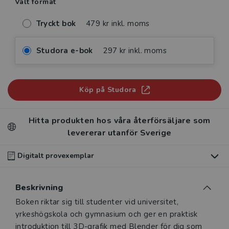
Valt format
Tryckt bok
479 kr inkl. moms
Studora e-bok
297 kr inkl. moms
Köp på Studora
Hitta produkten hos våra återförsäljare som
levererar utanför Sverige
Digitalt provexemplar
Du som undervisar kan beställa ett kostnadsfritt
Beskrivning
digitalt provexemplar av den här produkten
.
Beskrivning
Boken riktar sig till studenter vid universitet,
Våra digitala provexemplar tillhandahålls via Studora.se
yrkeshögskola och gymnasium och ger en praktisk
och ger dig tillgång till boken under 180 dagar. Observera
introduktion till 3D-grafik med Blender för dig som