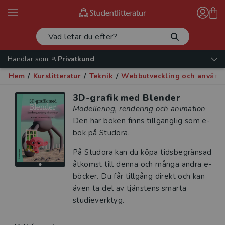
Handlar som:
Privatkund
Hem
/
Kurslitteratur
/
Teknik
/
Webbutveckling och använd
3D-grafik med Blender
Modellering, rendering och animation
Den här boken finns tillgänglig som e-
bok på Studora.
På Studora kan du köpa tidsbegränsad
åtkomst till denna och många andra e-
böcker. Du får tillgång direkt och kan
även ta del av tjänstens smarta
studieverktyg.