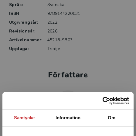
• klippa animation
Språk:
Svenska
• efterbehandla renderade bilder (Post processing).
ISBN:
9789144220031
Utgivningsår:
2022
Revisionsår:
2026
Artikelnummer:
45218-SB03
Upplaga:
Tredje
Författare
Samtycke
Information
Om
Niklas Folkegård Gradin