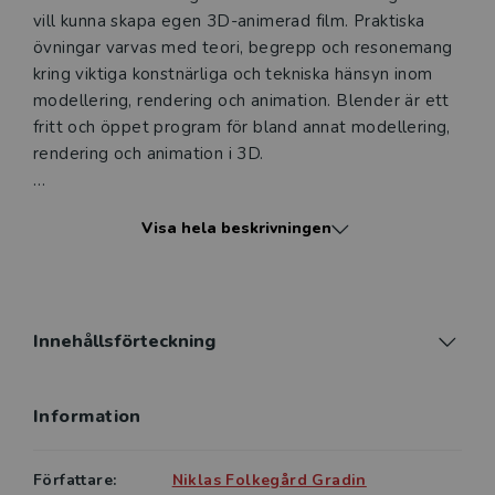
att erbjudandet endast gäller relevanta produkter för din
vill kunna skapa egen 3D-animerad film. Praktiska
undervisning (nivå och ämne) och dig som är verksam i
övningar varvas med teori, begrepp och resonemang
Sverige. Du kan alltid kontakta vår
kundservice
om du
kring viktiga konstnärliga och tekniska hänsyn inom
önskar ytterligare information eller har frågor om
modellering, rendering och animation. Blender är ett
produkten.
fritt och öppet program för bland annat modellering,
rendering och animation i 3D.
Den här produkten kan beställas av lärare på universitet
eller högskola. Om det gäller tjänsteexemplar av en
Bokens övningar är anpassade för Blender 5.2 LTS.
kursbok på befintlig kurslista hänvisar vi till din
Visa hela beskrivningen
arbetsgivare.
I boken lär du dig bland annat att:
• skapa 3D-modeller med enkla objekt, polygoner
och modifiers
Logga in
• ljussätta objekt och scener
Innehållsförteckning
• skapa material med filtexturer och materialnoder
• rendera bilder, bildsekvenser och videofiler
Information
• rigga modeller för animation
• animera med keyframes och constraints
• strukturera arbetsmaterial för produktion
Författare:
Niklas Folkegård Gradin