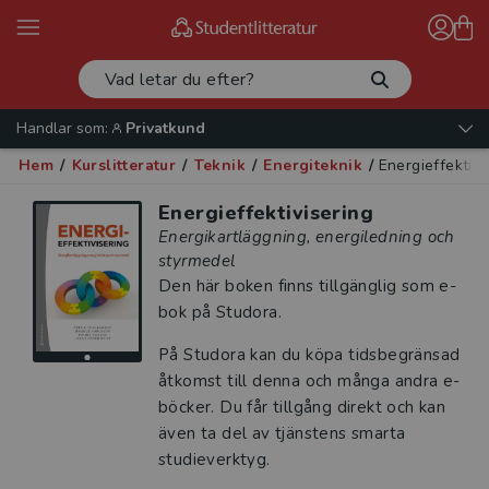
Handlar som:
Privatkund
Hem
/
Kurslitteratur
/
Teknik
/
Energiteknik
/
Energieffektivi
Energieffektivisering
Energikartläggning, energiledning och
styrmedel
Den här boken finns tillgänglig som e-
bok på Studora.
På Studora kan du köpa tidsbegränsad
åtkomst till denna och många andra e-
böcker. Du får tillgång direkt och kan
även ta del av tjänstens smarta
studieverktyg.