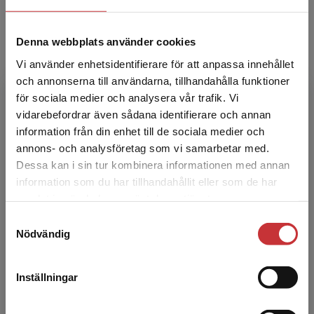
huvudsaklig i...
Denna webbplats använder cookies
Vi använder enhetsidentifierare för att anpassa innehållet
och annonserna till användarna, tillhandahålla funktioner
för sociala medier och analysera vår trafik. Vi
Begränsad fraktregion
vidarebefordrar även sådana identifierare och annan
information från din enhet till de sociala medier och
Patrik Rohdin
annons- och analysföretag som vi samarbetar med.
Dessa kan i sin tur kombinera informationen med annan
Patrik Rohdin är biträdande professor i
information som du har tillhandahållit eller som de har
energisystem vid Linköpings universitet med
Det verkar som att du besöker
samlat in när du har använt deras tjänster.
undervisning och forskning inom byggnaders
studentlitteratur.se via en enhet utanför Sverige.
Samtyckesval
och industriella ene...
Vi erbjuder inte leveranser utanför Sverige. För
Nödvändig
att kunna slutföra ett köp måste
leveransadressen vara i Sverige.
Läs mer
Inställningar
Kontakta kundservice