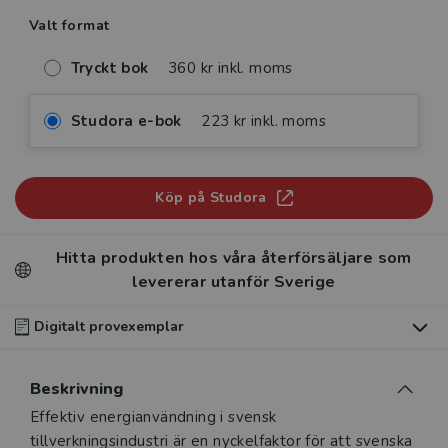
Valt format
Tryckt bok
360 kr inkl. moms
Studora e-bok
223 kr inkl. moms
Köp på Studora
Hitta produkten hos våra återförsäljare som
levererar utanför Sverige
Digitalt provexemplar
Du som undervisar kan beställa ett kostnadsfritt
Beskrivning
digitalt provexemplar av den här produkten
.
Beskrivning
Effektiv energianvändning i svensk
Våra digitala provexemplar tillhandahålls via Studora.se
tillverkningsindustri är en nyckelfaktor för att svenska