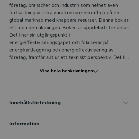
och ger dig tillgång till boken under 180 dagar. Observera
företag, branscher och industrin som helhet även
att erbjudandet endast gäller relevanta produkter för din
fortsättningsvis ska vara konkurrenskraftiga på en
undervisning (nivå och ämne) och dig som är verksam i
global marknad med knappare resurser. Denna bok är
Sverige. Du kan alltid kontakta vår
kundservice
om du
ett led i den riktningen. Boken är uppdelad i tre delar:
önskar ytterligare information eller har frågor om
Del I har sin utgångspunkt i
produkten.
energieffektiviseringsgapet och fokuserar på
energikartläggning och energieffektivisering av
Den här produkten kan beställas av lärare på universitet
företag, framför allt ur ett tekniskt perspektiv. Del II
eller högskola. Om det gäller tjänsteexemplar av en
har sin utgångspunkt i energiledningsgapet och
kursbok på befintlig kurslista hänvisar vi till din
Visa hela beskrivningen
fokuserar på energiledning samt hinder och
arbetsgivare.
incitament för energieffektivisering i svensk
tillverkningsindustri. Del III har sin utgångspunkt i
styrmedelsgapet och inriktas mot styrmedel för
Logga in
energieffektivisering och hur dessa kan designas,
Innehållsförteckning
implementeras och utvärderas.
Information
De två första delarna riktar sig framför allt till
studenter vid svenska lärosäten samt till energi- och