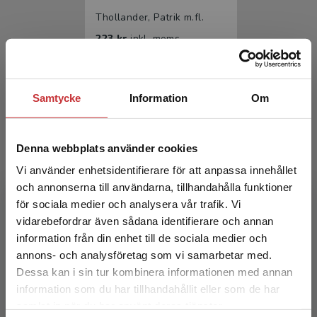
Thollander, Patrik m.fl.
223 kr
inkl. moms
Exkl. moms: 210 kr
Samtycke
Information
Om
Denna webbplats använder cookies
Vi använder enhetsidentifierare för att anpassa innehållet
och annonserna till användarna, tillhandahålla funktioner
för sociala medier och analysera vår trafik. Vi
Energieffektivisering
Begränsad fraktregion
vidarebefordrar även sådana identifierare och annan
information från din enhet till de sociala medier och
Thollander, Patrik m.fl.
annons- och analysföretag som vi samarbetar med.
360 kr
inkl. moms
Dessa kan i sin tur kombinera informationen med annan
Exkl. moms: 340 kr
information som du har tillhandahållit eller som de har
Det verkar som att du besöker
samlat in när du har använt deras tjänster.
studentlitteratur.se via en enhet utanför Sverige.