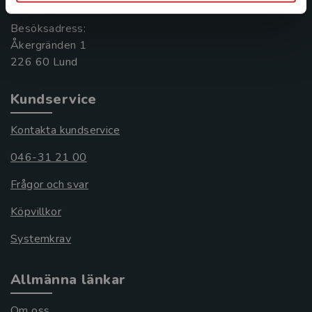
Besöksadress:
Åkergränden 1
Kundservice
Kontakta kundservice
046-31 21 00
Frågor och svar
Köpvillkor
Systemkrav
Allmänna länkar
Om oss