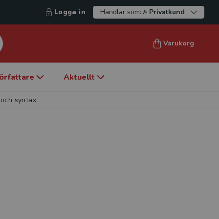
Logga in
Handlar som:
Privatkund
Varukorg
örfattare
Aktuellt
 och syntax