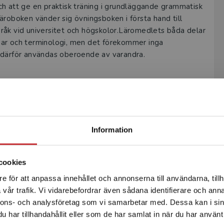
ch att ge en praktisk träning i grundläggande grammatisk
äroboken vänder sig övningsboken i första hand till
råk vid universitet och högskolor.Läromedlets båda delar
gar och terminologi, men det förekommer inga
 därför användas oberoende av varandra.
Begränsad fraktregion
Information
cookies
Författare
e för att anpassa innehållet och annonserna till användarna, tillh
Det verkar som att du besöker studentlitteratur.se via en
vår trafik. Vi vidarebefordrar även sådana identifierare och anna
enhet utanför Sverige. Vi erbjuder inte leveranser utanför
nnons- och analysföretag som vi samarbetar med. Dessa kan i sin
Sverige. För att kunna slutföra ett köp måste
har tillhandahållit eller som de har samlat in när du har använt 
leveransadressen vara i Sverige.
Läs mer