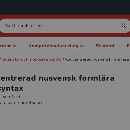
eratur
Kompetensutveckling
Student
F
/
Svenska och nordiska språk
/
Koncentrerad nusvensk formlära
entrerad nusvensk formlära
syntax
 med facit
s följande arbetsdag