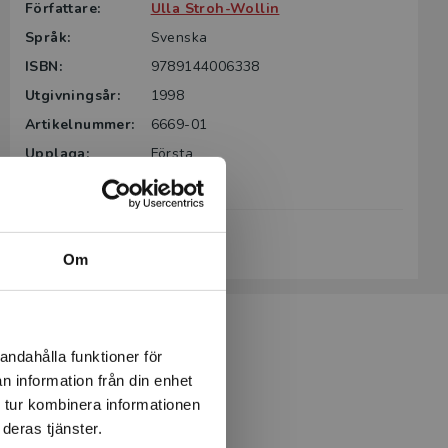
Författare:
Ulla Stroh-Wollin
Språk:
Svenska
ISBN:
9789144006338
Utgivningsår:
1998
Artikelnummer:
6669-01
Upplaga:
Första
Sidantal:
128
Köp- och leveransvillkor
Om
andahålla funktioner för
n information från din enhet
 tur kombinera informationen
deras tjänster.