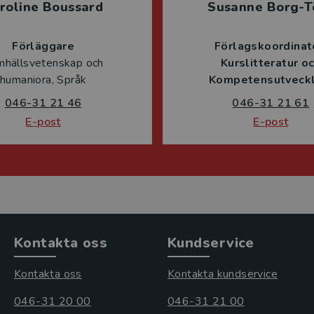
roline Boussard
Susanne Borg-T
Förläggare
Förlagskoordinat
mhällsvetenskap och
Kurslitteratur o
humaniora, Språk
Kompetensutveckl
046-31 21 46
046-31 21 61
E-post
E-post
Kontakta oss
Kundservice
Kontakta oss
Kontakta kundservice
046-31 20 00
046-31 21 00