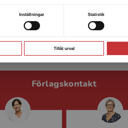
Kontakta kundservice
Inställningar
Statistik
Ulla Stroh-Wollin
Ulla Stroh-Wollin undervisar och
forskar i grammatik vid
Stäng
Instutitionen för nordiska språk i
Tillåt urval
Uppsala.
Förlagskontakt