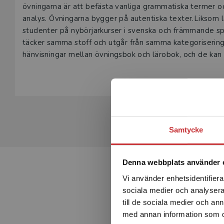
övningarna är att befästa vanliga grammatiska termer o
analys. Övningarna bygger på autentiska texter.Liksom l
studenter på nybörjarkurser i svenska och främmande sp
täcker samma stoff och utgår från samma kategoriserin
hänvisningar mellan övningsbok och lärobok, och de kan
Samtycke
Denna webbplats använder 
Vi använder enhetsidentifierar
sociala medier och analysera 
till de sociala medier och a
med annan information som du 