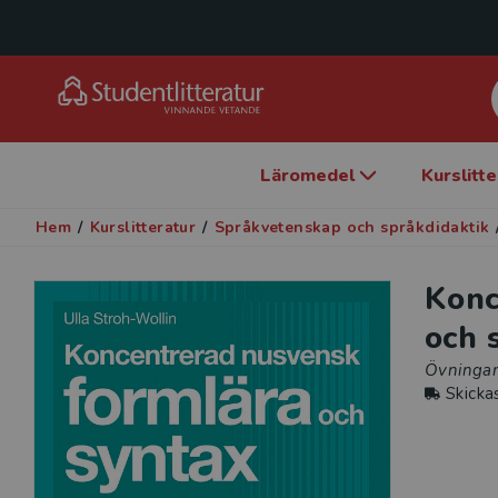
Läromedel
Kurslitt
Hem
/
Kurslitteratur
/
Språkvetenskap och språkdidaktik
Konc
och 
Övningar
Skicka