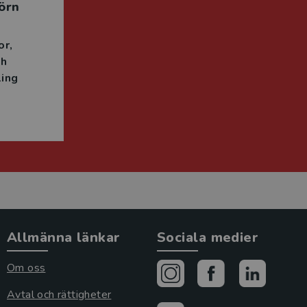
örn
or
ch
ing
Allmänna länkar
Sociala medier
Om oss
Avtal och rättigheter