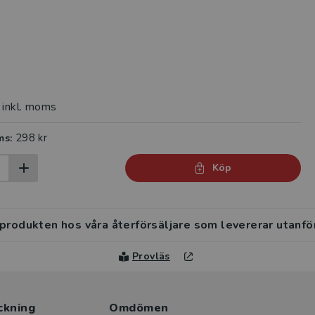
inkl. moms
298 kr
ms:
Köp
 produkten hos våra återförsäljare som levererar utanfö
Provläs
ckning
Omdömen