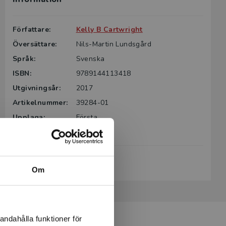
Författare:
Kelly B Cartwright
Översättare:
Nils-Martin Lundsgård
Språk:
Svenska
ISBN:
9789144113418
Utgivningsår:
2017
Artikelnummer:
39284-01
Upplaga:
Första
Sidantal:
344
Köp- och leveransvillkor
Om
andahålla funktioner för