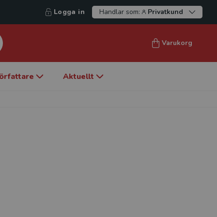
Logga in
Handlar som:
Privatkund
Varukorg
örfattare
Aktuellt