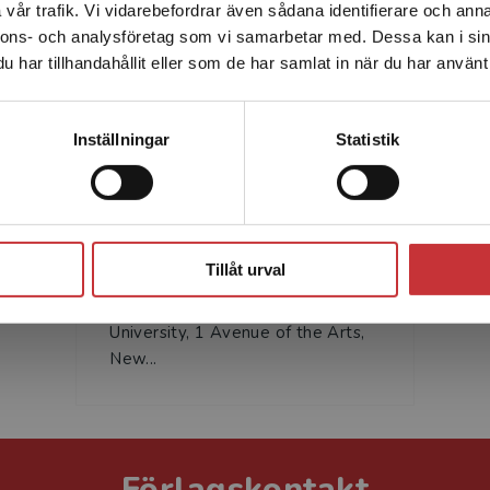
vår trafik. Vi vidarebefordrar även sådana identifierare och anna
enhet utanför Sverige. Vi erbjuder inte leveranser utanför
nnons- och analysföretag som vi samarbetar med. Dessa kan i sin
Sverige. För att kunna slutföra ett köp måste
har tillhandahållit eller som de har samlat in när du har använt 
leveransadressen vara i Sverige.
Läs mer
Kontakta kundservice
Inställningar
Statistik
Kelly B Cartwright
Kelly B. Cartwright, Ph.D.,
Stäng
Professor, Psychology,
Tillåt urval
Neuroscience, and Teacher
Preparation, Christopher Newport
University, 1 Avenue of the Arts,
New...
Förlagskontakt