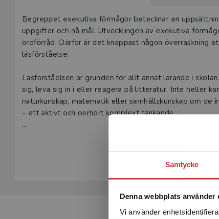
Beskrivning
Begreppet exekutiva förmågor betecknar en uppsättning
uppgifter och nå mål. Utvecklingen av exekutiva förmågor 
ordförråd. Därför är det knappast någon överraskning at
läsförståelse.
Läsförståelsen är grunden för allt annat lärande i skolan.
sig, leva sig in i ­eller reagera på litteratur. Inte heller
naturkunskap, matematik eller samhällskunskap om de int
– ett aktivt och oerhört komplext tänkande.
Cartwright belyser de exekutiva förmågor som aktuell f
Visa hela be
och diskuterar vilka ytterligare frågor som man fortfaran
elevers exekutiva förmågor kan stimuleras och utvecklas
Samtycke
Denna webbplats använder 
Vi använder enhetsidentifierar