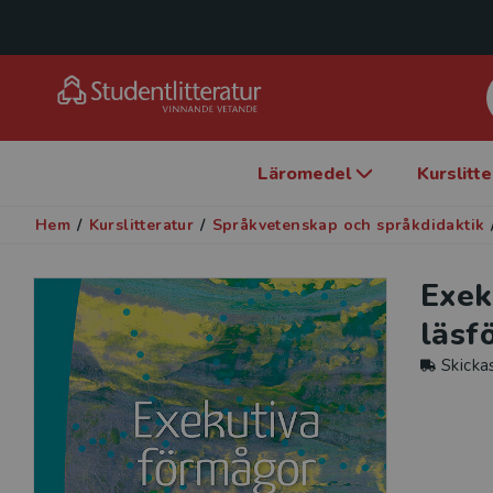
Läromedel
Kurslitt
Hem
/
Kurslitteratur
/
Språkvetenskap och språkdidaktik
Exek
läsf
Skicka