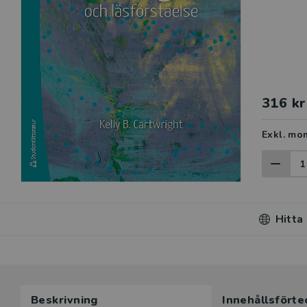
316 kr
Exkl. mo
Hitta
Beskrivning
Innehållsförte