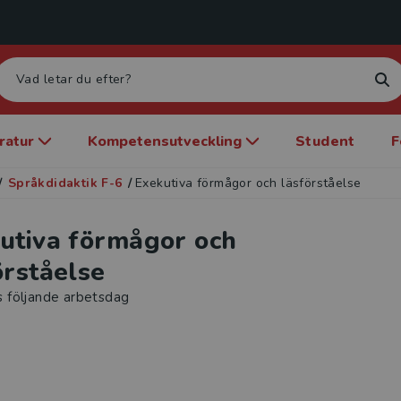
eratur
Kompetensutveckling
Student
F
/
Språkdidaktik F-6
/
Exekutiva förmågor och läsförståelse
utiva förmågor och
örståelse
s följande arbetsdag