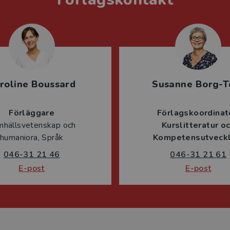
roline Boussard
Susanne Borg-T
Förläggare
Förlagskoordinat
mhällsvetenskap och
Kurslitteratur o
humaniora, Språk
Kompetensutveckl
046-31 21 46
046-31 21 61
E-post
E-post