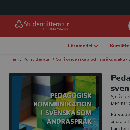
Läromedel
Kurslitt
Hem
/
Kurslitteratur
/
Språkvetenskap och språkdidaktik
Peda
sven
Språk, te
Den här b
På Studo
andra e-b
tjänstens