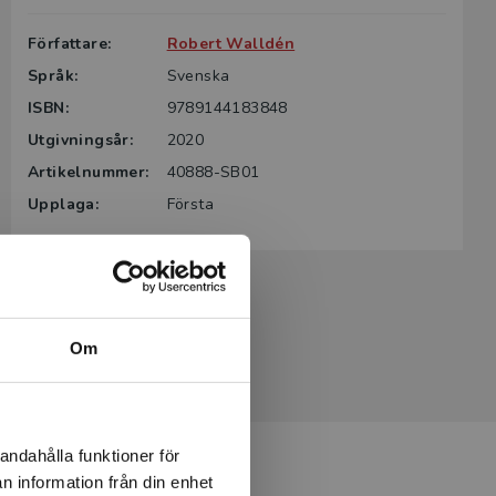
Författare:
Robert Walldén
Språk:
Svenska
ISBN:
9789144183848
Utgivningsår:
2020
Artikelnummer:
40888-SB01
Upplaga:
Första
Om
andahålla funktioner för
n information från din enhet