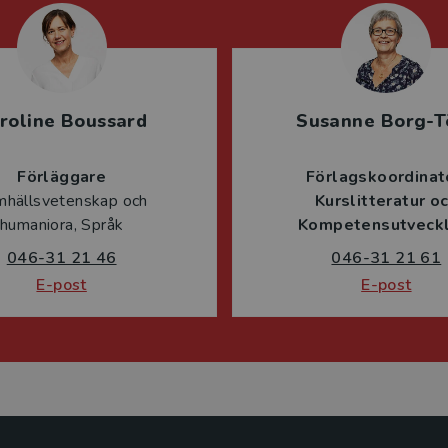
roline Boussard
Susanne Borg-T
Förläggare
Förlagskoordinat
mhällsvetenskap och
Kurslitteratur o
humaniora, Språk
Kompetensutveckl
046-31 21 46
046-31 21 61
E-post
E-post