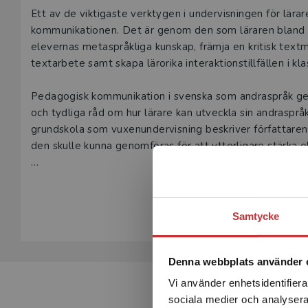
Beskrivning
Ett av de viktigaste verktygen i undervisningen för lära
kommunikationen. Det är genom den som läraren bland an
elevernas metaspråkliga kunskap, främja en kritisk tex
textarbete samt skapa lärorika interaktionstillfällen i k
Pedagogisk kommunikation i svenska som andraspråk ger
och tydliga råd om hur lärare kan utveckla sin andraspr
grundskola som vuxenundervisning beskriver författare
den skulle kunna genomföras för att ytterligare stärka 
Boken är främst avsedd för verksamma och blivande lära
Visa hela be
den som söker fördjupade språkdidaktiska kunskaper om 
litteracitetspraktiker och utbildnings­sociologi.
Samtycke
Denna webbplats använder 
Vi använder enhetsidentifierar
sociala medier och analysera 