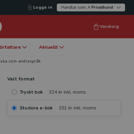
Logga in
Handlar som:
Privatkund
Varukorg
örfattare
Aktuellt
nska som andraspråk
Valt format
Tryckt bok
324 kr inkl. moms
Studora e-bok
201 kr inkl. moms