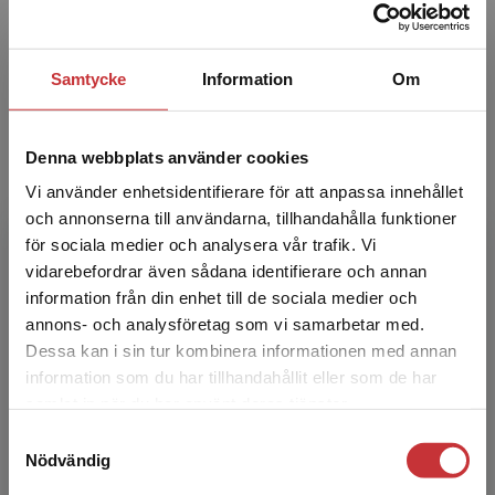
Alastair Henry
Alastair Henry, fil.dr i ämnesdidaktik och
Samtycke
Information
Om
verksam vid Högskolan Väst. Hans
forskningsintresse är främst riktat mot
språkinlärningsmotivation.
Denna webbplats använder cookies
Vi använder enhetsidentifierare för att anpassa innehållet
och annonserna till användarna, tillhandahålla funktioner
för sociala medier och analysera vår trafik. Vi
Begränsad fraktregion
vidarebefordrar även sådana identifierare och annan
information från din enhet till de sociala medier och
annons- och analysföretag som vi samarbetar med.
Dessa kan i sin tur kombinera informationen med annan
Catharine Walker Bergström
information som du har tillhandahållit eller som de har
Det verkar som att du besöker
samlat in när du har använt deras tjänster.
studentlitteratur.se via en enhet utanför Sverige.
Catharine Walker Bergström is a senior
Samtyckesval
Vi erbjuder inte leveranser utanför Sverige. För
lecturer at University West where she teaches
Nödvändig
att kunna slutföra ett köp måste
language, literature, social studies and