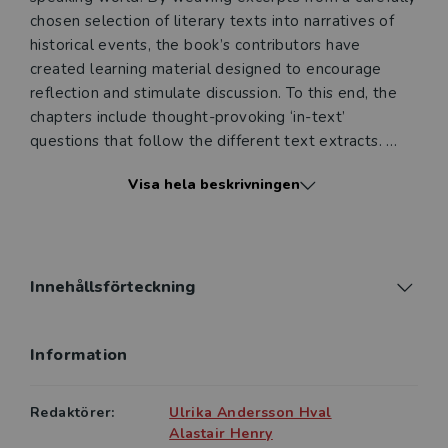
chosen selection of literary texts into narratives of
historical events, the book’s contributors have
created learning material designed to encourage
reflection and stimulate discussion. To this end, the
chapters include thought-provoking ‘in-text’
questions that follow the different text extracts.
Visa hela beskrivningen
Like its companion volume, Texts and Events: Cultural
Narratives of Britain and the United States, the book
attempts to open up cultural narratives, encouraging
readers to expand their knowledge of literature and
history, not only by analysing the texts included in
Innehållsförteckning
the chapters, but also by searching for other texts,
both fictional and historical. Each chapter ends with
Information
‘Suggestions for Further Study’ and ‘Suggestions for
Further Reading’, providing students with the
opportunity to further develop their knowledge of
Redaktörer:
Ulrika Andersson Hval
cultural narratives produced in English from around
Alastair Henry