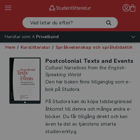
Handlar som:
Privatkund
Hem
/
Kurslitteratur
/
Språkvetenskap och språkdidaktik
/
Postcolonial Texts and Events
Cultural Narratives from the English-
Speaking World
Den här boken finns tillgänglig som e-
bok på Studora.
På Studora kan du köpa tidsbegränsad
åtkomst till denna och många andra e-
böcker. Du får tillgång direkt och kan
även ta del av tjänstens smarta
studieverktyg.