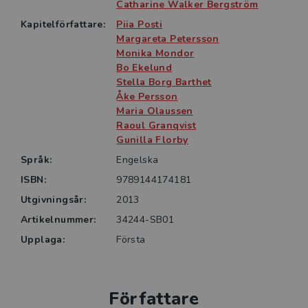
the world.
Catharine Walker Bergström
Kapitelförfattare:
Piia Posti
Margareta Petersson
Monika Mondor
Bo Ekelund
Stella Borg Barthet
Åke Persson
Maria Olaussen
Raoul Granqvist
Gunilla Florby
Språk:
Engelska
ISBN:
9789144174181
Utgivningsår:
2013
Artikelnummer:
34244-SB01
Upplaga:
Första
Författare