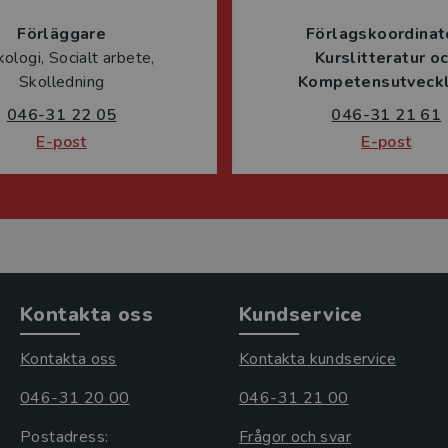
Förläggare
Förlagskoordinat
ologi, Socialt arbete,
Kurslitteratur o
Skolledning
Kompetensutveckl
046-31 22 05
046-31 21 61
E-post
E-post
Kontakta oss
Kundservice
Kontakta oss
Kontakta kundservice
046-31 20 00
046-31 21 00
Postadress:
Frågor och svar