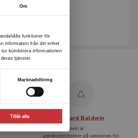
Om
Upplaga:
Första
Sidantal:
232
Köp- och leveransvillkor
andahålla funktioner för
n information från din enhet
 tur kombinera informationen
deras tjänster.
Marknadsföring
Tillåt alla
ll
Richard Baldwin
or i
Richard Baldwin är
universitetslektor på sektionen för