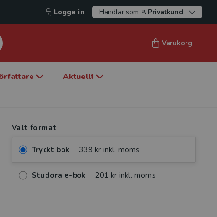
Logga in
Handlar som:
Privatkund
Varukorg
örfattare
Aktuellt
Valt format
Tryckt bok
339 kr inkl. moms
Studora e-bok
201 kr inkl. moms