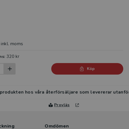
inkl. moms
320 kr
ms:
Köp
 produkten hos våra återförsäljare som levererar utanfö
Provläs
ckning
Omdömen