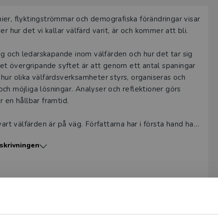
ier, flyktingströmmar och demografiska förändringar visar
 hur det vi kallar välfärd varit, är och kommer att bli.
ing och ledarskapande inom välfärden och hur det tar sig
t övergripande syftet är att genom ett antal spaningar
hur olika välfärdsverksamheter styrs, organiseras och
ch möjliga lösningar. Analyser och reflektioner görs
 en hållbar framtid.
art välfärden är på väg. Författarna har i första hand haft
fessionella som arbetar i välfärden, politiker med intresse
skrivningen
ärden i åtanke. Framtidens välfärd – hållbar styrning,
t framtidens välfärd även berör andra grupper.