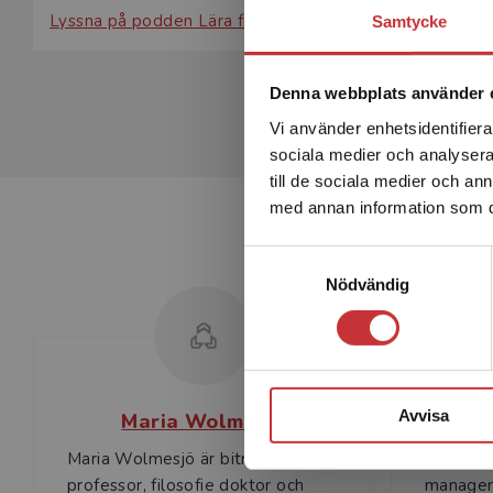
Lyssna på podden Lära från Lärda
där Maria Wolmesjö bl
Samtycke
Denna webbplats använder 
Vi använder enhetsidentifierar
sociala medier och analysera 
till de sociala medier och a
med annan information som du 
Samtyckesval
Nödvändig
Avvisa
Maria Wolmesjö
Maria Wolmesjö är biträdande
Rolf Soll
professor, filosofie doktor och
managem