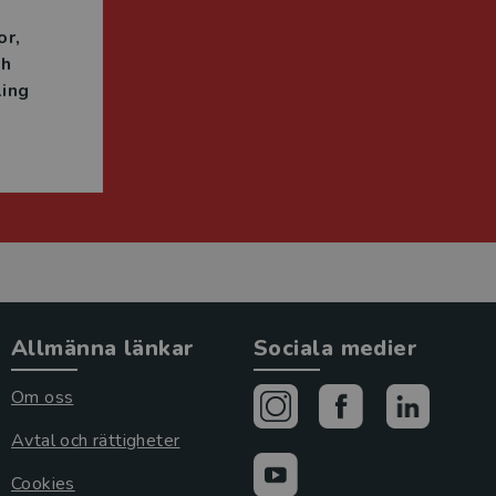
or
ch
ing
Allmänna länkar
Sociala medier
Om oss
Avtal och rättigheter
Cookies