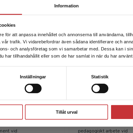
Begränsad fraktregion
ir intervjuad om boken.
Information
cookies
e för att anpassa innehållet och annonserna till användarna, tillh
Det verkar som att du besöker studentlitteratur.se via en
vår trafik. Vi vidarebefordrar även sådana identifierare och anna
enhet utanför Sverige. Vi erbjuder inte leveranser utanför
nnons- och analysföretag som vi samarbetar med. Dessa kan i sin
Sverige. För att kunna slutföra ett köp måste
har tillhandahållit eller som de har samlat in när du har använt 
leveransadressen vara i Sverige.
Läs mer
Författare
Kontakta kundservice
Inställningar
Statistik
Stäng
Tillåt urval
Rolf Solli
Petra Angerva
i är professor emeritus i
Petra Angervall är profess
ent vid
pedagogiskt arbete vid