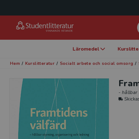
Läromedel
Kurslitt
Hem
/
Kurslitteratur
/
Socialt arbete och social omsorg
/
Fram
- hållbar
Skicka