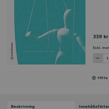
339 kr
Exkl. mo
Hitta
Beskrivning
Innehållsförte