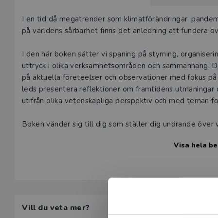
Beskrivning
I en tid då megatrender som klimatförändringar, pandem
på världens sårbarhet finns det anledning att fundera över
I den här boken sätter vi spaning på styrning, organiser
uttryck i olika verksamhetsområden och sammanhang. De
på aktuella företeelser och observationer med fokus på 
leds presentera reflektioner om framtidens utmaningar o
utifrån olika vetenskapliga perspektiv och med teman för
Boken vänder sig till dig som ställer dig undrande över v
personer som använder sig av olika välfärdstjänster, pro
Visa hela be
av välfärden samt studenter som har en framtid inom välf
organisering och ledning öppnar för en diskussion om at
Vill du veta mer?