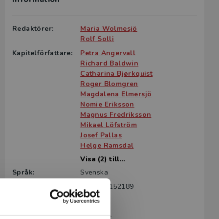
Redaktörer:
Maria Wolmesjö
Rolf Solli
Kapitelförfattare:
Petra Angervall
Richard Baldwin
Catharina Bjørkquist
Roger Blomgren
Magdalena Elmersjö
Nomie Eriksson
Magnus Fredriksson
Mikael Löfström
Josef Pallas
Helge Ramsdal
Visa (2) till...
Språk:
Svenska
ISBN:
9789144152189
Utgivningsår:
2021
Artikelnummer:
44204-01