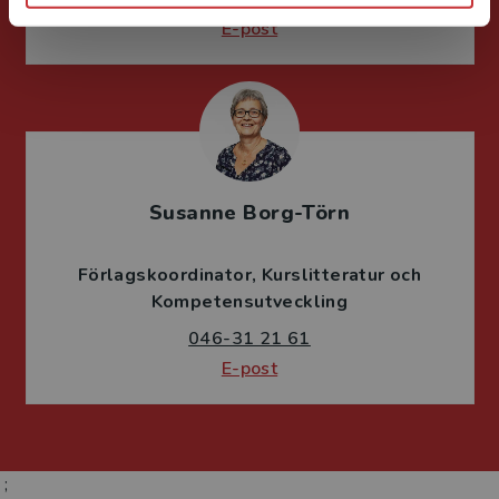
E-post
Susanne Borg-Törn
Förlagskoordinator
Kurslitteratur och
Kompetensutveckling
046-31 21 61
E-post
;