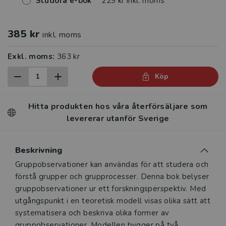
Studora e-bok
229 kr inkl. moms
385 kr
inkl. moms
Exkl. moms:
363 kr
Köp
Hitta produkten hos våra återförsäljare som
levererar utanför Sverige
Beskrivning
Beskrivning
Gruppobservationer kan användas för att studera och
förstå grupper och grupprocesser. Denna bok belyser
gruppobservationer ur ett forskningsperspektiv. Med
utgångspunkt i en teoretisk modell visas olika sätt att
systematisera och beskriva olika former av
gruppobservationer. Modellen bygger på två