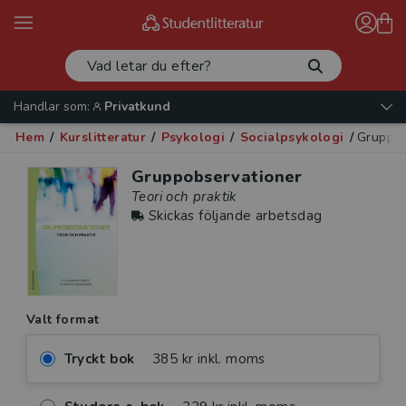
Handlar som:
Privatkund
Hem
/
Kurslitteratur
/
Psykologi
/
Socialpsykologi
/
Gruppob
Gruppobservationer
Teori och praktik
Skickas följande arbetsdag
Valt format
Tryckt bok
385 kr inkl. moms