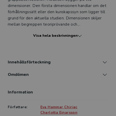
dimensioner. Den första dimensionen handlar om det
förhållningssätt eller den kunskapssyn som ligger till
grund för den aktuella studien. Dimensionen skiljer
mellan begreppen teoriprövande och
teorigenererande. Den andra dimensionen avser
Visa hela beskrivningen
vilken grad av struktur observationen har. För att
beskriva dimensionen används benämningarna hög
respektive låg grad av struktur. Modellens spännvidd
och användbarhet visas genom att olika metoder för
gruppobservationer presenteras. Därtill ges praktiska
Innehållsförteckning
exempel på studier som författarna eller andra
genomfört. I denna tredje uppdaterade upplaga har
Omdömen
teoridelen utökats och delarna om observatörsroller
Information
Författare:
Eva Hammar Chiriac
Charlotta Einarsson