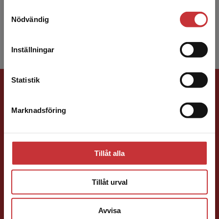
studentlitteratur.se via en enhet utanför Sverige.
utbildningsledare och biträdande kanslichef på
Samtyckesval
Vi erbjuder inte leveranser utanför Sverige. För
Filosofiska fakultete...
Nödvändig
att kunna slutföra ett köp måste
leveransadressen vara i Sverige.
Läs mer
Inställningar
Kontakta kundservice
Förlagskontakt
Statistik
Marknadsföring
Stäng
Tillåt alla
Susanna Magnusson
Tillåt urval
Förläggare
Psykologi, Socialt arbete, Skolledning
Avvisa
046-31 22 05