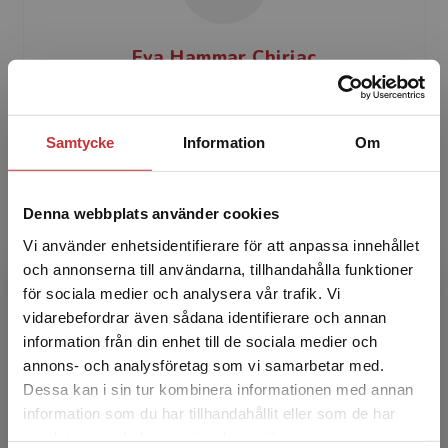
Eva Hammar Chiriac
Eva Hammar Chiriac är biträdande professor i
psykologi och verksam på Avdelningen för
Samtycke
Information
Om
psykologi vid Institutionen för
beteendevetenskap och lärande...
Denna webbplats använder cookies
Vi använder enhetsidentifierare för att anpassa innehållet
och annonserna till användarna, tillhandahålla funktioner
för sociala medier och analysera vår trafik. Vi
Begränsad fraktregion
vidarebefordrar även sådana identifierare och annan
information från din enhet till de sociala medier och
Charlotta Einarsson
annons- och analysföretag som vi samarbetar med.
Dessa kan i sin tur kombinera informationen med annan
Charlotta Einarsson är filosofie doktor i
information som du har tillhandahållit eller som de har
Det verkar som att du besöker
psykologi. Hon är numera verksam som
samlat in när du har använt deras tjänster.