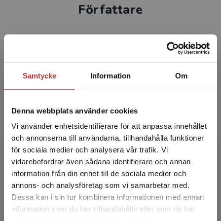
Författare
Samtycke
Information
Om
Annah Hydman
Denna webbplats använder cookies
Annah Hydman är legitimerad psykolog med
Vi använder enhetsidentifierare för att anpassa innehållet
erfarenhet av utredning och behandling av
och annonserna till användarna, tillhandahålla funktioner
såväl barn som vuxna. Annah arbetar i dag dels
för sociala medier och analysera vår trafik. Vi
kliniskt som kons...
Begränsad fraktregion
vidarebefordrar även sådana identifierare och annan
information från din enhet till de sociala medier och
annons- och analysföretag som vi samarbetar med.
Dessa kan i sin tur kombinera informationen med annan
information som du har tillhandahållit eller som de har
Det verkar som att du besöker
samlat in när du har använt deras tjänster.