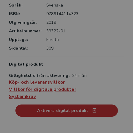
Språk:
Svenska
ISBN:
9789144114323
Utgivningsår:
2019
Den här boken kommer att bli en ovärderlig källa till
Artikelnummer:
39322-01
kunskap och inspiration för er som möter barn och
Upplaga:
Första
unga i de tidiga insatserna för psykisk ohälsa. Ni har
lärorik läsning framför er!
Sidantal:
309
Ulrika Thulin, fil.dr och leg. psykolog
Digital produkt
Giltighetstid från aktivering:
24 mån
Köp- och leveransvillkor
Villkor för digitala produkter
Systemkrav
Aktivera digital produkt