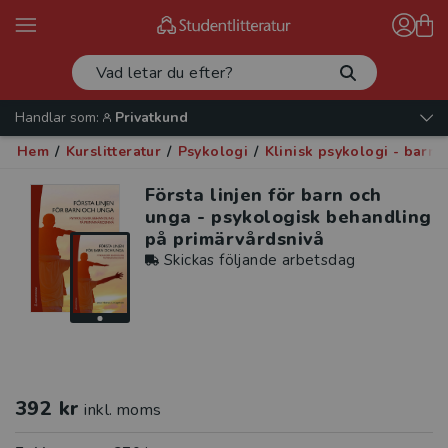
Handlar som:
Privatkund
Hem
/
Kurslitteratur
/
Psykologi
/
Klinisk psykologi - barn
Första linjen för barn och
unga - psykologisk behandling
på primärvårdsnivå
Skickas följande arbetsdag
392 kr
inkl. moms