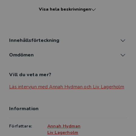
vägledning för bedömning och behandling av de
Visa hela beskrivningen
vanligaste tillstånden som man möter inom första
linjen, såsom rädslor och ångest, nedstämdhet,
utagerande, sömnproblem och adhd. Varje tillstånd
beskrivs med en teoretisk bakgrund, diagnostisering
och samsjuklighet. Tyngdpunkten ligger på en
Innehållsförteckning
genomgång av interventioner och det konkreta
genomförandet av dessa. Behandlaren ska snabbt
Omdömen
kunna gå in och tillämpa rätt intervention. Formulär
och arbetsmaterial finns tillgängligt på bokens
Vill du veta mer?
webbplats för utskrift.
Läs intervjun med Annah Hydman och Liv Lagerholm
Bokens målgrupp är, förutom behandlare, studerande
Information
på utbildningar inom psykologisk behandling och
psykoterapi.
Författare:
Annah Hydman
Liv Lagerholm