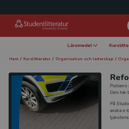
Läromedel
Kurslitt
Hem
/
Kurslitteratur
/
Organisation och ledarskap
/
Orga
Refo
Polisens 
Den här b
På Studo
andra e-b
tjänstens