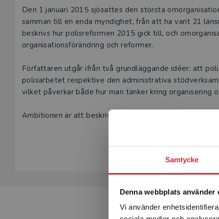
Beskrivning
Den 1 januari 2015 sjösattes den största omorganisation
samman till en enda myndighet, från att ha varit 21 län
beskrivs hur polisreformen 2015 gick till, och omorganis
organisationsförändring och reformer.
Författaren utgår ifrån två grundläggande idéer: att polis
polisarbetet respektive den administrativa stödverksamhe
vilket påverkar både hur man tänker kring organisering 
Ambitionen är att beskriva vad som hände, men också att 
varför den genomfördes på det sätt som gjordes och varf
Visa hela be
Samtycke
Denna webbplats använder 
Vi använder enhetsidentifierar
sociala medier och analysera 