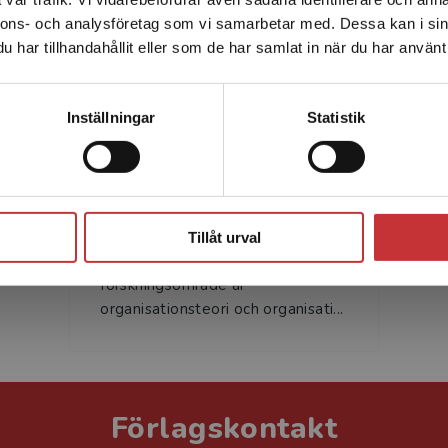
enhet utanför Sverige. Vi erbjuder inte leveranser utanför
nnons- och analysföretag som vi samarbetar med. Dessa kan i sin
Sverige. För att kunna slutföra ett köp måste
har tillhandahållit eller som de har samlat in när du har använt 
leveransadressen vara i Sverige.
Läs mer
Kontakta kundservice
Inställningar
Statistik
Anders Ivarsson
Westerberg
Stäng
Anders Ivarsson Westerberg är
professor i offentlig förvaltning
Tillåt urval
vid Södertörns högskola. Hans
forskningsområde är
organisationsteori och organisati...
Förlagskontakt