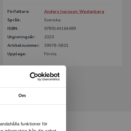
Författare:
Anders Ivarsson Westerberg
Språk:
Svenska
ISBN:
9789144164489
Utgivningsår:
2020
Artikelnummer:
39978-SB01
Upplaga:
Första
Om
andahålla funktioner för
n information från din enhet