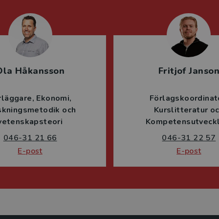
Ola Håkansson
Fritjof Janso
rläggare
Ekonomi
Förlagskoordinat
skningsmetodik och
Kurslitteratur o
vetenskapsteori
Kompetensutveckl
046-31 21 66
046-31 22 57
E-post
E-post