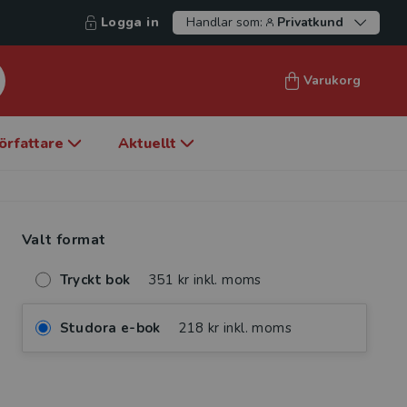
Logga in
Handlar som:
Privatkund
Varukorg
örfattare
Aktuellt
Valt format
Tryckt bok
351 kr inkl. moms
Studora e-bok
218 kr inkl. moms