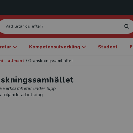
eratur
Kompetensutveckling
Student
F
i - allmänt
/
Granskningssamhället
skningssamhället
ga verksamheter under lupp
s följande arbetsdag