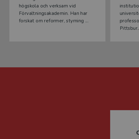
högskola och verksam vid
institut
Förvaltningsakademin. Han har
universi
forskat om reformer, styrning ...
professo
Pittsbur..