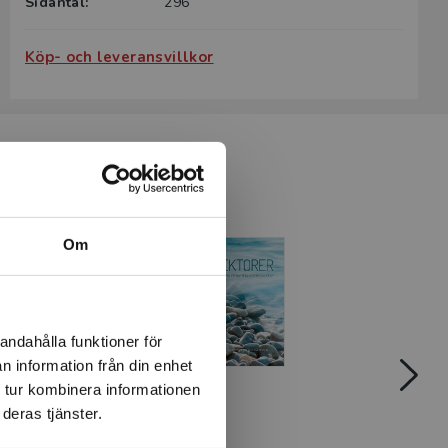
Sidantal:
296
Köp- och leveransvillkor
Om
andahålla funktioner för
n information från din enhet
 tur kombinera informationen
Rektorer
Kamp
deras tjänster.