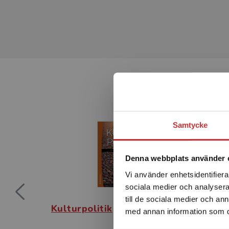
Samtycke
Denna webbplats använder 
Vi använder enhetsidentifierar
sociala medier och analysera 
till de sociala medier och a
Kulturpolitik
Admi
med annan information som du 