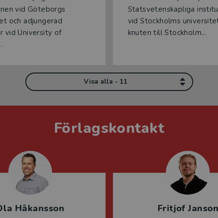
ionen vid Göteborgs
Statsvetenskapliga instit
tet och adjungerad
vid Stockholms universite
r vid University of
knuten till Stockholm...
.
Visa alla - 11
Förlagskontakt
Ola Håkansson
Fritjof Janso