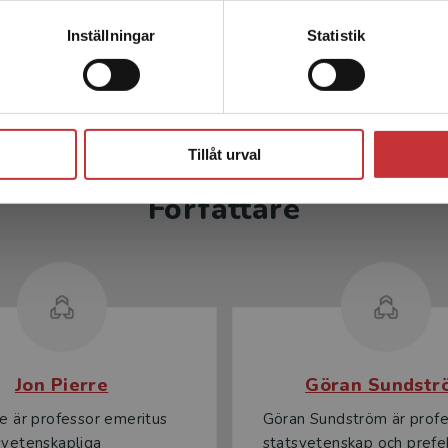
ll, A - Ivarsson Westerberg, A
Ivarsson Westerberg, And
Kontakta kundservice
Inställningar
Statistik
r
inkl. moms
351 kr
inkl. moms
moms: 374 kr
Exkl. moms: 331 kr
Stäng
Tillåt urval
Författare
Jon Pierre
Göran Sundstr
re är professor emeritus
Göran Sundström är profe
svetenskapliga
statsvetenskap och prefe