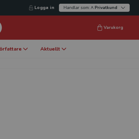
Logga in
Handlar som:
Privatkund
Varukorg
örfattare
Aktuellt