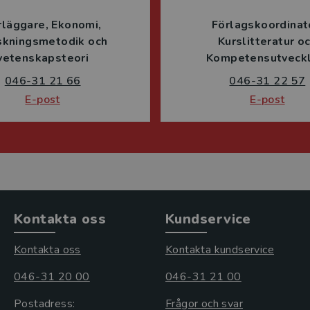
rläggare
Ekonomi
Förlagskoordinat
skningsmetodik och
Kurslitteratur o
vetenskapsteori
Kompetensutveckl
046-31 21 66
046-31 22 57
E-post
E-post
Kontakta oss
Kundservice
Kontakta oss
Kontakta kundservice
046-31 20 00
046-31 21 00
Postadress:
Frågor och svar