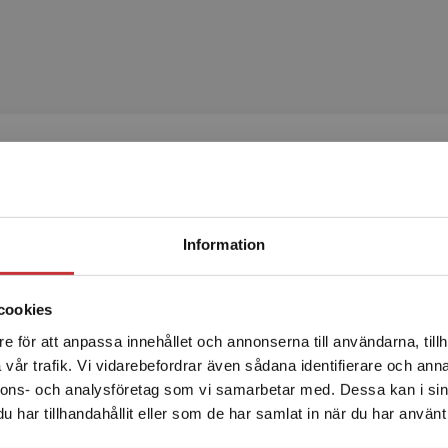
Relaterat
Begränsad fraktregion
Information
cookies
e för att anpassa innehållet och annonserna till användarna, tillh
Det verkar som att du besöker studentlitteratur.se via en
vår trafik. Vi vidarebefordrar även sådana identifierare och anna
enhet utanför Sverige. Vi erbjuder inte leveranser utanför
nnons- och analysföretag som vi samarbetar med. Dessa kan i sin
Sverige. För att kunna slutföra ett köp måste
nistrationssamhället
Reform i uniform
har tillhandahållit eller som de har samlat in när du har använt 
leveransadressen vara i Sverige.
Läs mer