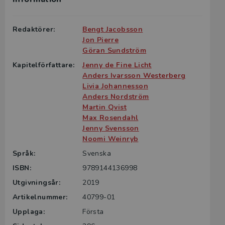
Redaktörer:
Bengt Jacobsson
Jon Pierre
Göran Sundström
Kapitelförfattare:
Jenny de Fine Licht
Anders Ivarsson Westerberg
Livia Johannesson
Anders Nordström
Martin Qvist
Max Rosendahl
Jenny Svensson
Noomi Weinryb
Språk:
Svenska
ISBN:
9789144136998
Utgivningsår:
2019
Artikelnummer:
40799-01
Upplaga:
Första