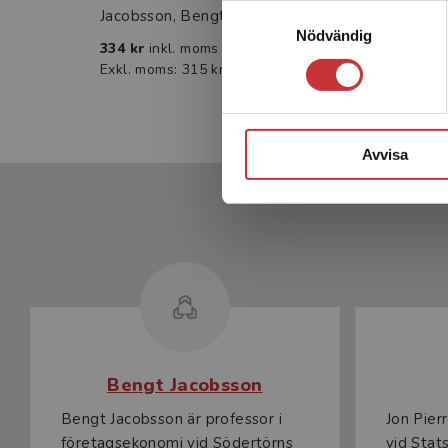
Samtyckesval
Jacobsson, Bengt
Forsse
Nödvändig
334 kr
inkl. moms
396 k
Exkl. moms: 315 kr
Exkl. 
Avvisa
Bengt Jacobsson
Bengt Jacobsson är professor i
Jon Pier
företagsekonomi vid Södertörns
vid Stat