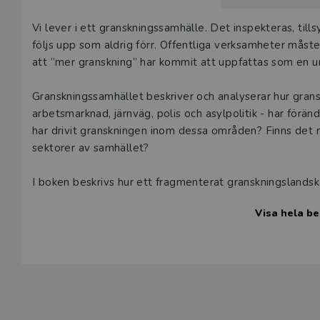
Beskrivning
Vi lever i ett granskningssamhälle. Det inspekteras, tills
följs upp som aldrig förr. Offentliga verksamheter måst
att ”mer granskning” har kommit att uppfattas som en 
Granskningssamhället beskriver och analyserar hur grans
arbetsmarknad, järnväg, polis och asylpolitik - har förän
har drivit granskningen inom dessa områden? Finns det n
sektorer av samhället?
I boken beskrivs hur ett fragmenterat granskningslandsk
plan. Vilka konsekvenser får allt detta granskande? Är d
Visa hela be
skulle vi klara oss utan, och vilka kommer sällan till stå
Förvaltningsakademin är en mångvetenskaplig centrumbi
om förvaltning, erbjuder uppdragsutbildning och verkar f