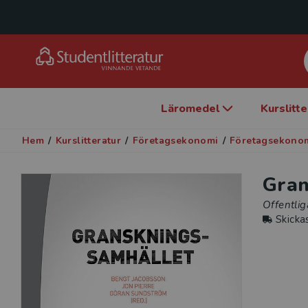
Läromedel
Kurslitt
Hem
/
Kurslitteratur
/
Företagsekonomi
/
Företagsekonom
Gran
Offentli
Skicka