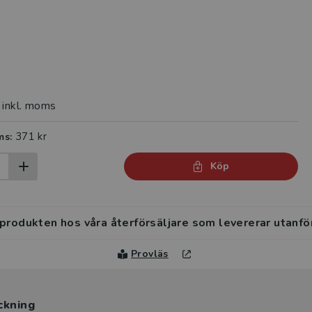
inkl. moms
371 kr
ms:
Köp
 produkten hos våra återförsäljare som levererar utanfö
Provläs
ckning