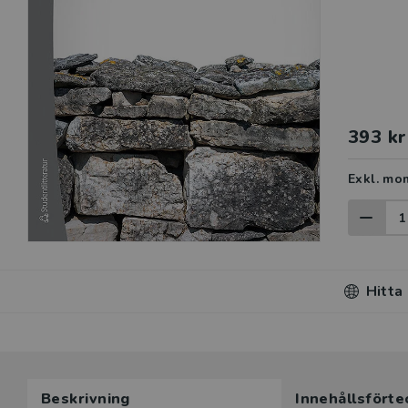
393 kr
Exkl. mo
Hitta
Beskrivning
Innehållsförte