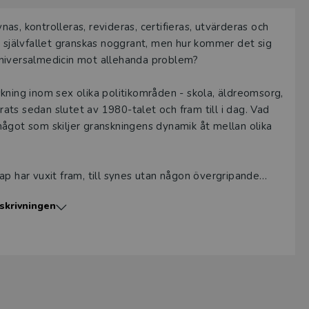
ynas, kontrolleras, revideras, certifieras, utvärderas och
e självfallet granskas noggrant, men hur kommer det sig
universalmedicin mot allehanda problem?
kning inom sex olika politikområden - skola, äldreomsorg,
drats sedan slutet av 1980-talet och fram till i dag. Vad
ågot som skiljer granskningens dynamik åt mellan olika
ap har vuxit fram, till synes utan någon övergripande
et verkligen rätt saker som granskas? Vilka granskningar
skrivningen
nd trots att de vore önskvärda?
ldning vid Södertörns högskola som bedriver forskning
ör kvalificerade möten mellan forskning och praktik.