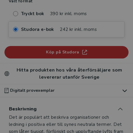
Valt format
Tryckt bok
390 kr inkl. moms
Studora e-bok
242 kr inkl. moms
Köp på Studora
Hitta produkten hos våra återförsäljare som
levererar utanför Sverige
Digitalt provexemplar
Du som undervisar kan beställa ett kostnadsfritt
Beskrivning
digitalt provexemplar av den här produkten
.
Beskrivning
Det är populärt att beskriva organisationer och
Våra digitala provexemplar tillhandahålls via Studora.se
ledning i positiva eller till synes neutrala termer. Det
och ger dig tillgång till boken under 180 dagar. Observera
som låter tjusigt, förföriskt och upplyftande lyfts fram