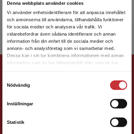
Denna webbplats använder cookies
Mats Alvesson är organisations- och
Vi använder enhetsidentifierare för att anpassa innehållet
ledningsforskare och professor vid Lunds
och annonserna till användarna, tillhandahålla funktioner
universitet och arbetar även vid University of
för sociala medier och analysera vår trafik. Vi
Queensland, Australien,...
Begränsad fraktregion
vidarebefordrar även sådana identifierare och annan
information från din enhet till de sociala medier och
annons- och analysföretag som vi samarbetar med.
Dessa kan i sin tur kombinera informationen med annan
Förlagskontakt
information som du har tillhandahållit eller som de har
Det verkar som att du besöker
samlat in när du har använt deras tjänster.
studentlitteratur.se via en enhet utanför Sverige.
Samtyckesval
Vi erbjuder inte leveranser utanför Sverige. För
Nödvändig
att kunna slutföra ett köp måste
leveransadressen vara i Sverige.
Läs mer
Inställningar
Kontakta kundservice
Ola Håkansson
Statistik
Förläggare
Ekonomi
Forskningsmetodik