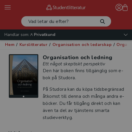
Handlar som:
Privatkund
Hem
/
Kurslitteratur
/
Organisation och ledarskap
/
Organi
Organisation och ledning
Ett något skeptiskt perspektiv
Den här boken finns tillgänglig som e-
bok på Studora.
På Studora kan du köpa tidsbegränsad
åtkomst till denna och många andra e-
böcker. Du får tillgång direkt och kan
även ta del av tjänstens smarta
studieverktyg.