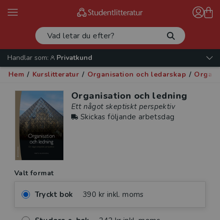
Handlar som:
Privatkund
Hem
/
Kurslitteratur
/
Organisation och ledarskap
/
Organi
Organisation och ledning
Ett något skeptiskt perspektiv
Skickas följande arbetsdag
Valt format
Tryckt bok
390 kr inkl. moms