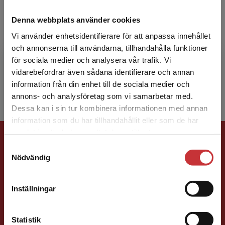
Mats Alvesson
Denna webbplats använder cookies
Vi använder enhetsidentifierare för att anpassa innehållet
Mats Alvesson är organisations- och
och annonserna till användarna, tillhandahålla funktioner
ledningsforskare och professor vid Lunds
för sociala medier och analysera vår trafik. Vi
universitet och arbetar även vid University of
Begränsad fraktregion
vidarebefordrar även sådana identifierare och annan
Queensland, Australien,...
information från din enhet till de sociala medier och
annons- och analysföretag som vi samarbetar med.
Dessa kan i sin tur kombinera informationen med annan
information som du har tillhandahållit eller som de har
Det verkar som att du besöker
Förlagskontakt
samlat in när du har använt deras tjänster.
studentlitteratur.se via en enhet utanför Sverige.
Samtyckesval
Vi erbjuder inte leveranser utanför Sverige. För
Nödvändig
att kunna slutföra ett köp måste
leveransadressen vara i Sverige.
Läs mer
Inställningar
Kontakta kundservice
Ola Håkansson
Statistik