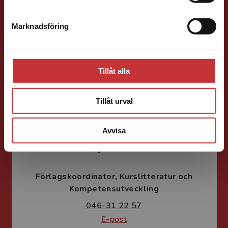
Förläggare
Ekonomi
Forskningsmetodik
Marknadsföring
Stäng
och vetenskapsteori
046-31 21 66
E-post
Tillåt alla
Tillåt urval
Avvisa
Fritjof Janson
Förlagskoordinator
Kurslitteratur och
Kompetensutveckling
046-31 22 57
E-post