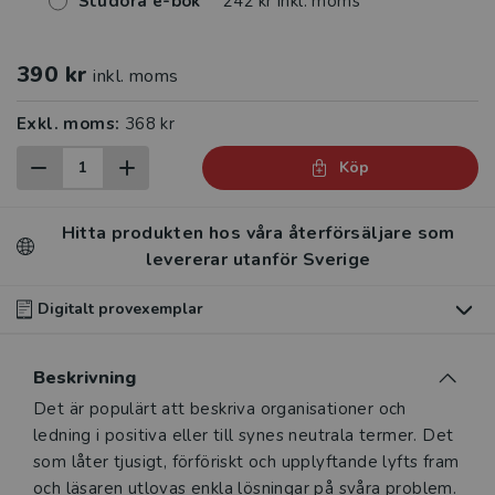
Studora e-bok
242 kr inkl. moms
390 kr
inkl. moms
Exkl. moms:
368 kr
Köp
Hitta produkten hos våra återförsäljare som
levererar utanför Sverige
Digitalt provexemplar
Du som undervisar kan beställa ett kostnadsfritt
Beskrivning
digitalt provexemplar av den här produkten
.
Beskrivning
Det är populärt att beskriva organisationer och
Våra digitala provexemplar tillhandahålls via Studora.se
ledning i positiva eller till synes neutrala termer. Det
och ger dig tillgång till boken under 180 dagar. Observera
som låter tjusigt, förföriskt och upplyftande lyfts fram
att erbjudandet endast gäller relevanta produkter för din
och läsaren utlovas enkla lösningar på svåra problem.