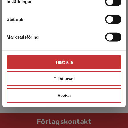
Inställningar
Kontakta kundservice
Statistik
Marknadsföring
Stäng
Andreas Wallo
Andreas Wallo är professor i pedagogik med
inriktning mot arbetslivsfrågor vid Linköpings
Tillåt alla
universitet. Han forskar och undervisar inom
HR-området, ...
Tillåt urval
Avvisa
Visa alla - 8
Förlagskontakt