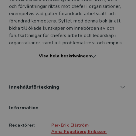
och förväntningar riktas mot chefer i organisationer,
exempelvis vad gäller förändrade arbetssätt och
förändrad kompetens. Syftet med denna bok är att
bidra till ökade kunskaper om innebörden av och
förutsättningar för chefers arbete och ledarskap i
organisationer, samt att problematisera och empiriskt
belysa de ofta allmänt hållna föreställningar,
Visa hela beskrivningen
modeller och moden som finns i normativ chefs- och
ledarskapslitteratur.
I bokens inledande kapitel ges först en översiktlig
beskrivning av teorier och skolbildningar som tidigare
Innehållsförteckning
dominerat ledarskapsforskningen, och därefter
presenteras inriktningar som utvecklats under senare
Information
decennier. I bokens följande kapitel diskuteras några
aktuella teman mer ingående, till exempel:
Redaktörer:
Per-Erik Ellström
• dilemman och utmaningar i chefers dagliga arbete
Anna Fogelberg Eriksson