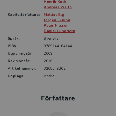
Henrik Kock
Andreas Wallo
• ledarskap och kön
Kapitelförfattare:
Mattias Elg
• ledning genom delaktighet
Jörgen Eklund
Peter Nilsson
Daniel Lundqvist
• chefers arbetsmiljö och hälsa
Språk:
Svenska
• mätningars roll i styrning och förbättringsarbete
ISBN:
9789144164144
Utgivningsår:
2009
• utvecklingsinriktat ledarskap
Revisionsår:
2016
Artikelnummer:
32083-SB02
• ledarskapsutveckling.
Upplaga:
Andra
Författare