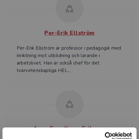
Per-Erik Ellström
Per-Erik Ellström är professor i pedagogik med
inriktning mot utbildning och lärande i
arbetslivet. Han är också chef för det
tvärvetenskapliga HEL...
Anna Fogelberg Eriksson