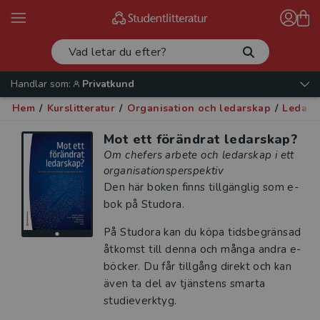
Handlar som:
Privatkund
Hem
/
Kurslitteratur
/
Organisation och ledarskap
/
Ledars
Mot ett förändrat ledarskap?
Om chefers arbete och ledarskap i ett
organisationsperspektiv
Den här boken finns tillgänglig som e-
bok på Studora.
På Studora kan du köpa tidsbegränsad
åtkomst till denna och många andra e-
böcker. Du får tillgång direkt och kan
även ta del av tjänstens smarta
studieverktyg.