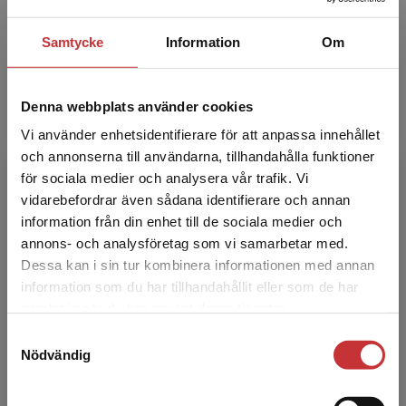
Anna Fogelberg Eriksson är universitetslektor i
pedagogik vid Institutionen för
Samtycke
Information
Om
beteendevetenskap och lärande, Linköpings
universitet. Hon är även ...
Denna webbplats använder cookies
Vi använder enhetsidentifierare för att anpassa innehållet
och annonserna till användarna, tillhandahålla funktioner
för sociala medier och analysera vår trafik. Vi
Begränsad fraktregion
vidarebefordrar även sådana identifierare och annan
information från din enhet till de sociala medier och
annons- och analysföretag som vi samarbetar med.
Henrik Kock
Dessa kan i sin tur kombinera informationen med annan
information som du har tillhandahållit eller som de har
Henrik Kock är verksam vid HELIX VINN
Det verkar som att du besöker
samlat in när du har använt deras tjänster.
Excellence Centre, Linköpings universitet. Han
studentlitteratur.se via en enhet utanför Sverige.
bedriver forskning om ledarskap,
Samtyckesval
Vi erbjuder inte leveranser utanför Sverige. För
Nödvändig
arbetsorganisation, kompetens...
att kunna slutföra ett köp måste
leveransadressen vara i Sverige.
Läs mer