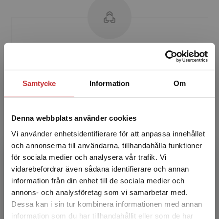
Josi Lundin
Josi Lundin är organisationskonsult och har
Samtycke
Information
Om
bland annat en bakgrund som
universitetsadjunkt i psykologi vid
Försvarshögskolan. Hon har bred erfaren...
Denna webbplats använder cookies
Vi använder enhetsidentifierare för att anpassa innehållet
och annonserna till användarna, tillhandahålla funktioner
för sociala medier och analysera vår trafik. Vi
Begränsad fraktregion
vidarebefordrar även sådana identifierare och annan
information från din enhet till de sociala medier och
annons- och analysföretag som vi samarbetar med.
Dessa kan i sin tur kombinera informationen med annan
Rein Lallo
information som du har tillhandahållit eller som de har