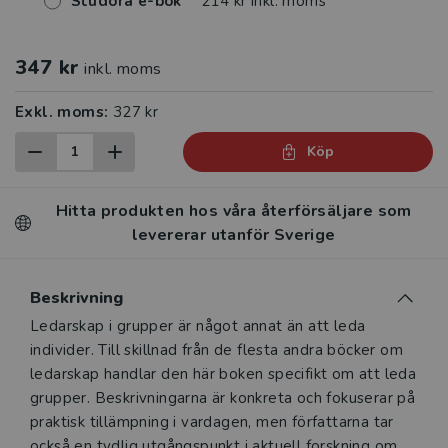
Studora e-bok
214 kr inkl. moms
347 kr
inkl. moms
Exkl. moms:
327 kr
Köp
Hitta produkten hos våra återförsäljare som
levererar utanför Sverige
Beskrivning
Beskrivning
Ledarskap i grupper är något annat än att leda
individer. Till skillnad från de flesta andra böcker om
ledarskap handlar den här boken specifikt om att leda
grupper. Beskrivningarna är konkreta och fokuserar på
praktisk tillämpning i vardagen, men författarna tar
också en tydlig utgångspunkt i aktuell forskning om