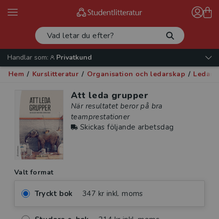
Handlar som:
Privatkund
Hem
/
Kurslitteratur
/
Organisation och ledarskap
/
Ledars
Att leda grupper
När resultatet beror på bra
teamprestationer
Skickas följande arbetsdag
Valt format
Tryckt bok
347 kr inkl. moms