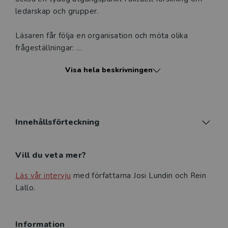
ledarskap och grupper.
Läsaren får följa en organisation och möta olika
frågeställningar:
Visa hela beskrivningen
• Vad skiljer arbetsgrupper från team? Vilka är
framgångsfaktorerna för att grupper ska utvecklas till
effektiva team?
• Varför fungerar det inte att leda en grupp på
Innehållsförteckning
samma sätt som man leder individer? Vilken form av
ledarskap är bäst, och gäller det i alla situationer?
Vill du veta mer?
Vilka verktyg finns för att utveckla grupper?
Läs vår intervju
med författarna Josi Lundin och Rein
• Hur kan motivation bli ett verktyg för att locka fram
Lallo.
det bästa hos varandra, och hur kan vi optimera vår
egen förmåga?
Information