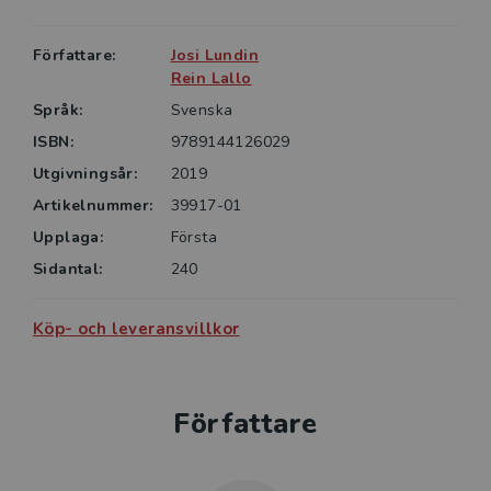
• Vad behöver hanteras i en organisation som vill
skapa goda förutsättningar för effektivt teamarbete?
Författare:
Josi Lundin
Rein Lallo
Språk:
Svenska
ISBN:
9789144126029
Utgivningsår:
2019
Artikelnummer:
39917-01
Upplaga:
Första
Sidantal:
240
Köp- och leveransvillkor
Författare