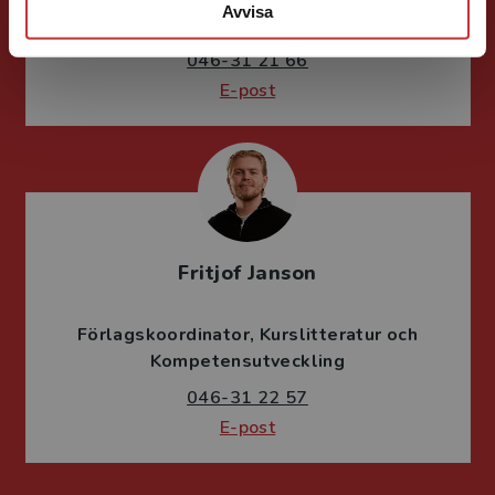
Avvisa
och vetenskapsteori
046-31 21 66
E-post
Fritjof Janson
Förlagskoordinator
Kurslitteratur och
Kompetensutveckling
046-31 22 57
E-post