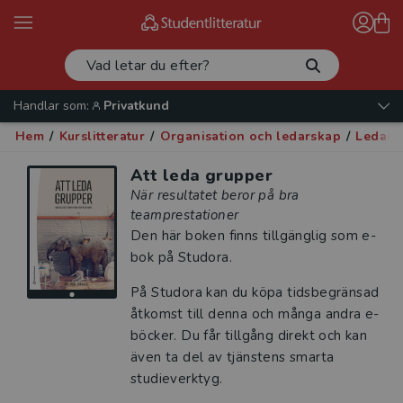
Handlar som:
Privatkund
Hem
/
Kurslitteratur
/
Organisation och ledarskap
/
Ledars
Att leda grupper
När resultatet beror på bra
teamprestationer
Den här boken finns tillgänglig som e-
bok på Studora.
På Studora kan du köpa tidsbegränsad
åtkomst till denna och många andra e-
böcker. Du får tillgång direkt och kan
även ta del av tjänstens smarta
studieverktyg.