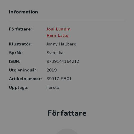
egen förmåga?
Information
• Vad behöver hanteras i en organisation som vill
skapa goda förutsättningar för effektivt teamarbete?
Författare:
Josi Lundin
Rein Lallo
Illustratör:
Jonny Hallberg
Språk:
Svenska
ISBN:
9789144164212
Utgivningsår:
2019
Artikelnummer:
39917-SB01
Upplaga:
Första
Författare