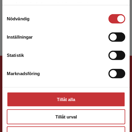
Det verkar som att du besöker
Rein Lallo är organisationskonsult och
samlat in när du har använt deras tjänster.
studentlitteratur.se via en enhet utanför Sverige.
beteendevetare. Han har lång erfarenhet av
Samtyckesval
Vi erbjuder inte leveranser utanför Sverige. För
arbete med ledare och ledningsgrupper på
Nödvändig
att kunna slutföra ett köp måste
högre nivåer, främst ino...
leveransadressen vara i Sverige.
Läs mer
Inställningar
Kontakta kundservice
Statistik
Förlagskontakt
Marknadsföring
Stäng
Tillåt alla
Ola Håkansson
Tillåt urval
Förläggare
Ekonomi
Forskningsmetodik