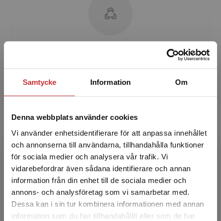
Josi Lundin
Josi Lundin är organisationskonsult och har
Samtycke
Information
Om
bland annat en bakgrund som
universitetsadjunkt i psykologi vid
Försvarshögskolan. Hon har bred erfaren...
Denna webbplats använder cookies
Vi använder enhetsidentifierare för att anpassa innehållet
och annonserna till användarna, tillhandahålla funktioner
för sociala medier och analysera vår trafik. Vi
Begränsad fraktregion
vidarebefordrar även sådana identifierare och annan
information från din enhet till de sociala medier och
annons- och analysföretag som vi samarbetar med.
Rein Lallo
Dessa kan i sin tur kombinera informationen med annan
information som du har tillhandahållit eller som de har