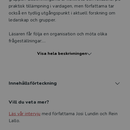
praktisk tillämpning i vardagen, men författarna tar
också en tydlig utgångspunkt i aktuell forskning om
ledarskap och grupper.
Läsaren får följa en organisation och möta olika
frågeställningar:
Visa hela beskrivningen
• Vad skiljer arbetsgrupper från team? Vilka är
framgångsfaktorerna för att grupper ska utvecklas till
effektiva team?
• Varför fungerar det inte att leda en grupp på
Innehållsförteckning
samma sätt som man leder individer? Vilken form av
ledarskap är bäst, och gäller det i alla situationer?
Vill du veta mer?
Vilka verktyg finns för att utveckla grupper?
Läs vår intervju
med författarna Josi Lundin och Rein
• Hur kan motivation bli ett verktyg för att locka fram
Lallo.
det bästa hos varandra, och hur kan vi optimera vår