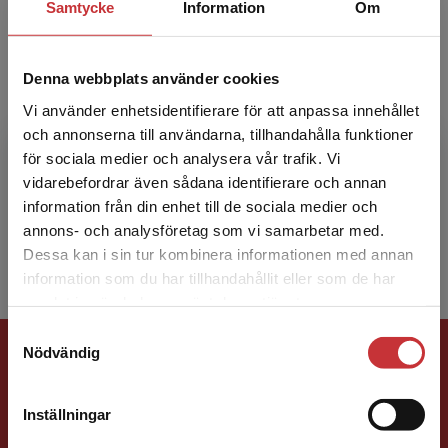
Samtycke
Information
Om
Denna webbplats använder cookies
Lena Wiklund Gustin
Vi använder enhetsidentifierare för att anpassa innehållet
och annonserna till användarna, tillhandahålla funktioner
Lena Wiklund Gustin är legitimerad
för sociala medier och analysera vår trafik. Vi
Begränsad fraktregion
sjuksköterska och specialistsjuksköterska i
vidarebefordrar även sådana identifierare och annan
psykiatrisk vård samt legitimerad
information från din enhet till de sociala medier och
psykoterapeut. Hon är professor i ...
annons- och analysföretag som vi samarbetar med.
Dessa kan i sin tur kombinera informationen med annan
information som du har tillhandahållit eller som de har
Det verkar som att du besöker
samlat in när du har använt deras tjänster.
studentlitteratur.se via en enhet utanför Sverige.
Samtyckesval
Vi erbjuder inte leveranser utanför Sverige. För
Förlagskontakt
Nödvändig
att kunna slutföra ett köp måste
leveransadressen vara i Sverige.
Läs mer
Inställningar
Kontakta kundservice