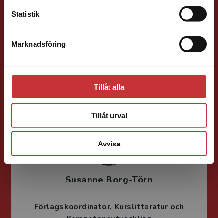
Statistik
Peter Stoltz
Marknadsföring
Stäng
Förläggare
Medicin, Omvårdnads- och Vårdvetenskap
046-31 21 39
Tillåt alla
E-post
Tillåt urval
Avvisa
Susanne Borg-Törn
Förlagskoordinator
Kurslitteratur och