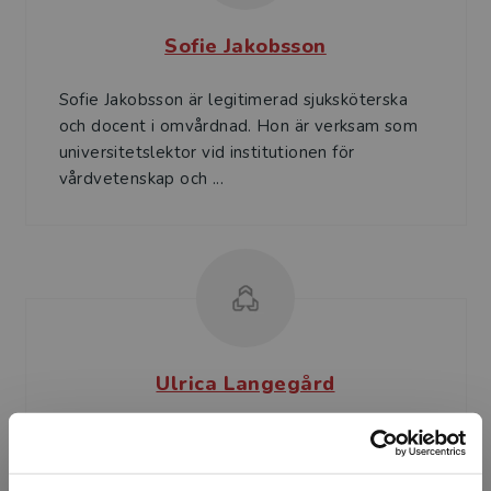
Sofie Jakobsson
Sofie Jakobsson är legitimerad sjuksköterska
och docent i omvårdnad. Hon är verksam som
universitetslektor vid institutionen för
vårdvetenskap och ...
Ulrica Langegård
Ulrica Langegård är legitimerad sjuksköterska
med specialistutbildning inom onkologisk vård.
Hon är även filosofie doktor i vårdvetenskap.