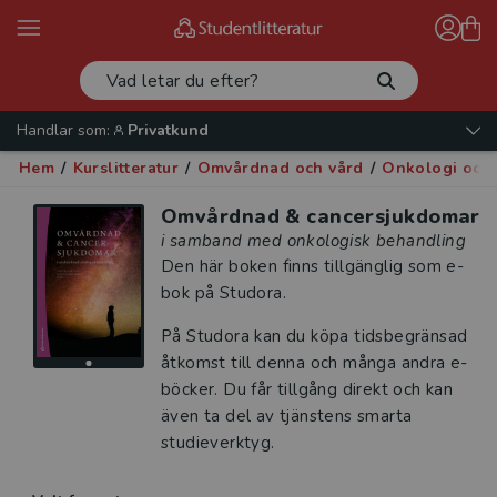
Handlar som:
Privatkund
Hem
/
Kurslitteratur
/
Omvårdnad och vård
/
Onkologi och p
Omvårdnad & cancersjukdomar
i samband med onkologisk behandling
Den här boken finns tillgänglig som e-
bok på Studora.
På Studora kan du köpa tidsbegränsad
åtkomst till denna och många andra e-
böcker. Du får tillgång direkt och kan
även ta del av tjänstens smarta
studieverktyg.