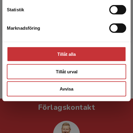
Statistik
Ann-Caroline Holst
Marknadsföring
Stäng
Ann-Caroline Holst är legitimerad
sjuksköterska med specialistutbildning inom
onkologisk vård och är filosofie doktor i
Tillåt alla
vårdvetenskap. Ann-Caroline...
Tillåt urval
Visa alla - 5
Avvisa
Förlagskontakt