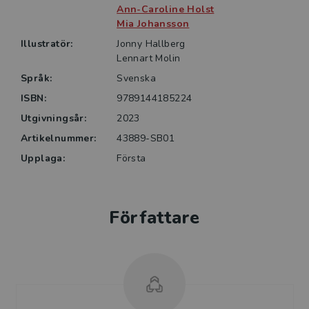
om hur omvårdnaden praktiskt ska utföras.
Ann-Caroline Holst
Mia Johansson
Boken vänder sig i första hand till studenter i
Illustratör:
Jonny Hallberg
grundutbildning, men kan även läsas av studenter på
Lennart Molin
avancerad nivå och redan yrkesverksamma med stor
Språk:
Svenska
behållning.
ISBN:
9789144185224
Utgivningsår:
2023
Artikelnummer:
43889-SB01
Upplaga:
Första
Författare