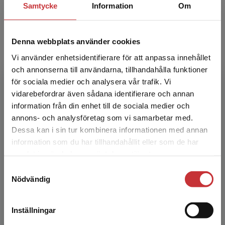
Samtycke
Information
Om
Ulrica ä...
Denna webbplats använder cookies
Vi använder enhetsidentifierare för att anpassa innehållet
och annonserna till användarna, tillhandahålla funktioner
för sociala medier och analysera vår trafik. Vi
Begränsad fraktregion
vidarebefordrar även sådana identifierare och annan
Viveka Andersson
information från din enhet till de sociala medier och
annons- och analysföretag som vi samarbetar med.
Viveka Andersson är legitimerad sjuksköterska
Dessa kan i sin tur kombinera informationen med annan
med en specialistsjuksköterskeexamen inom
information som du har tillhandahållit eller som de har
Det verkar som att du besöker
onkologisk vård. Hon är även filosofie doktor
samlat in när du har använt deras tjänster.
studentlitteratur.se via en enhet utanför Sverige.
inom vårdvete...
Samtyckesval
Vi erbjuder inte leveranser utanför Sverige. För
Nödvändig
att kunna slutföra ett köp måste
leveransadressen vara i Sverige.
Läs mer
Inställningar
Kontakta kundservice