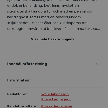
endokrin behandling. Det finns mycket en
sjuksköterska kan göra för och med en person som
har diagnostiserats med en cancersjukdom.
Insjuknandet i cancer ökar och kunskaperna om
onkologisk omvårdnad behöver hålla samma takt som
utvecklingen inom den medicinsk onkologisk
Visa hela beskrivningen
behandlingen och strålbehandling.
Omvårdnad & cancersjukdomar ger läsaren fördjupade
kunskaper om omvårdnad för och med personer som
diagnostiserats med en cancersjukdom.
Innehållsförteckning
Fördjupningen sker via två fokusområden: vad innebär
det att få och behandlas för en cancersjukdom och
Information
hur kan en sjuksköterska och specialistsjuksköterska
utföra onkologisk omvårdnad?
Redaktörer:
Sofie Jakobsson
Innehållet i boken speglar bedömning, åtgärd och
Ulrica Langegård
utvärdering vilket gör att läsaren får aktuell kunskap
Kapitelförfattare:
Viveka Andersson