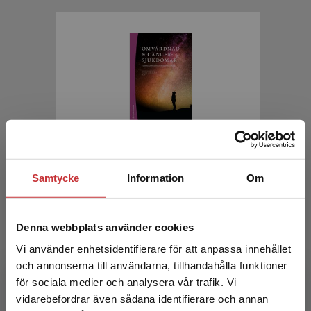
Omvårdnad & cancersjukdomar
Samtycke
Information
Om
Jakobsson, S - Langegård, U (red.)
416 kr
inkl. moms
Exkl. moms: 392 kr
Denna webbplats använder cookies
Vi använder enhetsidentifierare för att anpassa innehållet
och annonserna till användarna, tillhandahålla funktioner
för sociala medier och analysera vår trafik. Vi
Begränsad fraktregion
vidarebefordrar även sådana identifierare och annan