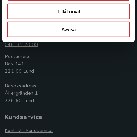
längs hela kunskapsresan.
Tillåt urval
Kontakta oss
Avvisa
Kontakta oss
046-31 20 00
Postadress:
Box 141
221 00 Lund
Besöksadress:
Åkergränden 1
Kundservice
Kontakta kundservice