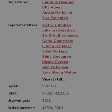
Nationellt centrum för kvinnofrid (NCK) vid Uppsala
Redaktörer:
Carolina Överlien
universitet och Akademiska sjukhuset är ett nationellt
Ulla Albért
kunskapscentrum om mäns våld mot kvinnor,
Anette Marklund
Ylva Palmblad
hedersrelaterat våld och förtryck samt våld i hbtqi-
personers nära relationer. NCK arbetar med
Kapitelförfattare:
Victoria Andrén
utbildning av yrkesverksamma och studenter samt
Johanna Belachew
Siv-Britt Björktomta
med forskning och kunskapssammanställning. På
Görel Granström
regeringens uppdrag driver NCK även fyra nationella
Ellinor Hallebro
stödlinjer och chattar för våldsutsatta samt en
Sibel Korkmaz
patientmottagning för kvinnor som utsatts för våld.
Stina Lindegren
Nicole Ovesen
Annika Rejmer
Sara Skoog Waller
Visa (3) till...
Språk:
Svenska
ISBN:
9789144218083
Utgivningsår:
2026
Artikelnummer:
47586-SB01