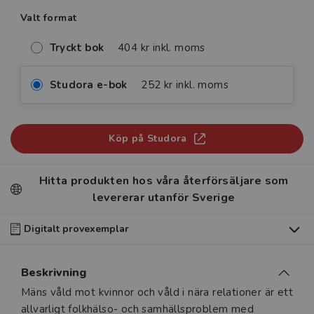
Valt format
Tryckt bok
404 kr inkl. moms
Studora e-bok
252 kr inkl. moms
Köp på Studora
Hitta produkten hos våra återförsäljare som
levererar utanför Sverige
Digitalt provexemplar
Du som undervisar kan beställa ett kostnadsfritt
Beskrivning
digitalt provexemplar av den här produkten
.
Beskrivning
Mäns våld mot kvinnor och våld i nära relationer är ett
Våra digitala provexemplar tillhandahålls via Studora.se
allvarligt folkhälso- och samhällsproblem med