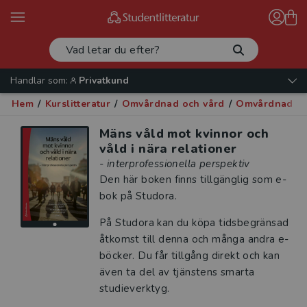
Handlar som:
Privatkund
Hem
/
Kurslitteratur
/
Omvårdnad och vård
/
Omvårdnad och
Mäns våld mot kvinnor och
våld i nära relationer
- interprofessionella perspektiv
Den här boken finns tillgänglig som e-
bok på Studora.
På Studora kan du köpa tidsbegränsad
åtkomst till denna och många andra e-
böcker. Du får tillgång direkt och kan
även ta del av tjänstens smarta
studieverktyg.