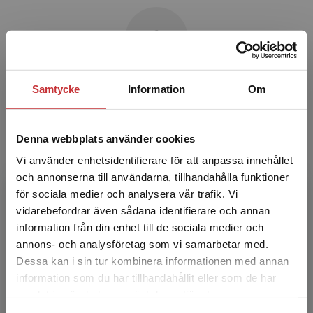
Samtycke
Information
Om
Ulla Albért
Ulla Albért har tidigare varit lärare vid NCK
Denna webbplats använder cookies
samt utbildningschef och studierektor. Hon har
en magisterexamen i pedagogik,
Vi använder enhetsidentifierare för att anpassa innehållet
kandidatexamen i teolog...
och annonserna till användarna, tillhandahålla funktioner
för sociala medier och analysera vår trafik. Vi
Begränsad fraktregion
vidarebefordrar även sådana identifierare och annan
information från din enhet till de sociala medier och
annons- och analysföretag som vi samarbetar med.
Dessa kan i sin tur kombinera informationen med annan
information som du har tillhandahållit eller som de har
Det verkar som att du besöker
samlat in när du har använt deras tjänster.
studentlitteratur.se via en enhet utanför Sverige.
Anette Marklund