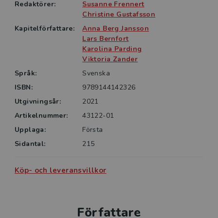
välfärdsteknik.
Redaktörer:
Susanne Frennert
Christine Gustafsson
Kapitelförfattare:
Anna Berg Jansson
Lars Bernfort
Karolina Parding
Viktoria Zander
Språk:
Svenska
ISBN:
9789144142326
Utgivningsår:
2021
Artikelnummer:
43122-01
Upplaga:
Första
Sidantal:
215
Köp- och leveransvillkor
Författare