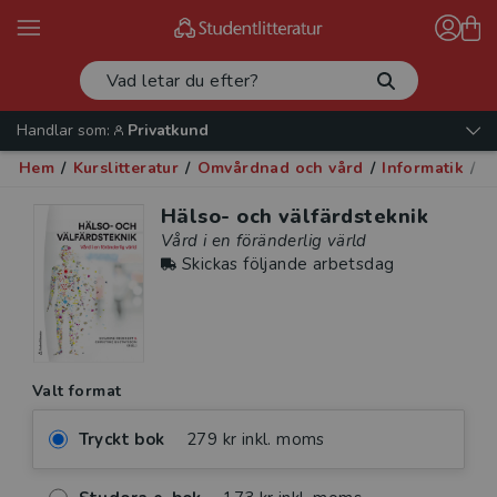
Handlar som:
Privatkund
Hem
/
Kurslitteratur
/
Omvårdnad och vård
/
Informatik
/
Hä
Hälso- och välfärdsteknik
Vård i en föränderlig värld
Skickas följande arbetsdag
Valt format
Tryckt bok
279 kr inkl. moms