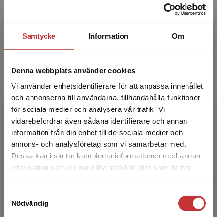
Christine Gustafsson
Christine Gustafsson är leg. sjuksköterska och
Samtycke
Information
Om
docent i vårdvetenskap på Mälardalens
högskola. År 2009 disputerade hon med
avhandlingen Närhet på d...
Denna webbplats använder cookies
Vi använder enhetsidentifierare för att anpassa innehållet
och annonserna till användarna, tillhandahålla funktioner
för sociala medier och analysera vår trafik. Vi
Begränsad fraktregion
vidarebefordrar även sådana identifierare och annan
information från din enhet till de sociala medier och
annons- och analysföretag som vi samarbetar med.
Dessa kan i sin tur kombinera informationen med annan
Anna Berg Jansson
information som du har tillhandahållit eller som de har
Det verkar som att du besöker
samlat in när du har använt deras tjänster.
Anna Berg Jansson är sociolog och lektor i
studentlitteratur.se via en enhet utanför Sverige.
Samtyckesval
arbetsvetenskap vid Luleå tekniska universitet.
Vi erbjuder inte leveranser utanför Sverige. För
Nödvändig
Hon bedriver forskning om relationen mellan
att kunna slutföra ett köp måste