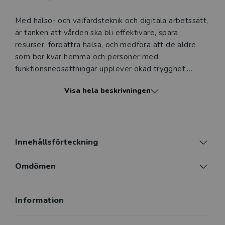
Med hälso- och välfärdsteknik och digitala arbetssätt,
är tanken att vården ska bli effektivare, spara
resurser, förbättra hälsa, och medföra att de äldre
som bor kvar hemma och personer med
funktionsnedsättningar upplever ökad trygghet,
säkerhet, självständighet, livskvalitet och social
Visa hela beskrivningen
delaktighet. Det finns också stora förväntningar på
att hälso- och välfärdsteknik ska ge ökade
möjligheter till medborgare att anta ett egenansvar
och egen­aktivitet såväl i hälsopreventivt arbete som i
att förlänga sitt oberoende i vardagen.
Innehållsförteckning
Bokens fokus är implementering och användning av
Omdömen
hälso- och välfärdsteknik snarare än specifika tekniska
lösningar. Den riktar sig främst till vårdprofessioner
Information
på grundnivå, men likväl till yrkesverksamma som vill
utveckla sina kunskaper inom området hälso- och