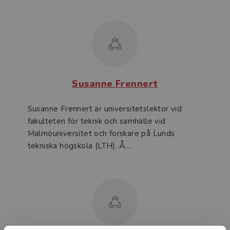
Susanne Frennert
Susanne Frennert är universitetslektor vid
fakulteten för teknik och samhälle vid
Malmöuniversitet och forskare på Lunds
tekniska högskola (LTH). Å...