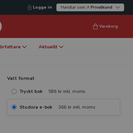
Logga in
Handlar som:
Privatkund
Varukorg
örfattare
Aktuellt
Valt format
Tryckt bok
586 kr inkl. moms
Studora e-bok
366 kr inkl. moms