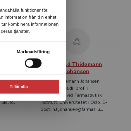
andahålla funktioner för
n information från din enhet
 tur kombinera informationen
deras tjänster.
Marknadsföring
sen
Harald Thidemann
Johansen
nd.,
vid
Harald Thidemann Johansen,
Tillåt alla
farm.kand., fil.dr, prof. i
t:
farmakologi vid Farmasøytisk
uio.no.
institutt, Universitetet i Oslo. E-
post: h.t.johansen@farmasi.u...