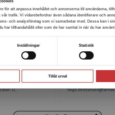
cookies
Författare
e för att anpassa innehållet och annonserna till användarna, tillh
Det verkar som att du besöker studentlitteratur.se via en
vår trafik. Vi vidarebefordrar även sådana identifierare och anna
enhet utanför Sverige. Vi erbjuder inte leveranser utanför
nnons- och analysföretag som vi samarbetar med. Dessa kan i sin
Sverige. För att kunna slutföra ett köp måste
har tillhandahållit eller som de har samlat in när du har använt 
leveransadressen vara i Sverige.
Läs mer
Kontakta kundservice
Inställningar
Statistik
Terje Simonsen
Hege Christen
onsen, specialist i klinisk
Hege Christensen, farm.ka
Stäng
ogi. Tidigare förste
sci.dr, prof. i farmakologi 
Tillåt urval
 vid Institutt for
Farmasøytisk institutt,
 biologi och Institutt for
Universitetet i Oslo. E-pos
disin, U...
hege.christensen@farmasi.