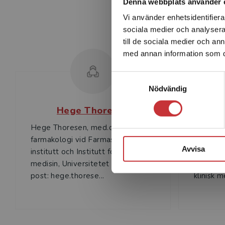
Denna webbplats använder 
Vi använder enhetsidentifierar
sociala medier och analysera 
till de sociala medier och a
med annan information som du 
Samtyckesval
Nödvändig
Hege Thoresen
Hege Thoresen, med.dr, prof. i
Terje Sim
farmakologi vid Farmasøytisk
farmakol
Avvisa
institutt och Institutt for klinisk
amanuens
medisin, Universitetet i Oslo. E-
medisinsk
post: hege.thorese...
klinisk me