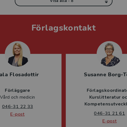
Visa alla - 8
Förlagskontakt
ala Flosadottir
Susanne Borg-T
Förläggare
Förlagskoordinat
Vård och medicin
Kurslitteratur o
Kompetensutveckl
046-31 22 33
046-31 21 61
E-post
E-post