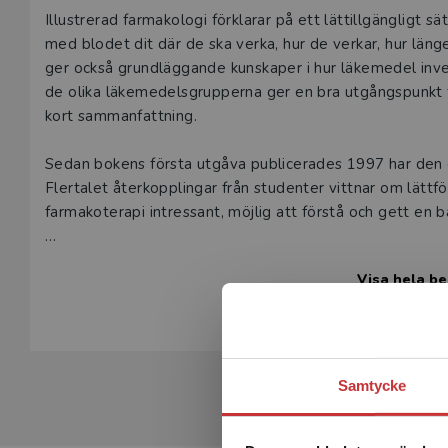
Beskrivning
Illustrerad farmakologi förklarar på ett lättillgängligt 
med blodet dit där de ska verka, hur de verkar, hur läng
ger också grundläggande kunskaper i hur läkemedel inve
de olika läkemedelsgrupperna ger en bra utgångspunkt fö
kort sammanfattning.
Sedan bokens första utgåva publicerades 1997 har den ö
Flertalet återkopplingar från studenter vittnar om lättfö
farmakoterapi intressant, möjlig att förstå och gett en 
Denna svenska utgåva är en uppdaterad och grundligt re
Visa hela be
Illustrert farmakologi. Boken som tidigare har getts ut i 
utbildningen av sjuksköterskor och andra vårdstuderand
Samtycke