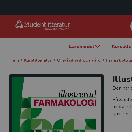
Läromedel
Kurslitt
Hem
/
Kurslitteratur
/
Omvårdnad och vård
/
Farmakolog
Illu
Den här b
På Studo
andra e-b
tjänstens