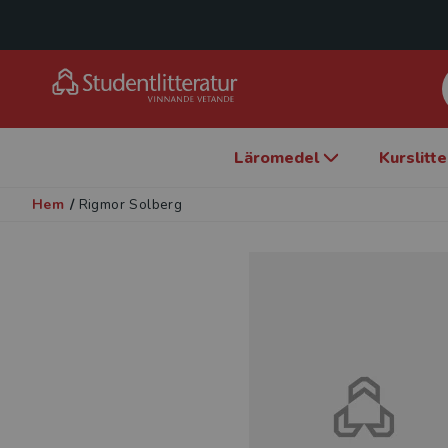
Läromedel
Kurslitt
Hem
/
Rigmor Solberg