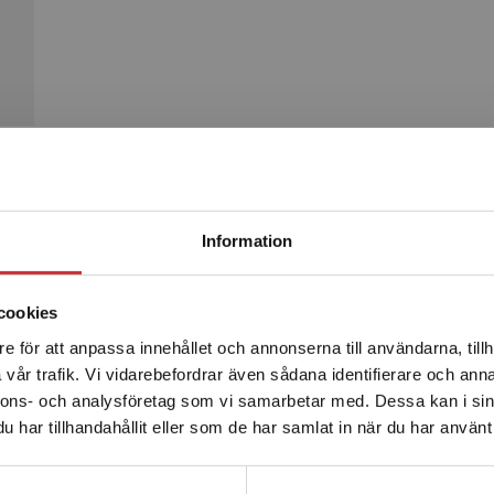
Begränsad fraktregion
Produkter
Information
cookies
e för att anpassa innehållet och annonserna till användarna, tillh
Det verkar som att du besöker studentlitteratur.se via en
vår trafik. Vi vidarebefordrar även sådana identifierare och anna
enhet utanför Sverige. Vi erbjuder inte leveranser utanför
nnons- och analysföretag som vi samarbetar med. Dessa kan i sin
Sverige. För att kunna slutföra ett köp måste
har tillhandahållit eller som de har samlat in när du har använt 
leveransadressen vara i Sverige.
Läs mer
Kontakta kundservice