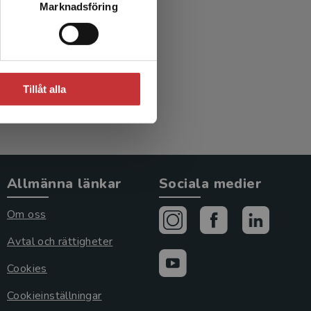
Marknadsföring
gi
red.)
Tillåt alla
Allmänna länkar
Sociala medier
Om oss
Avtal och rättigheter
Cookies
Cookieinställningar