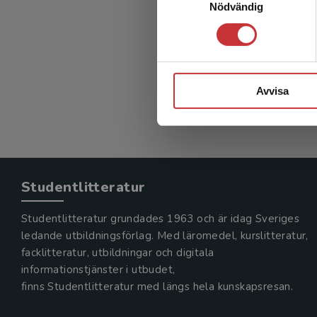
Nödvändig
Illustr
Thoresen,
366 kr
in
Exkl. mom
Avvisa
Studentlitteratur
Studentlitteratur grundades 1963 och är idag Sveriges
ledande utbildningsförlag. Med läromedel, kurslitteratur,
facklitteratur, utbildningar och digitala
informationstjänster i utbudet,
finns Studentlitteratur med längs hela kunskapsresan.