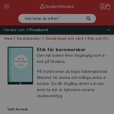
Handlar som:
Privatkund
Hem
/
Kurslitteratur
/
Omvårdnad och vård
/
Etik och filoso
Etik för barnmorskor
Den här boken finns tillgänglig som e-
bok på Studora.
På Studora kan du köpa tidsbegränsad
åtkomst till denna och många andra e-
böcker. Du får tillgång direkt och kan
även ta del av tjänstens smarta
studieverktyg.
Valt format