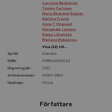
gynekologi och förutsätter att läsaren har
Caroline Bäckström
grundkunskaper inom de olika ämnesområdena.
Tommy Carlsson
Maria Ekstrand Ragnar
Martina Franck
Anna T Höglund
Margareta Larsson
Emma Lilliehöök
Marlene Makenzius
Visa (12) till...
Språk:
Svenska
ISBN:
9789144165110
Utgivningsår:
2021
Artikelnummer:
40367-SB01
Upplaga:
Första
Författare