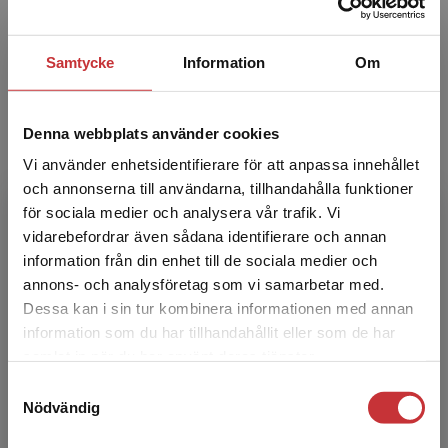
Susanne Georgsson
Susanne Georgsson, legitimerad barnmorska,
Samtycke
Information
Om
professor, rektor, Röda Korsets Högskola,
Karolinska Institutet, institutionen för klinisk
vetenskap, in...
Denna webbplats använder cookies
Vi använder enhetsidentifierare för att anpassa innehållet
och annonserna till användarna, tillhandahålla funktioner
för sociala medier och analysera vår trafik. Vi
Begränsad fraktregion
vidarebefordrar även sådana identifierare och annan
information från din enhet till de sociala medier och
annons- och analysföretag som vi samarbetar med.
Nina Asplin
Dessa kan i sin tur kombinera informationen med annan
information som du har tillhandahållit eller som de har
Det verkar som att du besöker
samlat in när du har använt deras tjänster.
Nina Asplin är legitimerad barnmorska, chef på
studentlitteratur.se via en enhet utanför Sverige.
Ultragyn samt doktor i medicinsk vetenskap
Samtyckesval
Vi erbjuder inte leveranser utanför Sverige. För
med anknytning till Strömstad akademi.
Nödvändig
att kunna slutföra ett köp måste
Hennes främsta ämn...
leveransadressen vara i Sverige.
Läs mer