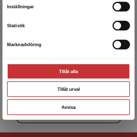
Inställningar
Kontakta kundservice
Statistik
Marknadsföring
Stäng
Mia Barimani
Mia Barimani, legitimerad barnmorska,
Tillåt alla
specialistsjuksköterska inom barn och ungdom,
medicine doktor; docent i reproduktiv hälsa,
Akademiskt primärv...
Tillåt urval
Avvisa
Visa alla - 24