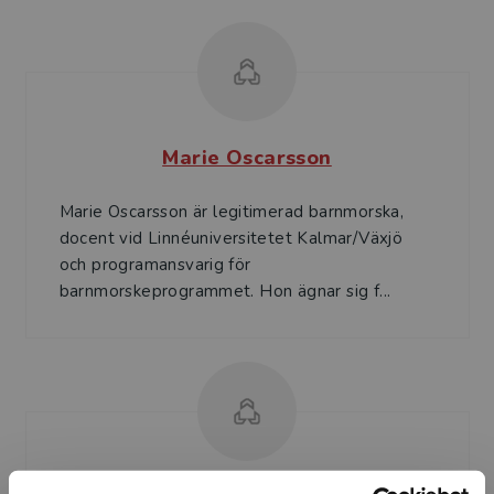
Marie Oscarsson
Marie Oscarsson är legitimerad barnmorska,
docent vid Linnéuniversitetet Kalmar/Växjö
och programansvarig för
barnmorskeprogrammet. Hon ägnar sig f...