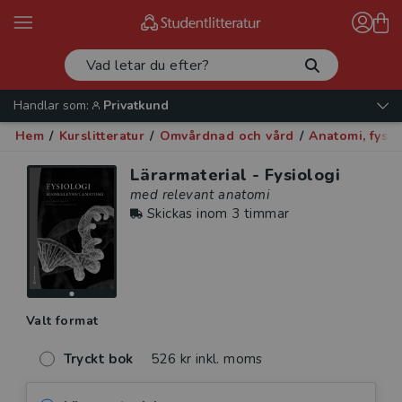
Handlar som:
Privatkund
Hem
/
Kurslitteratur
/
Omvårdnad och vård
/
Anatomi, fysio
Lärarmaterial - Fysiologi
med relevant anatomi
Skickas inom 3 timmar
Valt format
Tryckt bok
526 kr inkl. moms