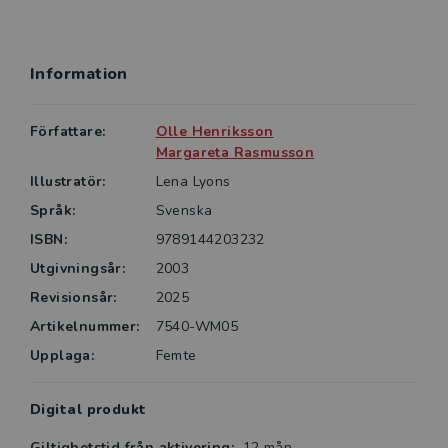
Information
Författare:
Olle Henriksson
Margareta Rasmusson
Illustratör:
Lena Lyons
Språk:
Svenska
ISBN:
9789144203232
Utgivningsår:
2003
Revisionsår:
2025
Artikelnummer:
7540-WM05
Upplaga:
Femte
Digital produkt
Giltighetstid från aktivering:
12 mån