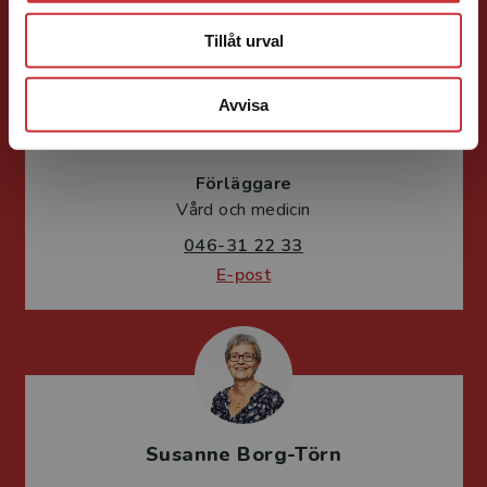
Tillåt urval
Avvisa
Vala Flosadottir
Förläggare
Vård och medicin
046-31 22 33
E-post
Susanne Borg-Törn