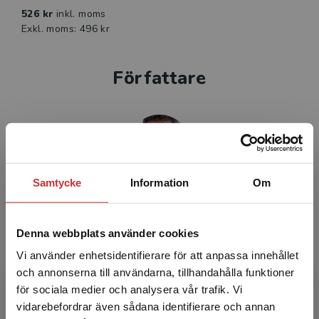
526 kr
inkl. moms
Exkl. moms: 496 kr
Författare
Samtycke
Information
Om
Olle Henriksson
Denna webbplats använder cookies
Olle Henriksson är medicine magister och
arbetar som universitetsadjunkt vid Örebro
Vi använder enhetsidentifierare för att anpassa innehållet
universitet. Han har sedan 1976 undervisat i
och annonserna till användarna, tillhandahålla funktioner
anatomi och fysiol...
för sociala medier och analysera vår trafik. Vi
Begränsad fraktregion
vidarebefordrar även sådana identifierare och annan