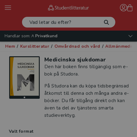
Handlar som:
Privatkund
Hem
/
Kurslitteratur
/
Omvårdnad och vård
/
Allmänmedici
Medicinska sjukdomar
Den här boken finns tillgänglig som e-
bok på Studora.
På Studora kan du köpa tidsbegränsad
åtkomst till denna och många andra e-
böcker. Du får tillgång direkt och kan
även ta del av tjänstens smarta
studieverktyg.
Valt format