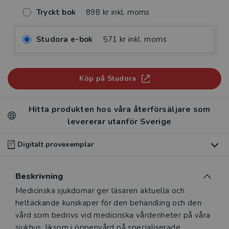
Tryckt bok
898 kr inkl. moms
Studora e-bok
571 kr inkl. moms
Köp på Studora
Hitta produkten hos våra återförsäljare som
levererar utanför Sverige
Digitalt provexemplar
Du som undervisar kan beställa ett kostnadsfritt
Beskrivning
digitalt provexemplar av den här produkten
.
Beskrivning
Medicinska sjukdomar ger läsaren aktuella och
Våra digitala provexemplar tillhandahålls via Studora.se
heltäckande kunskaper för den behandling och den
och ger dig tillgång till boken under 180 dagar. Observera
vård som bedrivs vid medicinska vårdenheter på våra
att erbjudandet endast gäller relevanta produkter för din
sjukhus, liksom i öppenvård på specialiserade