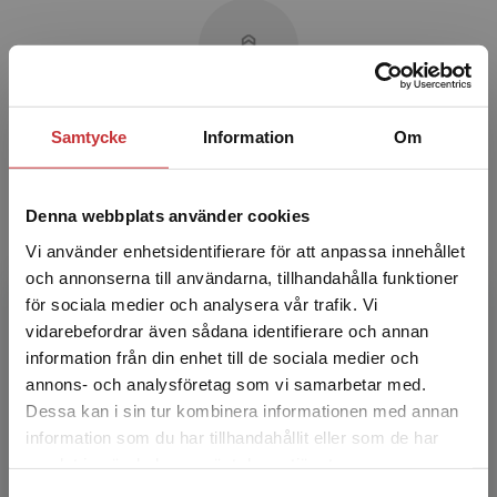
Johan Zelano
Samtycke
Information
Om
Johan Zelano är professor och överläkare i
neurologi. Han arbetar vid Sahlgrenska
Denna webbplats använder cookies
Akademin, Göteborgs universitet och
Vi använder enhetsidentifierare för att anpassa innehållet
Sahlgrenska universitetssjukh...
och annonserna till användarna, tillhandahålla funktioner
för sociala medier och analysera vår trafik. Vi
Begränsad fraktregion
vidarebefordrar även sådana identifierare och annan
information från din enhet till de sociala medier och
annons- och analysföretag som vi samarbetar med.
Dessa kan i sin tur kombinera informationen med annan
information som du har tillhandahållit eller som de har
Det verkar som att du besöker
samlat in när du har använt deras tjänster.
Thomas Ericson
studentlitteratur.se via en enhet utanför Sverige.