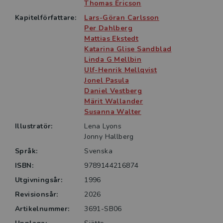
Thomas Ericson
Boken vänder sig främst till studenter på grundnivå
Kapitelförfattare:
Lars-Göran Carlsson
inom vård och omvårdnad, fysio- och arbetsterapi,
Per Dahlberg
medicin samt kliniskt verksam hälso- och
Mattias Ekstedt
Katarina Glise Sandblad
sjukvårdspersonal.
Linda G Mellbin
Ulf-Henrik Mellqvist
Jonel Pasula
Daniel Vestberg
Märit Wallander
Susanna Walter
Illustratör:
Lena Lyons
Jonny Hallberg
Språk:
Svenska
ISBN:
9789144216874
Utgivningsår:
1996
Revisionsår:
2026
Artikelnummer:
3691-SB06