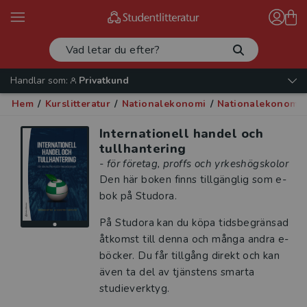
Handlar som:
Privatkund
Hem
/
Kurslitteratur
/
Nationalekonomi
/
Nationalekonomi 
Internationell handel och
tullhantering
- för företag, proffs och yrkeshögskolor
Den här boken finns tillgänglig som e-
bok på Studora.
På Studora kan du köpa tidsbegränsad
åtkomst till denna och många andra e-
böcker. Du får tillgång direkt och kan
även ta del av tjänstens smarta
studieverktyg.