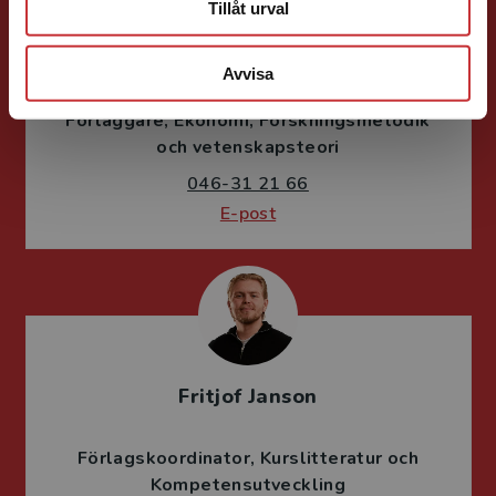
Tillåt urval
Ola Håkansson
Avvisa
Förläggare
Ekonomi
Forskningsmetodik
och vetenskapsteori
046-31 21 66
E-post
Fritjof Janson
Förlagskoordinator
Kurslitteratur och
Kompetensutveckling