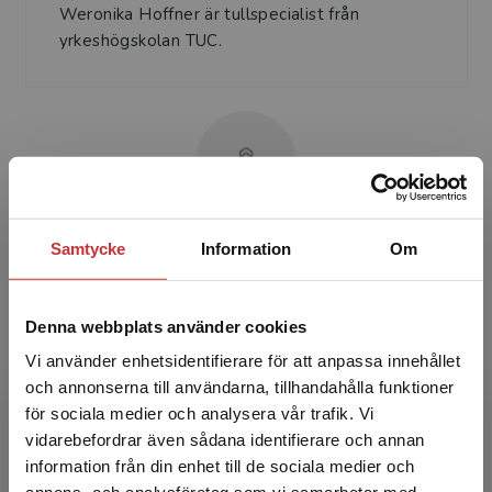
Weronika Hoffner är tullspecialist från
yrkeshögskolan TUC.
Ulf Holmström
Samtycke
Information
Om
Ulf Holmström är civilekonom och har haft
ledande befattningar inom logistik och
Denna webbplats använder cookies
logistikutveckling i större företag både i
Vi använder enhetsidentifierare för att anpassa innehållet
Sverige och utomlands. ...
och annonserna till användarna, tillhandahålla funktioner
för sociala medier och analysera vår trafik. Vi
Begränsad fraktregion
vidarebefordrar även sådana identifierare och annan
information från din enhet till de sociala medier och