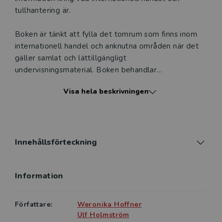
tullhantering är.
Boken är tänkt att fylla det tomrum som finns inom
internationell handel och anknutna områden när det
gäller samlat och lättillgängligt
undervisningsmaterial. Boken behandlar
organisationer, handelsmönster, handelshinder,
Visa hela beskrivningen
skatte- och tullregler, förfaranderegler kring
tullhantering, klassificering, globala varuflöden,
fraktregler med mera.
Innehållsförteckning
Information
Författare:
Weronika Hoffner
Ulf Holmström