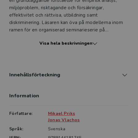
en grundläggande förståelse för empirisk analys,
miljö­problem, risktagande och försäkringar,
effektivitet och rättvisa, utbildning samt
diskriminering. Läsaren kan öva på modellerna inom
ramen för en organiserad seminarieserie på
grundkursen i nationalekonomi eller på egen hand.
Visa hela beskrivningen
Oavsett om man tänker sig en framtid inom näringsliv
eller förvaltning, som politiker, journalist eller
forskare, eller helt enkelt är en nyfiken student så
förmedlar modellerna djupa och använd­bara insikter.
Innehållsförteckning
Information
Författare:
Mikael Priks
Jonas Vlachos
Språk:
Svenska
ISBN:
9789144181745