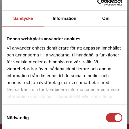
nationalekonomiska me...
Samtycke
Information
Om
Denna webbplats använder cookies
Vi använder enhetsidentifierare för att anpassa innehållet
och annonserna till användarna, tillhandahålla funktioner
Jonas Vlachos
för sociala medier och analysera vår trafik. Vi
Begränsad fraktregion
vidarebefordrar även sådana identifierare och annan
Jonas Vlachos är professor i nationalekonomi
information från din enhet till de sociala medier och
och undervisar vid Stockholms universitet. Han
annons- och analysföretag som vi samarbetar med.
har forskat om flera olika ämnen men sysslar
Dessa kan i sin tur kombinera informationen med annan
nuförtiden...
information som du har tillhandahållit eller som de har
Det verkar som att du besöker
samlat in när du har använt deras tjänster.
studentlitteratur.se via en enhet utanför Sverige.
Samtyckesval
Vi erbjuder inte leveranser utanför Sverige. För
Nödvändig
att kunna slutföra ett köp måste
leveransadressen vara i Sverige.
Läs mer