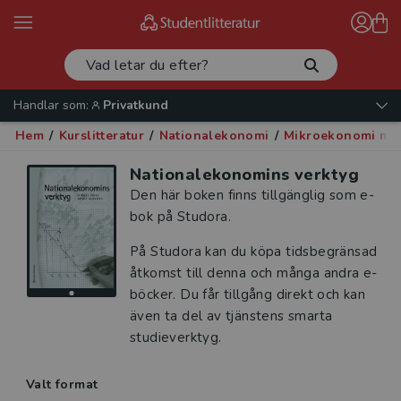
Handlar som:
Privatkund
Hem
/
Kurslitteratur
/
Nationalekonomi
/
Mikroekonomi med
Nationalekonomins verktyg
Den här boken finns tillgänglig som e-
bok på Studora.
På Studora kan du köpa tidsbegränsad
åtkomst till denna och många andra e-
böcker. Du får tillgång direkt och kan
även ta del av tjänstens smarta
studieverktyg.
Valt format