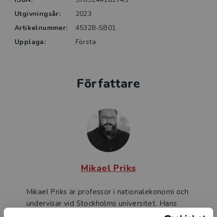
Utgivningsår:
2023
Artikelnummer:
45328-SB01
Upplaga:
Första
Författare
Mikael Priks
Mikael Priks är professor i nationalekonomi och
undervisar vid Stockholms universitet. Hans
forskning är fokuserad på att med