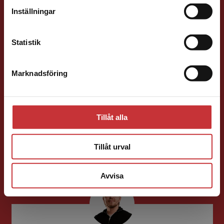
Förlagskontakt
Inställningar
Kontakta kundservice
Statistik
Marknadsföring
Stäng
Ola Håkansson
Förläggare
Ekonomi
Forskningsmetodik
Tillåt alla
och vetenskapsteori
046-31 21 66
Tillåt urval
E-post
Avvisa