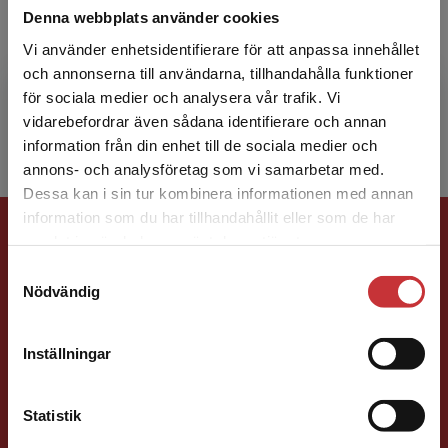
Denna webbplats använder cookies
Lennart Schön var professor i ekonomisk
Vi använder enhetsidentifierare för att anpassa innehållet
historia vid Lunds universitet. Han är bland
och annonserna till användarna, tillhandahålla funktioner
annat författare till En modern svensk
för sociala medier och analysera vår trafik. Vi
ekonomisk historia – ti...
Begränsad fraktregion
vidarebefordrar även sådana identifierare och annan
information från din enhet till de sociala medier och
annons- och analysföretag som vi samarbetar med.
Dessa kan i sin tur kombinera informationen med annan
information som du har tillhandahållit eller som de har
Förlagskontakt
Det verkar som att du besöker
samlat in när du har använt deras tjänster.
studentlitteratur.se via en enhet utanför Sverige.
Samtyckesval
Vi erbjuder inte leveranser utanför Sverige. För
Nödvändig
att kunna slutföra ett köp måste
leveransadressen vara i Sverige.
Läs mer
Inställningar
Kontakta kundservice
Caroline Boussard
Statistik
Förläggare