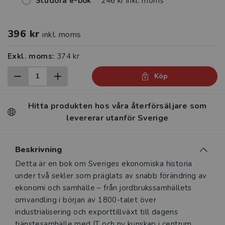
Studora e-bok
246 kr inkl. moms
396 kr
inkl. moms
Exkl. moms:
374 kr
Köp
Hitta produkten hos våra återförsäljare som
levererar utanför Sverige
Beskrivning
Beskrivning
Detta är en bok om Sveriges ekonomiska historia
under två sekler som präglats av snabb förändring av
ekonomi och samhälle – från jordbrukssamhällets
omvandling i början av 1800-talet över
industrialisering och exporttillväxt till dagens
tjänstesamhälle med IT och ny kunskap i centrum.