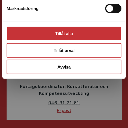
Samhällsvetenskap och humaniora, Språk
Marknadsföring
Stäng
046-31 21 46
E-post
Tillåt alla
Tillåt urval
Avvisa
Susanne Borg-Törn
Förlagskoordinator
Kurslitteratur och
Kompetensutveckling
046-31 21 61
E-post