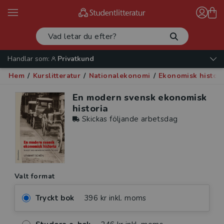
Handlar som:
Privatkund
Hem
/
Kurslitteratur
/
Nationalekonomi
/
Ekonomisk histori
En modern svensk ekonomisk
historia
Skickas följande arbetsdag
Valt format
Tryckt bok
396 kr inkl. moms