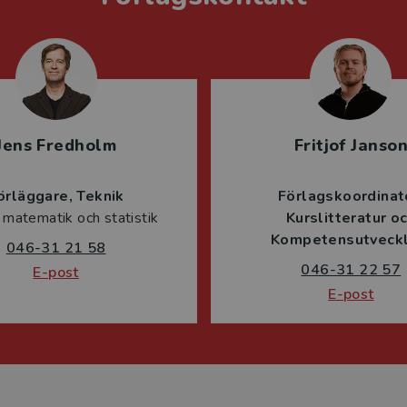
Jens Fredholm
Fritjof Janso
örläggare
Teknik
Förlagskoordinat
 matematik och statistik
Kurslitteratur o
Kompetensutveckl
046-31 21 58
046-31 22 57
E-post
E-post