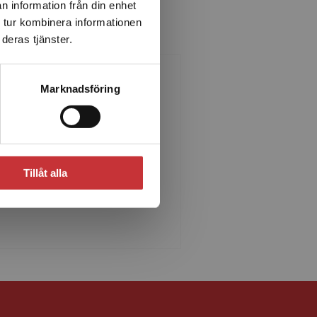
n information från din enhet
 tur kombinera informationen
deras tjänster.
Marknadsföring
Lars Wahlgren
s Wahlgren är lärare vid
tistiska institutionen i Lund och
 medverkat i flera läroböcker i
Tillåt alla
tistik. Han har också arbetat
 statistike...