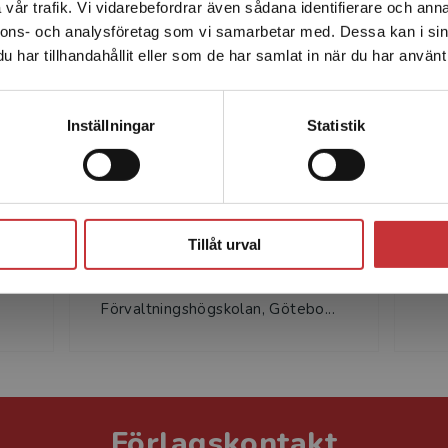
vår trafik. Vi vidarebefordrar även sådana identifierare och anna
enhet utanför Sverige. Vi erbjuder inte leveranser utanför
nnons- och analysföretag som vi samarbetar med. Dessa kan i sin
Sverige. För att kunna slutföra ett köp måste
har tillhandahållit eller som de har samlat in när du har använt 
leveransadressen vara i Sverige.
Läs mer
Kontakta kundservice
Inställningar
Statistik
Louise Holm
Louise Holm är ek.dr i
Lar
Stäng
och
nationalekonomi från
sta
Handelshögskolan vid Göteborgs
har
Tillåt urval
r
universitet. Hon är
sta
universitetslektor vid
som
Förvaltningshögskolan, Götebo...
Förlagskontakt