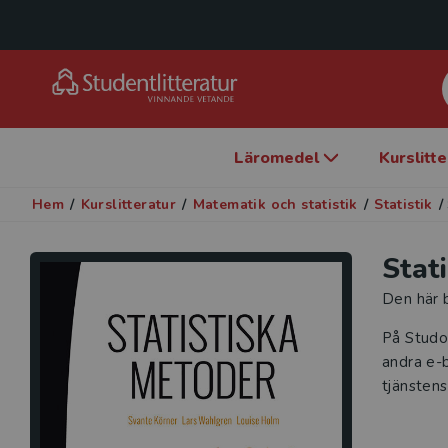
Läromedel
Kurslitt
Hem
/
Kurslitteratur
/
Matematik och statistik
/
Statistik
/
Stat
Den här b
På Studo
andra e-b
tjänstens