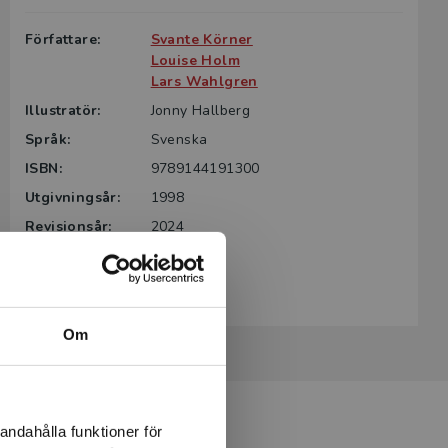
Författare:
Svante Körner
Louise Holm
Lars Wahlgren
Illustratör:
Jonny Hallberg
Språk:
Svenska
ISBN:
9789144191300
Utgivningsår:
1998
Revisionsår:
2024
Artikelnummer:
6809-SB04
Upplaga:
Fjärde
Om
andahålla funktioner för