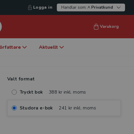
Logga in
Handlar som:
Privatkund
Varukorg
örfattare
Aktuellt
Valt format
Tryckt bok
388 kr inkl. moms
Studora e-bok
241 kr inkl. moms