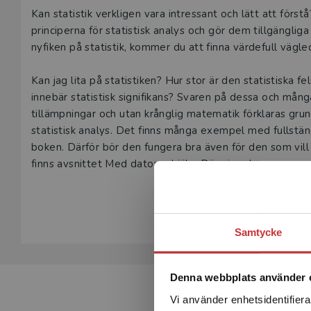
Beskrivning
Kan statistik verkligen vara intressant och lätt att för
principerna för statistisk analys och gör dem tillgängliga
nyfiken på statistik, kommer du att finna värdefull vägle
Kan jag lita på statistiken? Hur stor är den statistiska f
innebär statistisk signifikans? Svaren på dessa och mång
tillämpningar och utan krånglig matematik förklaras grund
statistisk analys. Det finns många exempel med fullstän
boken. Därför bör den fungera bra även för den som vill l
finns avsnittet Med datorns hjälp. Där visas hur man m
siffermässiga grovarbetet. Statistik upplevs av många s
Visa hela be
ännu en gång att statistik både kan vara lätt och roligt.
Samtycke
Denna webbplats använder 
Vi använder enhetsidentifierar