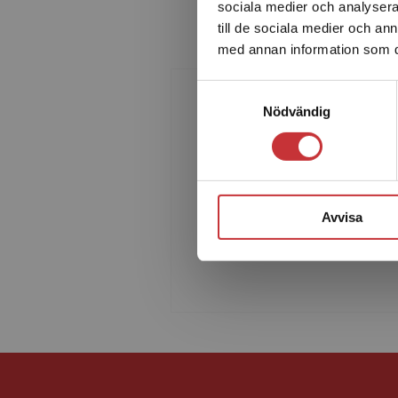
sociala medier och analysera 
till de sociala medier och a
med annan information som du 
Samtyckesval
Nödvändig
Svante Körner
Svante Körner är lärare vid
statistiska institutionen i Lund 
har stor erfarenhet av praktiskt
Avvisa
arbete med statistik. Han lede
också fortbildnin...